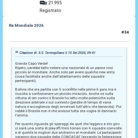
21.995
Registrato
Re:Mondiale 2026
#34
10 Set 2025, 11:35
Citazione di: S.S. Termopiliano il 10 Set 2025, 09:41
Grande Capo Verde!
Ripeto, sarebbe bello vedere una nazionale di un paese così
piccolo al mondiale. Anche solo per avere qualche new entry
(cosa facilitata anche dall'allattamento delle squadre
partecipanti).
Bolivia che era partita con 5 sconfitte nelle prime 6 gare ma è
riuscita a confezionare un piccolo miracolo. Anche se sulla
vittoria di ieri contro il Brasile ho letto molte polemiche sulla
direzione arbitrale e sul contesto (perdite di tempo di varia
natura e accoglienza degli avversari tutt'altro che benevola). Poi
vabbè il Brasile non è che avesse tutta sta voglia di dannarsi
l'anima.
Per quanto riguarda gli spareggi da quel che leggevo a sto giro
ci sarà una sorta di playoff/mini torneo con 6 squadre coinvolte
e di queste le migliori due andranno al mondiale. Le partecipanti
saranno due squadre della CONCACAF (essendo la federazione