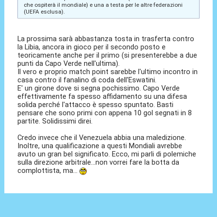
che ospiterà il mondiale) e una a testa per le altre federazioni
(UEFA esclusa).
La prossima sarà abbastanza tosta in trasferta contro
la Libia, ancora in gioco per il secondo posto e
teoricamente anche per il primo (si presenterebbe a due
punti da Capo Verde nell'ultima).
Il vero e proprio match point sarebbe l'ultimo incontro in
casa contro il fanalino di coda dell'Eswatini.
E' un girone dove si segna pochissimo. Capo Verde
effettivamente fa spesso affidamento su una difesa
solida perché l'attacco è spesso spuntato. Basti
pensare che sono primi con appena 10 gol segnati in 8
partite. Solidissimi direi.
Credo invece che il Venezuela abbia una maledizione.
Inoltre, una qualificazione a questi Mondiali avrebbe
avuto un gran bel significato. Ecco, mi parli di polemiche
sulla direzione arbitrale...non vorrei fare la botta da
complottista, ma...