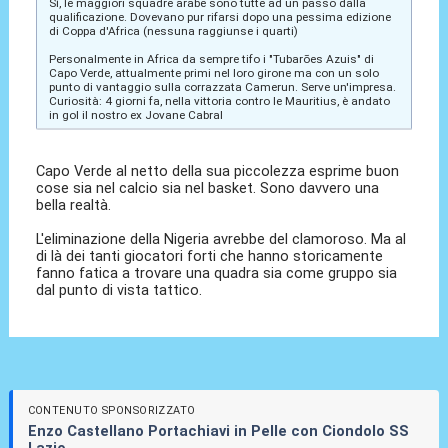
Sì, le maggiori squadre arabe sono tutte ad un passo dalla
qualificazione. Dovevano pur rifarsi dopo una pessima edizione
di Coppa d'Africa (nessuna raggiunse i quarti)
Personalmente in Africa da sempre tifo i "Tubarões Azuis" di
Capo Verde, attualmente primi nel loro girone ma con un solo
punto di vantaggio sulla corrazzata Camerun. Serve un'impresa.
Curiosità: 4 giorni fa, nella vittoria contro le Mauritius, è andato
in gol il nostro ex Jovane Cabral
Capo Verde al netto della sua piccolezza esprime buon
cose sia nel calcio sia nel basket. Sono davvero una
bella realtà.
L'eliminazione della Nigeria avrebbe del clamoroso. Ma al
di là dei tanti giocatori forti che hanno storicamente
fanno fatica a trovare una quadra sia come gruppo sia
dal punto di vista tattico.
CONTENUTO SPONSORIZZATO
Enzo Castellano Portachiavi in Pelle con Ciondolo SS