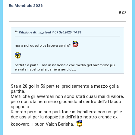
Re:Mondiale 2026
#27
09 Set 2025, 14:56
Citazione di: mr_steed il 09 Set 2025, 14:24
ma a noi questo ce faceva schifo?
battute a parte... ma in nazionale che media gol ha? molto più
elevata rispetto alla carriera nei club...
Sta a 28 gol in 56 partite, precisamente a mezzo gol a
partita.
Metti che gli avversari non sono stati quasi mai di valore,
però non sta nemmeno giocando al centro dell'attacco
spagnolo.
Ricordo però un suo partitone in Inghilterra con un gol e
due assist per la doppietta dell'altro nostro grande ex
kosovaro, il buon Valon Berisha.