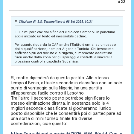
#22
08 Set 2025, 15:16
Citazione di: S.S. Termopiliano il 08 Set 2025, 10:31
Il Cile mi pare che dalla fine del ciclo con Sampaoli in panchina
abbia iniziato un lento ed inesorabile declino.
Per quanto riguarda la CAF anche l'Egitto è ormai ad un passo
dalla qualificazione, idem per Algeria e Tunisia. Chi invece sta
soffrendo più del dovuto è la Nigeria, al momento addirittura
fuori anche dalla zona per gli spareggi e costretti a vincere la
prossima contro la capolista Sudafrica.
Sì, molto dipenderà da questa partita. Allo stesso
tempo il Benin, attuale seconda in classifica con un solo
punto di vantaggio sulla Nigeria, ha una partita
all'apparenza facile contro il Lesotho.
Tra l'altro il secondo posto potrebbe significare lo
stesso eliminazione diretta. In sostanza solo le 4
migliori seconde classificate si giocheranno l'unico
posto disponibile che le consentirà poi di partecipare ad
una sorta di mini torneo finale tra diverse
confederazioni, cioè questo:
https://en.wikipedia.org/wiki/2026_FIFA_World_Cup_q