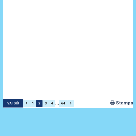
Stampa
...
1
2
3
4
64
VAI GIÙ