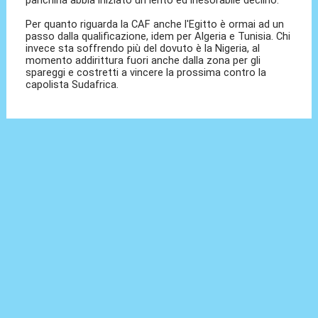
panchina abbia iniziato un lento ed inesorabile declino.
Per quanto riguarda la CAF anche l'Egitto è ormai ad un
passo dalla qualificazione, idem per Algeria e Tunisia. Chi
invece sta soffrendo più del dovuto è la Nigeria, al
momento addirittura fuori anche dalla zona per gli
spareggi e costretti a vincere la prossima contro la
capolista Sudafrica.