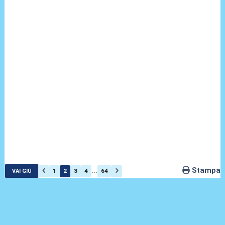
Stampa
...
1
2
3
4
64
VAI GIÙ