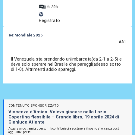
6.746
Registrato
Re:Mondiale 2026
#31
10 Set 2025, 03:10
Il Venezuela sta prendendo un'imbarcata(da 2-1 a 2-5) e
deve solo sperare nel Brasile che pareggi(adesso sotto
di 1-0). Altrimenti addio spareggi.
CONTENUTO SPONSORIZZATO
Vincenzo d'Amico. Volevo giocare nella Lazio
Copertina flessibile – Grande libro, 19 aprile 2024 di
Gianluca Atlante
Acquistando tramite questo link contribuisci a sostenere il nostro sito, senza costi
aggiuntivi per te.