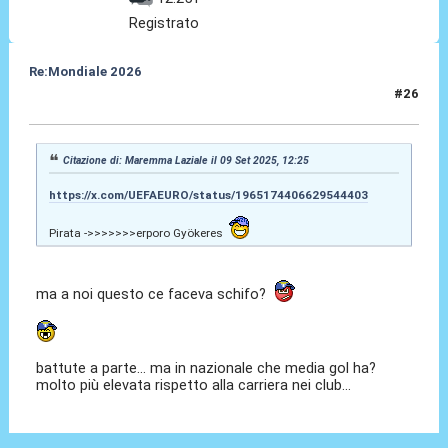
Registrato
Re:Mondiale 2026
#26
09 Set 2025, 14:24
Citazione di: Maremma Laziale il 09 Set 2025, 12:25
https://x.com/UEFAEURO/status/1965174406629544403
Pirata ->>>>>>>erporo Gyökeres
ma a noi questo ce faceva schifo?
battute a parte... ma in nazionale che media gol ha?
molto più elevata rispetto alla carriera nei club...