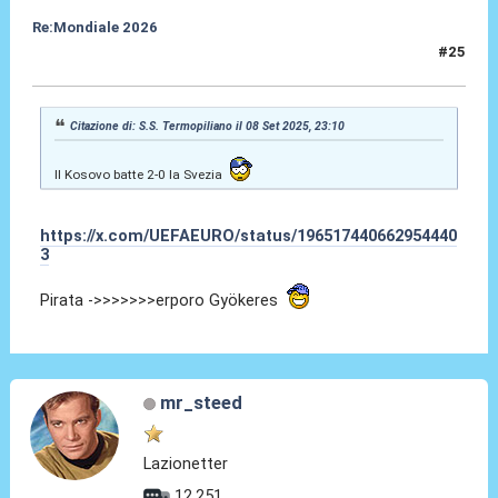
Re:Mondiale 2026
#25
09 Set 2025, 12:25
Citazione di: S.S. Termopiliano il 08 Set 2025, 23:10
Il Kosovo batte 2-0 la Svezia
https://x.com/UEFAEURO/status/196517440662954440
3
Pirata ->>>>>>>erporo Gyökeres
mr_steed
Lazionetter
12.251