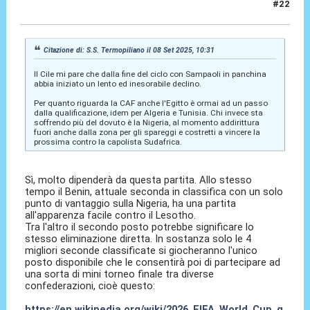
#22
08 Set 2025, 15:16
Citazione di: S.S. Termopiliano il 08 Set 2025, 10:31
Il Cile mi pare che dalla fine del ciclo con Sampaoli in panchina
abbia iniziato un lento ed inesorabile declino.
Per quanto riguarda la CAF anche l'Egitto è ormai ad un passo
dalla qualificazione, idem per Algeria e Tunisia. Chi invece sta
soffrendo più del dovuto è la Nigeria, al momento addirittura
fuori anche dalla zona per gli spareggi e costretti a vincere la
prossima contro la capolista Sudafrica.
Sì, molto dipenderà da questa partita. Allo stesso
tempo il Benin, attuale seconda in classifica con un solo
punto di vantaggio sulla Nigeria, ha una partita
all'apparenza facile contro il Lesotho.
Tra l'altro il secondo posto potrebbe significare lo
stesso eliminazione diretta. In sostanza solo le 4
migliori seconde classificate si giocheranno l'unico
posto disponibile che le consentirà poi di partecipare ad
una sorta di mini torneo finale tra diverse
confederazioni, cioè questo:
https://en.wikipedia.org/wiki/2026_FIFA_World_Cup_q