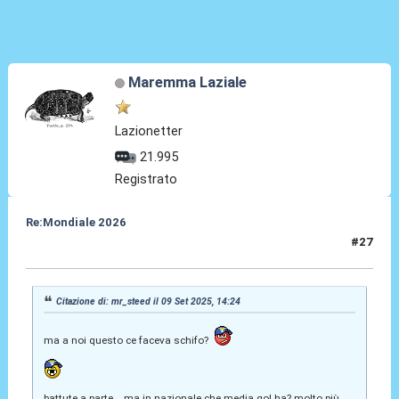
Maremma Laziale
Lazionetter
21.995
Registrato
Re:Mondiale 2026
#27
09 Set 2025, 14:56
Citazione di: mr_steed il 09 Set 2025, 14:24
ma a noi questo ce faceva schifo?
battute a parte... ma in nazionale che media gol ha? molto più