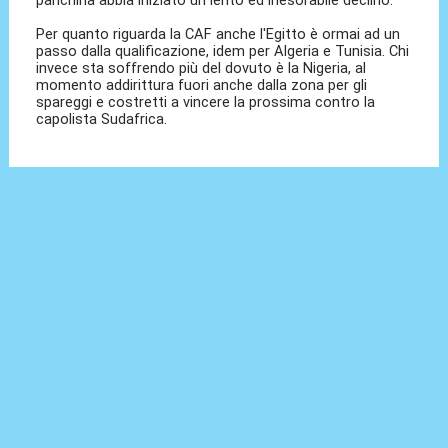
panchina abbia iniziato un lento ed inesorabile declino.
Per quanto riguarda la CAF anche l'Egitto è ormai ad un
passo dalla qualificazione, idem per Algeria e Tunisia. Chi
invece sta soffrendo più del dovuto è la Nigeria, al
momento addirittura fuori anche dalla zona per gli
spareggi e costretti a vincere la prossima contro la
capolista Sudafrica.