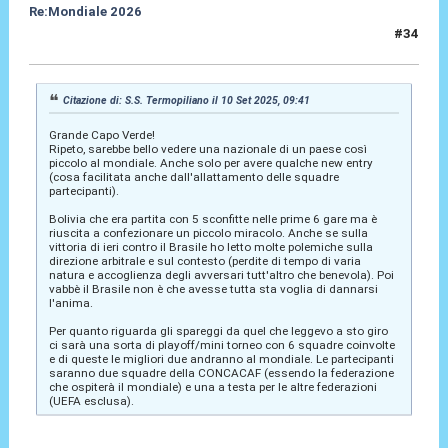
Re:Mondiale 2026
#34
10 Set 2025, 11:35
Citazione di: S.S. Termopiliano il 10 Set 2025, 09:41
Grande Capo Verde!
Ripeto, sarebbe bello vedere una nazionale di un paese così
piccolo al mondiale. Anche solo per avere qualche new entry
(cosa facilitata anche dall'allattamento delle squadre
partecipanti).
Bolivia che era partita con 5 sconfitte nelle prime 6 gare ma è
riuscita a confezionare un piccolo miracolo. Anche se sulla
vittoria di ieri contro il Brasile ho letto molte polemiche sulla
direzione arbitrale e sul contesto (perdite di tempo di varia
natura e accoglienza degli avversari tutt'altro che benevola). Poi
vabbè il Brasile non è che avesse tutta sta voglia di dannarsi
l'anima.
Per quanto riguarda gli spareggi da quel che leggevo a sto giro
ci sarà una sorta di playoff/mini torneo con 6 squadre coinvolte
e di queste le migliori due andranno al mondiale. Le partecipanti
saranno due squadre della CONCACAF (essendo la federazione
che ospiterà il mondiale) e una a testa per le altre federazioni
(UEFA esclusa).