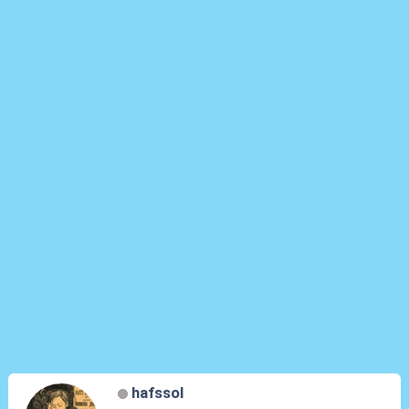
hafssol