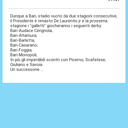
30 Lug 2026, 12:33
Dunque a Bari, stadio vuoto da due stagioni consecutive,
il Presidente è rimasto De Laurentis jr e la prossima
stagione i "galletti" giocheranno i seguenti derby:
Bari-Audace Cerignola;
Bari-Altamura;
Bari-Barletta;
Bari-Casarano;
Bari-Foggia;
Bari-Monopoli;
In più gli imperdibili scontri con Picerno, Scafatese,
Giuliano e Savoia.
Un successone.....