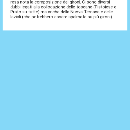
resa nota la composizione dei gironi. Ci sono diversi
dubbi legati alla collocazione delle toscane (Pistoiese e
Prato su tutte) ma anche della Nuova Ternana e delle
laziali (che potrebbero essere spalmate su più gironi).