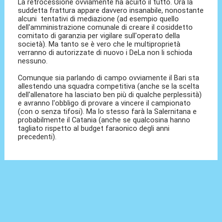
La retrocessione ovviamente ha acuito il tutto. Ora la
suddetta frattura appare davvero insanabile, nonostante
alcuni tentativi di mediazione (ad esempio quello
dell'amministrazione comunale di creare il cosiddetto
comitato di garanzia per vigilare sull'operato della
società). Ma tanto se è vero che le multiproprietà
verranno di autorizzate di nuovo i DeLa non li schioda
nessuno.
Comunque sia parlando di campo ovviamente il Bari sta
allestendo una squadra competitiva (anche se la scelta
dell'allenatore ha lasciato ben più di qualche perplessità)
e avranno l'obbligo di provare a vincere il campionato
(con o senza tifosi). Ma lo stesso farà la Salernitana e
probabilmente il Catania (anche se qualcosina hanno
tagliato rispetto al budget faraonico degli anni
precedenti).