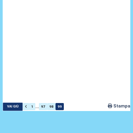
Stampa
...
1
97
98
99
VAI GIÙ