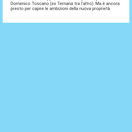
Domenico Toscano (ex Ternana tra l'altro). Ma è ancora
presto per capire le ambizioni della nuova proprietà.