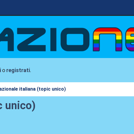
i
o
registrati
.
azionale italiana (topic unico)
c unico)