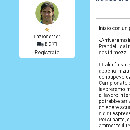
21 Mag 2014, 1
Inizio con un 
Lazionetter
«Arriveremo i
8.271
Prandelli dal
Registrato
nostri mezzi. 
L'Italia fa su
appena iniziat
consapevolezz
Campionato de
lavoreremo mo
di lavoro inte
potrebbe arriv
chiedere scus
n.d.r.) espre
Poi si parte,
ammette il tec