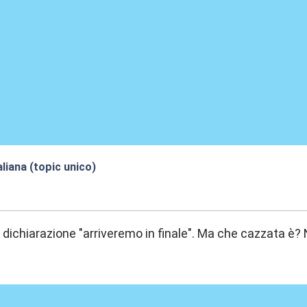
aliana (topic unico)
6:24
la dichiarazione "arriveremo in finale". Ma che cazzata è?