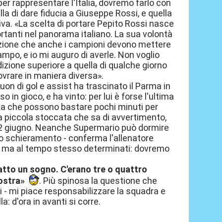
r rappresentare l'Italia, dovremo farlo con
ella di dare fiducia a Giuseppe Rossi, e quella
iva. «La scelta di portare Pepito Rossi nasce
portanti nel panorama italiano. La sua volontà
trazione che anche i campioni devono mettere
ampo, e io mi auguro di averle. Non voglio
zione superiore a quella di qualche giorno
vrare in maniera diversa».
on di gol e assist ha trascinato il Parma in
n gioco, e ha vinto: per lui è forse l'ultima
za che possono bastare pochi minuti per
na piccola stoccata che sa di avvertimento,
o il 2 giugno. Neanche Supermario può dormire
sso schieramento - conferma l'allenatore
i, ma al tempo stesso determinati: dovremo
atto un sogno. C'erano tre o quattro
ostra»
. Più spinosa la questione che
li - mi piace responsabilizzare la squadra e
a: d'ora in avanti si corre.