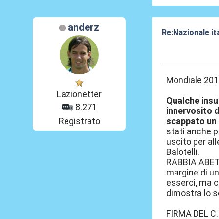
anderz
Re:Nazionale it
21 Mag 2014, 1
Mondiale 2014,
Lazionetter
Qualche insul
8.271
innervosito 
Registrato
scappato un
stati anche p
uscito per al
Balotelli.
RABBIA ABETE 
margine di u
esserci, ma c
dimostra lo sc
FIRMA DEL C.T