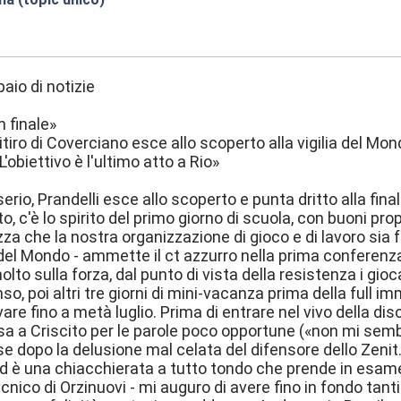
4:16
paio di notizie
n finale»
 ritiro di Coverciano esce allo scoperto alla vigilia del 
L'obiettivo è l'ultimo atto a Rio»
l serio, Prandelli esce allo scoperto e punta dritto alla fina
o, c'è lo spirito del primo giorno di scuola, con buoni pr
a che la nostra organizzazione di gioco e di lavoro sia f
l Mondo - ammette il ct azzurro nella prima conferenza 
lto sulla forza, dal punto di vista della resistenza i gio
nso, poi altri tre giorni di mini-vacanza prima della full 
are fino a metà luglio. Prima di entrare nel vivo della dis
a a Criscito per le parole poco opportune («non mi sembr
sse dopo la delusione mal celata del difensore dello Zenit
 ed è una chiacchierata a tutto tondo che prende in esam
nico di Orzinuovi - mi auguro di avere fino in fondo tanti 