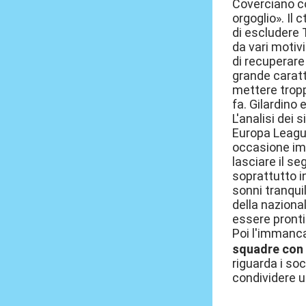
Coverciano co
orgoglio». Il 
di escludere 
da vari motiv
di recuperare
grande caratt
mettere tropp
fa. Gilardino
L'analisi dei
Europa League
occasione imp
lasciare il s
soprattutto i
sonni tranqui
della naziona
essere pronti
Poi l'immanca
squadre con 
riguarda i so
condividere un