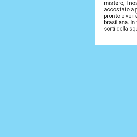
mistero, il no
accostato a p
pronto e verr
brasiliana. In
sorti della sq