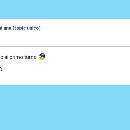
aliana (topic unico)
4:21
o al primo turno
O