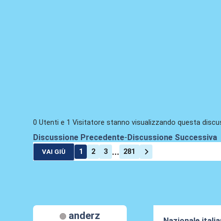
0 Utenti e 1 Visitatore stanno visualizzando questa discu
Discussione Precedente
-
Discussione Successiva
...
1
2
3
281
VAI GIÙ
anderz
Nazionale itali