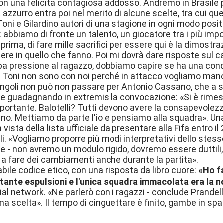
n una felicità contagiosa addosso. Andremo in Brasile pe
ct azzurro entra poi nel merito di alcune scelte, tra cui qu
Toni e Gilardino autori di una stagione in ogni modo posit
i: abbiamo di fronte un talento, un giocatore tra i più im
 prima, di fare mille sacrifici per essere qui è la dimos
ere in quello che fanno. Poi mi dovrà dare risposte sul c
a pressione al ragazzo, dobbiamo capire se ha una condi
 e Toni non sono con noi perché in attacco vogliamo mano
 singoli non può non passare per Antonio Cassano, che a su
 guadagnando in extremis la convocazione: «Si è rimesso i
ortante. Balotelli? Tutti devono avere la consapevolez
egno. Mettiamo da parte l'io e pensiamo alla squadra». U
n vista della lista ufficiale da presentare alla Fifa entr
lli. «Vogliamo proporre più modi interpretativi dello ste
le - non avremo un modulo rigido, dovremo essere duttil
 a fare dei cambiamenti anche durante la partita».
bile codice etico, con una risposta da libro cuore:
«Ho f
tante espulsioni e l'unica squadra immacolata era la n
cial network. «Ne parlerò con i ragazzi - conclude Prandel
a scelta». Il tempo di cinguettare è finito, gambe in spall