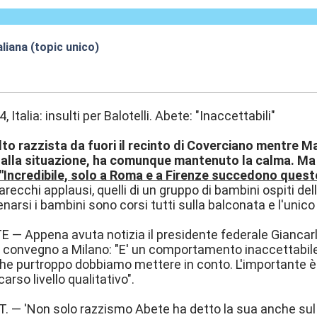
aliana (topic unico)
4:17
 Italia: insulti per Balotelli. Abete: "Inaccettabili"
to razzista da fuori il recinto di Coverciano mentre Mar
dalla situazione, ha comunque mantenuto la calma. Ma 
"Incredibile, solo a Roma e a Firenze succedono quest
arecchi applausi, quelli di un gruppo di bambini ospiti de
lenarsi i bambini sono corsi tutti sulla balconata e l'un
— Appena avuta notizia il presidente federale Giancarl
n convegno a Milano: "E' un comportamento inaccettabil
he purtroppo dobbiamo mettere in conto. L'importante è ch
arso livello qualitativo".
. — 'Non solo razzismo Abete ha detto la sua anche sul c