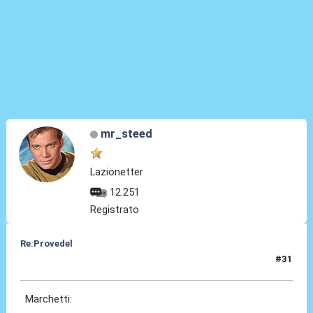
mr_steed
Lazionetter
12.251
Registrato
Re:Provedel
#31
28 Lug 2022, 11:36
Marchetti: