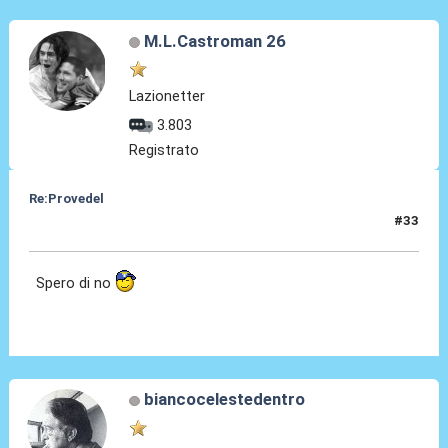
M.L.Castroman 26
Lazionetter
3.803
Registrato
Re:Provedel
#33
28 Lug 2022, 13:07
Spero di no
biancocelestedentro