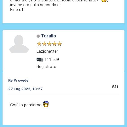
a Richard ( noto apritore di topic di benvenuto)
,
invece era sulla seconda a.
Fine ot
Tarallo
Lazionetter
111.509
Registrato
Re:Provedel
#21
27 Lug 2022, 13:27
Così lo perdiamo