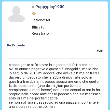
Puppyplay1900
Lazionetter
918
Registrato
Re:Provedel
#35
28 Lug 2022, 23:27
troppa gente si fa trarre in inganno dal fatto che ha
avuto annate negative e questo è innegabile, ma io che
lo seguo dal 2015 mi accorsi che aveva ottime doti ed è
davvero un peccato che le abbia dimostrate solo in
questi ultimi due anni. posso assicurare cmq che quello
fatto quest'anno (uno dei migliori portieri del
campionato a mani basse) non è una casualita ma lo ha
proprio nelle corde anzi ripeto peccato che sia maturato
solo ora ma nei portieri capita.
se non soffrira il passaggio ad una piazza importante è
una sicurezza come portiere