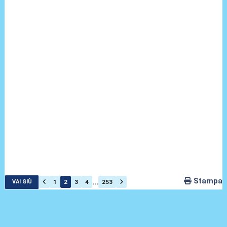
Stampa
...
1
2
3
4
253
VAI GIÙ