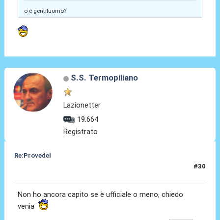
o è gentiluomo?
S.S. Termopiliano
Lazionetter
19.664
Registrato
Re:Provedel
#30
28 Lug 2022, 07:32
Non ho ancora capito se è ufficiale o meno, chiedo
venia