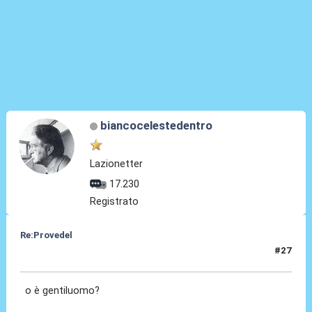
biancocelestedentro
Lazionetter
17.230
Registrato
Re:Provedel
#27
27 Lug 2022, 21:16
o è gentiluomo?