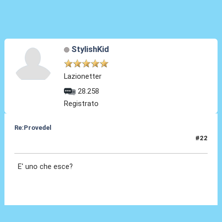
StylishKid
Lazionetter
28.258
Registrato
Re:Provedel
#22
27 Lug 2022, 14:24
E' uno che esce?