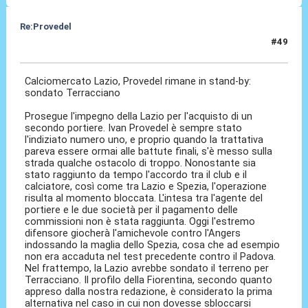
Re:Provedel
#49
30 Lug 2022, 12:30
Calciomercato Lazio, Provedel rimane in stand-by:
sondato Terracciano
Prosegue l'impegno della Lazio per l'acquisto di un
secondo portiere. Ivan Provedel è sempre stato
l'indiziato numero uno, e proprio quando la trattativa
pareva essere ormai alle battute finali, s'è messo sulla
strada qualche ostacolo di troppo. Nonostante sia
stato raggiunto da tempo l'accordo tra il club e il
calciatore, così come tra Lazio e Spezia, l'operazione
risulta al momento bloccata. L'intesa tra l'agente del
portiere e le due società per il pagamento delle
commissioni non è stata raggiunta. Oggi l'estremo
difensore giocherà l'amichevole contro l'Angers
indossando la maglia dello Spezia, cosa che ad esempio
non era accaduta nel test precedente contro il Padova.
Nel frattempo, la Lazio avrebbe sondato il terreno per
Terracciano. Il profilo della Fiorentina, secondo quanto
appreso dalla nostra redazione, è considerato la prima
alternativa nel caso in cui non dovesse sbloccarsi