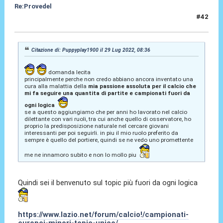
Re:Provedel
#42
29 Lug 2022, 11:57
Citazione di: Puppyplay1900 il 29 Lug 2022, 08:36
domanda lecita
principalmente perche non credo abbiano ancora inventato una
cura alla malattia della
mia passione assoluta per il calcio che
mi fa seguire una quantita di partite e campionati fuori da
ogni logica
se a questo aggiungiamo che per anni ho lavorato nel calcio
dilettante con vari ruoli, tra cui anche quello di osservatore, ho
proprio la predisposizione naturale nel cercare giovani
interessanti per poi seguirli. in piu il mio ruolo preferito da
sempre è quello del portiere, quindi se ne vedo uno promettente
me ne innamoro subito e non lo mollo piu
Quindi sei il benvenuto sul topic più fuori da ogni logica
https://www.lazio.net/forum/calcio!/campionati-