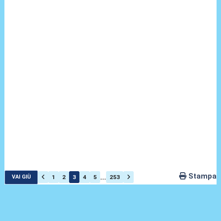
Stampa
...
1
2
3
4
5
253
VAI GIÙ