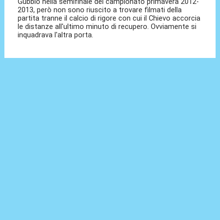
Gubbio nella semifinale del campionato primavera 2012-
2013, però non sono riuscito a trovare filmati della
partita tranne il calcio di rigore con cui il Chievo accorcia
le distanze all'ultimo minuto di recupero. Ovviamente si
inquadrava l'altra porta.