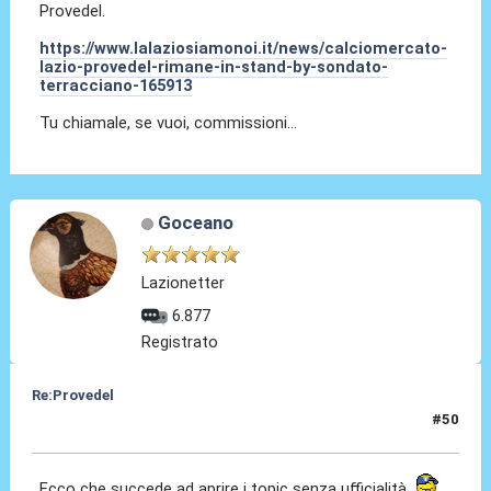
Provedel.
https://www.lalaziosiamonoi.it/news/calciomercato-
lazio-provedel-rimane-in-stand-by-sondato-
terracciano-165913
Tu chiamale, se vuoi, commissioni...
Goceano
Lazionetter
6.877
Registrato
Re:Provedel
#50
30 Lug 2022, 13:30
Ecco che succede ad aprire i topic senza ufficialità