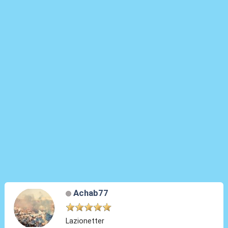
Achab77
Lazionetter