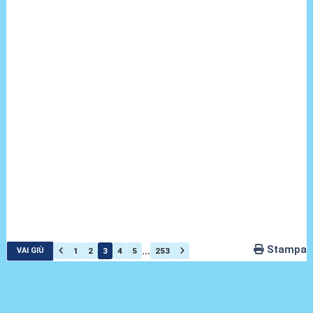
Stampa
...
1
2
3
4
5
253
VAI GIÙ