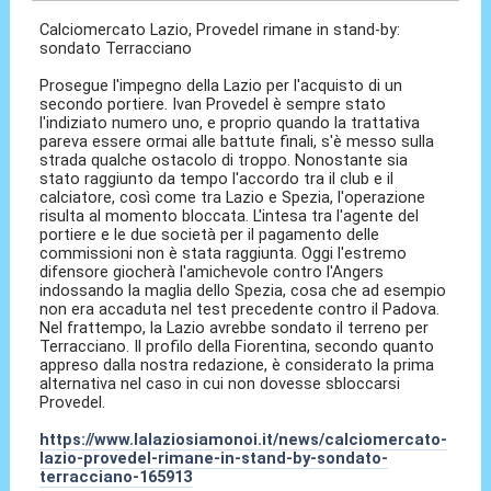
Calciomercato Lazio, Provedel rimane in stand-by:
sondato Terracciano
Prosegue l'impegno della Lazio per l'acquisto di un
secondo portiere. Ivan Provedel è sempre stato
l'indiziato numero uno, e proprio quando la trattativa
pareva essere ormai alle battute finali, s'è messo sulla
strada qualche ostacolo di troppo. Nonostante sia
stato raggiunto da tempo l'accordo tra il club e il
calciatore, così come tra Lazio e Spezia, l'operazione
risulta al momento bloccata. L'intesa tra l'agente del
portiere e le due società per il pagamento delle
commissioni non è stata raggiunta. Oggi l'estremo
difensore giocherà l'amichevole contro l'Angers
indossando la maglia dello Spezia, cosa che ad esempio
non era accaduta nel test precedente contro il Padova.
Nel frattempo, la Lazio avrebbe sondato il terreno per
Terracciano. Il profilo della Fiorentina, secondo quanto
appreso dalla nostra redazione, è considerato la prima
alternativa nel caso in cui non dovesse sbloccarsi
Provedel.
https://www.lalaziosiamonoi.it/news/calciomercato-
lazio-provedel-rimane-in-stand-by-sondato-
terracciano-165913