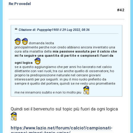
Re:Provedel
#42
29 Lug 2022, 11:57
Citazione di: Puppyplay1900 il 29 Lug 2022, 08:36
domanda lecita
principalmente perche non credo abbiano ancora inventato una
cura alla malattia della
mia passione assoluta per il calcio che
mi fa seguire una quantita di partite e campionati fuori da
ogni logica
se a questo aggiungiamo che per anni ho lavorato nel calcio
dilettante con vari ruoli, tra cui anche quello di osservatore, ho
proprio la predisposizione naturale nel cercare giovani
interessanti per poi seguirli. in piu il mio ruolo preferito da
sempre è quello del portiere, quindi se ne vedo uno promettente
me ne innamoro subito e non lo mollo piu
Quindi sei il benvenuto sul topic più fuori da ogni logica
https://www.lazio.net/forum/calcio!/campionati-