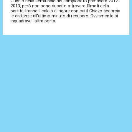
Gubbio nella semifinale del campionato primavera 2012-
2013, però non sono riuscito a trovare filmati della
partita tranne il calcio di rigore con cui il Chievo accorcia
le distanze all'ultimo minuto di recupero. Ovviamente si
inquadrava l'altra porta.