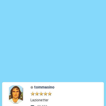
tommasino
Lazionetter