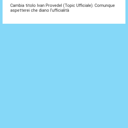
Cambia titolo Ivan Provedel (Topic Ufficiale). Comunque
aspetterei che diano l'ufficialità