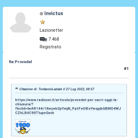
Invictus
Lazionetter
7.468
Registrato
Re:Provedel
#1
27 Lug 2022, 09:04
Citazione di: TestaccioLaziale il 27 Lug 2022, 08:57
https://www.radiosei.it/articolo/provedel-per-sarri-oggi-la-
chiusura/?
fbclid=IwAR144r1Xwyeb3pYmjN_PptFeUlEoYwqyjbGBMO4WJ
CZhLB4C90TIupnGxvk