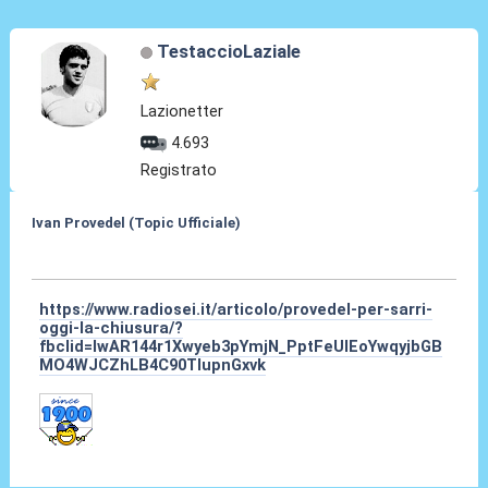
TestaccioLaziale
Lazionetter
4.693
Registrato
Ivan Provedel (Topic Ufficiale)
27 Lug 2022, 08:57
https://www.radiosei.it/articolo/provedel-per-sarri-
oggi-la-chiusura/?
fbclid=IwAR144r1Xwyeb3pYmjN_PptFeUlEoYwqyjbGB
MO4WJCZhLB4C90TIupnGxvk