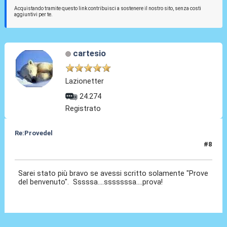
Acquistando tramite questo link contribuisci a sostenere il nostro sito, senza costi
aggiuntivi per te.
cartesio
Lazionetter
24.274
Registrato
Re:Provedel
#8
27 Lug 2022, 12:16
Sarei stato più bravo se avessi scritto solamente "Prove
del benvenuto". Sssssa....sssssssa....prova!