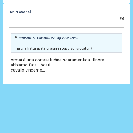
Re:Provedel
#6
27 Lug 2022, 11:41
Citazione di: Pomata il 27 Lug 2022, 09:55
ma che fretta avete di aprire i topic sui giocatori?
ormai è una consuetudine scaramantica...finora
abbiamo fatti i botti...
cavallo vincente.....