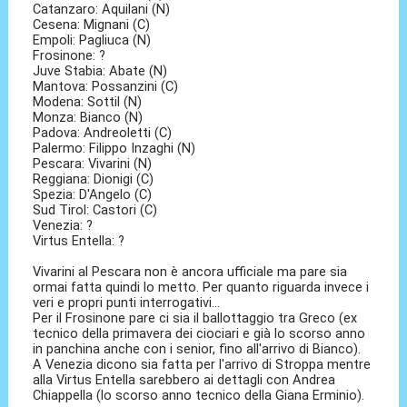
Catanzaro: Aquilani (N)
Cesena: Mignani (C)
Empoli: Pagliuca (N)
Frosinone: ?
Juve Stabia: Abate (N)
Mantova: Possanzini (C)
Modena: Sottil (N)
Monza: Bianco (N)
Padova: Andreoletti (C)
Palermo: Filippo Inzaghi (N)
Pescara: Vivarini (N)
Reggiana: Dionigi (C)
Spezia: D'Angelo (C)
Sud Tirol: Castori (C)
Venezia: ?
Virtus Entella: ?
Vivarini al Pescara non è ancora ufficiale ma pare sia
ormai fatta quindi lo metto. Per quanto riguarda invece i
veri e propri punti interrogativi...
Per il Frosinone pare ci sia il ballottaggio tra Greco (ex
tecnico della primavera dei ciociari e già lo scorso anno
in panchina anche con i senior, fino all'arrivo di Bianco).
A Venezia dicono sia fatta per l'arrivo di Stroppa mentre
alla Virtus Entella sarebbero ai dettagli con Andrea
Chiappella (lo scorso anno tecnico della Giana Erminio).