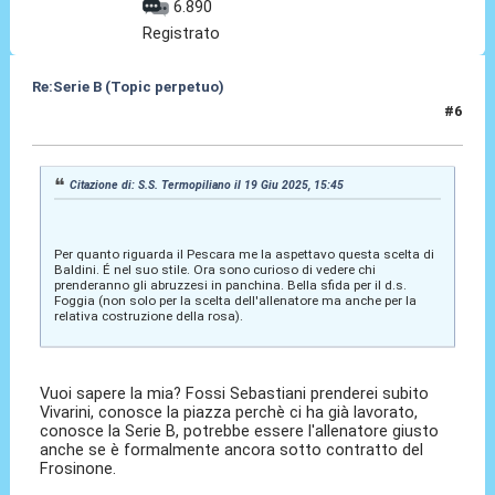
6.890
Registrato
Re:Serie B (Topic perpetuo)
#6
19 Giu 2025, 17:58
Citazione di: S.S. Termopiliano il 19 Giu 2025, 15:45
Per quanto riguarda il Pescara me la aspettavo questa scelta di
Baldini. É nel suo stile. Ora sono curioso di vedere chi
prenderanno gli abruzzesi in panchina. Bella sfida per il d.s.
Foggia (non solo per la scelta dell'allenatore ma anche per la
relativa costruzione della rosa).
Vuoi sapere la mia? Fossi Sebastiani prenderei subito
Vivarini, conosce la piazza perchè ci ha già lavorato,
conosce la Serie B, potrebbe essere l'allenatore giusto
anche se è formalmente ancora sotto contratto del
Frosinone.