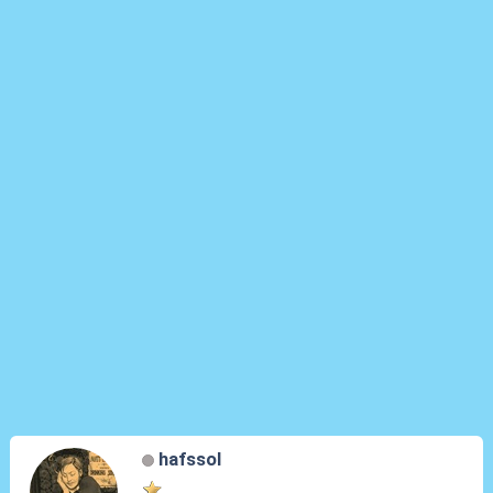
hafssol