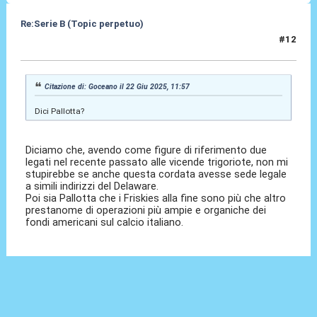
Re:Serie B (Topic perpetuo)
#12
22 Giu 2025, 16:20
Citazione di: Goceano il 22 Giu 2025, 11:57
Dici Pallotta?
Diciamo che, avendo come figure di riferimento due
legati nel recente passato alle vicende trigoriote, non mi
stupirebbe se anche questa cordata avesse sede legale
a simili indirizzi del Delaware.
Poi sia Pallotta che i Friskies alla fine sono più che altro
prestanome di operazioni più ampie e organiche dei
fondi americani sul calcio italiano.