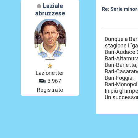
Laziale
Re: Serie minori
abruzzese
30 Lug 2026, 12
Dunque a Bari
stagione i "ga
Bari-Audace 
Bari-Altamura
Bari-Barletta;
Bari-Casaran
Lazionetter
Bari-Foggia;
3.967
Bari-Monopoli
Registrato
In più gli imp
Un successone