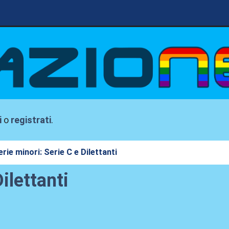
i
o
registrati
.
erie minori: Serie C e Dilettanti
ilettanti