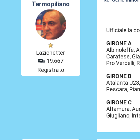
Termopiliano
30 Lug 2026, 02
Ufficiale la c
GIRONE A
Albinoleffe, 
Lazionetter
Caratese, Gia
19.667
Pro Vercelli, 
Registrato
GIRONE B
Atalanta U23,
Pescara, Pian
GIRONE C
Altamura, Aud
Giugliano, In