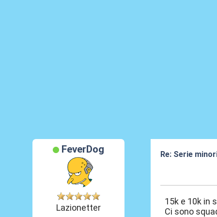
FeverDog
Re: Serie minori
30 Lug 2026, 14
15k e 10k in 
Lazionetter
Ci sono squad