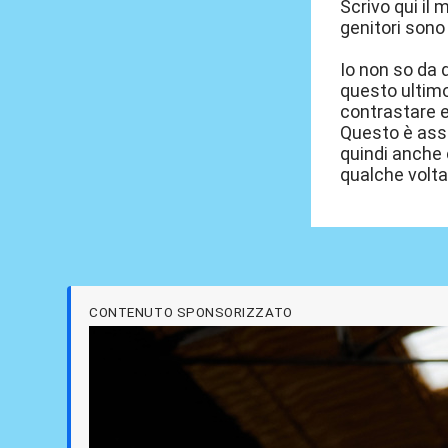
Scrivo qui il
genitori sono 
Io non so da d
questo ultimo 
contrastare e
Questo è asso
quindi anche c
qualche volta
CONTENUTO SPONSORIZZATO