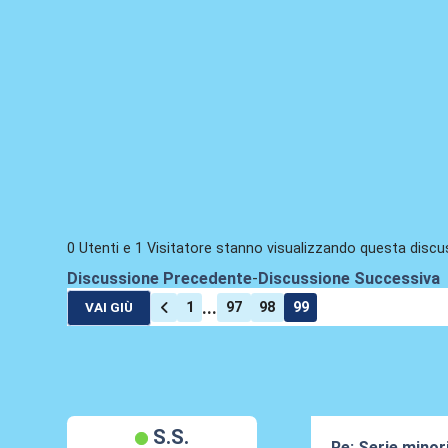
0 Utenti e 1 Visitatore stanno visualizzando questa discu
Discussione Precedente
-
Discussione Successiva
...
1
97
98
99
VAI GIÙ
S.S.
Re: Serie minori