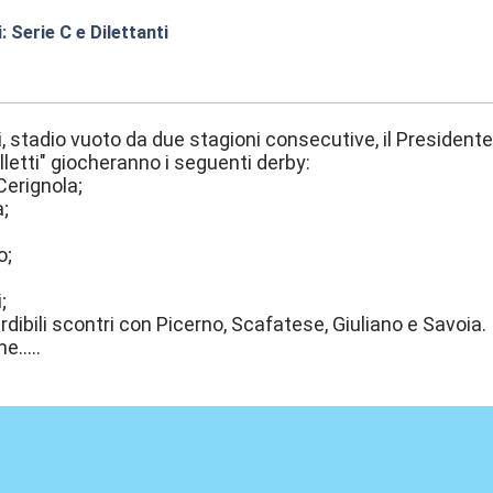
: Serie C e Dilettanti
:33
, stadio vuoto da due stagioni consecutive, il Presidente
lletti" giocheranno i seguenti derby:
Cerignola;
;
o;
;
erdibili scontri con Picerno, Scafatese, Giuliano e Savoia.
.....