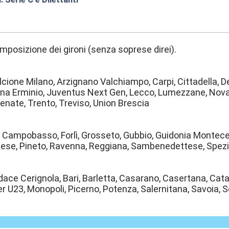
:56
omposizione dei gironi (senza soprese direi).
Alcione Milano, Arzignano Valchiampo, Carpi, Cittadella, 
na Erminio, Juventus Next Gen, Lecco, Lumezzane, Novar
Renate, Trento, Treviso, Union Brescia
 Campobasso, Forlì, Grosseto, Gubbio, Guidonia Monteceli
ese, Pineto, Ravenna, Reggiana, Sambenedettese, Spezia
ace Cerignola, Bari, Barletta, Casarano, Casertana, Cat
ter U23, Monopoli, Picerno, Potenza, Salernitana, Savoia,