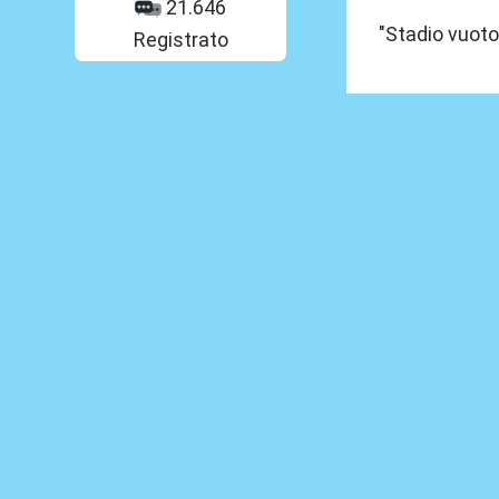
21.646
"Stadio vuot
Registrato