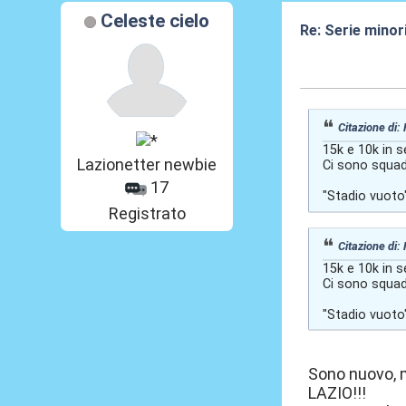
Celeste cielo
Re: Serie minori
30 Lug 2026, 19
Citazione di:
15k e 10k in s
Lazionetter newbie
Ci sono squadr
17
"Stadio vuoto
Registrato
Citazione di:
15k e 10k in s
Ci sono squadr
"Stadio vuoto
Sono nuovo, m
LAZIO!!!