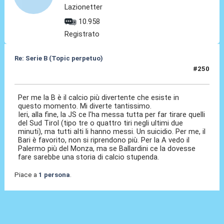
Lazionetter
10.958
Registrato
Re: Serie B (Topic perpetuo)
#250
09 Mag 2026, 07:36
Per me la B è il calcio più divertente che esiste in
questo momento. Mi diverte tantissimo.
Ieri, alla fine, la JS ce l'ha messa tutta per far tirare quelli
del Sud Tirol (tipo tre o quattro tiri negli ultimi due
minuti), ma tutti alti li hanno messi. Un suicidio. Per me, il
Bari è favorito, non si riprendono più. Per la A vedo il
Palermo più del Monza, ma se Ballardini ce la dovesse
fare sarebbe una storia di calcio stupenda.
Piace a
1 persona
.