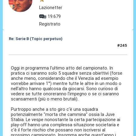
Lazionetter
19.679
Registrato
Re: Serie B (Topic perpetuo)
#245
08 Mag 2026, 01:14
Oggi in programma l'ultimo atto del campionato. In
pratica ci saranno solo 5 squadre senza obiettivi (forse
anche meno, considerando che il Venezia ad esempio
vorrebbe arrivare 1°) mentre tutte le altre in un modo o
nell'altro hanno qualcosa da giocarsi. Sono curioso di
vedere se tutte onoreranno l'impegno o se ci saranno
scansamenti (più o meno brutali).
Purtroppo anche a sto giro c'è una squadra
potenzialmente "morta che cammina" ossia la Juve
Stabia. Le vespe nonostante la certa partecipazione ai
play-off hanno una complessa situazione societaria e
c'è il forte rischio che possano non iscriversi al
prossimo campionato. Insomma anche quest'anno i