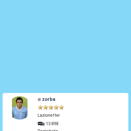
zorba
Lazionetter
13.898