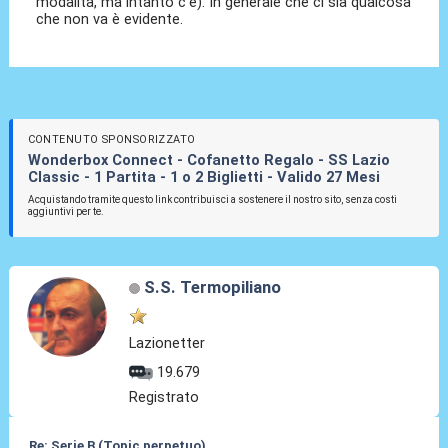
modalità, ma intanto c'è). In generale che ci sia qualcosa
che non va è evidente.
CONTENUTO SPONSORIZZATO
Wonderbox Connect - Cofanetto Regalo - SS Lazio
Classic - 1 Partita - 1 o 2 Biglietti - Valido 27 Mesi
Acquistando tramite questo link contribuisci a sostenere il nostro sito, senza costi
aggiuntivi per te.
S.S. Termopiliano
Lazionetter
19.679
Registrato
Re: Serie B (Topic perpetuo)