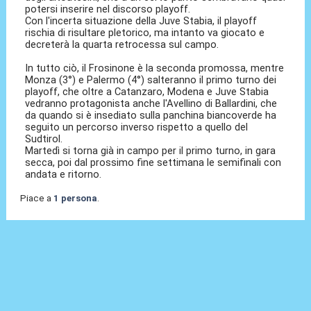
potersi inserire nel discorso playoff.
Con l'incerta situazione della Juve Stabia, il playoff
rischia di risultare pletorico, ma intanto va giocato e
decreterà la quarta retrocessa sul campo.
In tutto ciò, il Frosinone è la seconda promossa, mentre
Monza (3°) e Palermo (4°) salteranno il primo turno dei
playoff, che oltre a Catanzaro, Modena e Juve Stabia
vedranno protagonista anche l'Avellino di Ballardini, che
da quando si è insediato sulla panchina biancoverde ha
seguito un percorso inverso rispetto a quello del
Sudtirol.
Martedì si torna già in campo per il primo turno, in gara
secca, poi dal prossimo fine settimana le semifinali con
andata e ritorno.
Piace a
1 persona
.