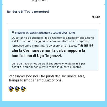
Registrato
Re: Serie B (Topic perpetuo)
#242
02 Mag 2026, 15:30
Citazione di: Laziale abruzzese il 02 Mag 2026, 13:08
Quest'anno ad esempio Pisa e Cremonese, neopromosse, sono
2 delle 3 squadre peggiori del campionato e, salvo sorprese,
ma mi sa
retrocederanno entrambe. Io avrei preferito il Lecce,
che la Cremonese non la salva neppure la
buon'anima di Ugo Tognazzi.
La terza neopromossa era il Sassuolo, che stava in B per
sbaglio, e quindi non c'entra molto in questo discorso....
Regaliamo loro noi i tre punti decisivi lunedì sera,
tranquillo (mode "ambuLazio" on)...