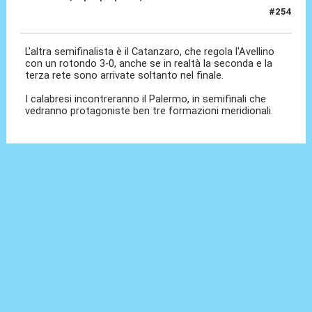
#254
12 Mag 2026, 23:20
L'altra semifinalista è il Catanzaro, che regola l'Avellino
con un rotondo 3-0, anche se in realtà la seconda e la
terza rete sono arrivate soltanto nel finale.
I calabresi incontreranno il Palermo, in semifinali che
vedranno protagoniste ben tre formazioni meridionali.