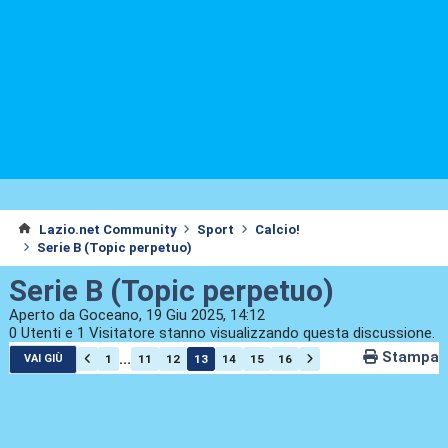
Lazio.net Community
Sport
Calcio!
Serie B (Topic perpetuo)
Serie B (Topic perpetuo)
Aperto da Goceano, 19 Giu 2025, 14:12
0 Utenti e 1 Visitatore stanno visualizzando questa discussione.
Stampa
...
1
11
12
13
14
15
16
VAI GIÙ