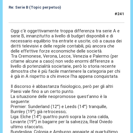
Re: Serie B (Topic perpetuo)
#241
02 Mag 2026, 14:54
Oggi c'è oggettivamente troppa differenza tra serie A e
serie B, innanzitutto a livello di budget disponibili e di
necessario equilibrio tra entrate e uscite; ciò a causa dei
diritti televisivi e delle regole contabili, più ancora che
delle effettive forze economiche delle società.
Tra Cremonese, Verona, Lecce, Venezia e Palermo (per
citarne alcune a caso) non vedo enormi differenze a
livello di potenzialità societarie, però lo storia recente
dimostra che è più facile mantenere la categoria per chi
è già in A rispetto a chi invece l'ha appena conquistata.
Il discorso è abbastanza fisiologico, però per gli altri
Paesi vale fino a un certo punto.
La situazione delle neopromosse quest'anno è la
seguente:
Premier: Sunderland (12°) e Leeds (14°) tranquille,
Burnley (19°) già retrocesso;
Liga: Elche (14°) quattro punti sopra la zona calda,
Levante (19°) in bagarre per la salvezza, Real Oviedo
ultimo staccato;
Bundesliga: Colonia e Amburgo appaiate al quartultimo