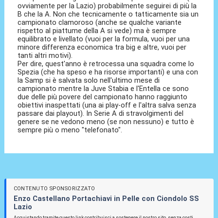
ovviamente per la Lazio) probabilmente seguirei di più la
B che la A. Non che tecnicamente o tatticamente sia un
campionato clamoroso (anche se qualche variante
rispetto al piattume della A si vede) ma è sempre
equilibrato e livellato (vuoi per la formula, vuoi per una
minore differenza economica tra big e altre, vuoi per
tanti altri motivi).
Per dire, quest'anno è retrocessa una squadra come lo
Spezia (che ha speso e ha risorse importanti) e una con
la Samp si è salvata solo nell'ultimo mese di
campionato mentre la Juve Stabia e l'Entella ce sono
due delle più povere del campionato hanno raggiunto
obiettivi inaspettati (una ai play-off e l'altra salva senza
passare dai playout). In Serie A di stravolgimenti del
genere se ne vedono meno (se non nessuno) e tutto è
sempre più o meno "telefonato".
CONTENUTO SPONSORIZZATO
Enzo Castellano Portachiavi in Pelle con Ciondolo SS
Lazio
Acquistando tramite questo link contribuisci a sostenere il nostro sito, senza costi