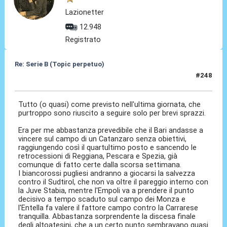
Lazionetter
12.948
Registrato
Re: Serie B (Topic perpetuo)
#248
08 Mag 2026, 23:06
Tutto (o quasi) come previsto nell'ultima giornata, che
purtroppo sono riuscito a seguire solo per brevi sprazzi.
Era per me abbastanza prevedibile che il Bari andasse a
vincere sul campo di un Catanzaro senza obiettivi,
raggiungendo così il quartultimo posto e sancendo le
retrocessioni di Reggiana, Pescara e Spezia, già
comunque di fatto certe dalla scorsa settimana.
I biancorossi pugliesi andranno a giocarsi la salvezza
contro il Sudtirol, che non va oltre il pareggio interno con
la Juve Stabia, mentre l'Empoli va a prendere il punto
decisivo a tempo scaduto sul campo dei Monza e
l'Entella fa valere il fattore campo contro la Carrarese
tranquilla. Abbastanza sorprendente la discesa finale
degli altoatesini, che a un certo punto sembravano quasi