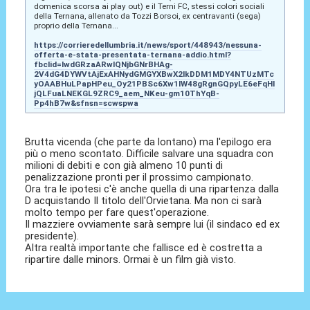
domenica scorsa ai play out) e il Terni FC, stessi colori sociali
della Ternana, allenato da Tozzi Borsoi, ex centravanti (sega)
proprio della Ternana...
https://corrieredellumbria.it/news/sport/448943/nessuna-
offerta-e-stata-presentata-ternana-addio.html?
fbclid=IwdGRzaARwIQNjbGNrBHAg-
2V4dG4DYWVtAjExAHNydGMGYXBwX2lkDDM1MDY4NTUzMTc
yOAABHuLPapHPeu_Oy21PBSc6Xw1IW48gRgnGQpyLE6eFqHl
jQLFuaLNEKGL9ZRC9_aem_NKeu-gm10ThYqB-
Pp4hB7w&sfnsn=scwspwa
Brutta vicenda (che parte da lontano) ma l'epilogo era
più o meno scontato. Difficile salvare una squadra con
milioni di debiti e con già almeno 10 punti di
penalizzazione pronti per il prossimo campionato.
Ora tra le ipotesi c'è anche quella di una ripartenza dalla
D acquistando Il titolo dell'Orvietana. Ma non ci sarà
molto tempo per fare quest'operazione.
Il mazziere ovviamente sarà sempre lui (il sindaco ed ex
presidente).
Altra realtà importante che fallisce ed è costretta a
ripartire dalle minors. Ormai è un film già visto.