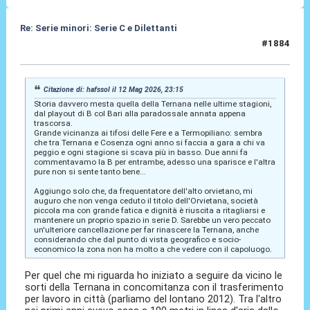
Re: Serie minori: Serie C e Dilettanti
#1884
13 Mag 2026, 13:05
Citazione di: hafssol il 12 Mag 2026, 23:15
Storia davvero mesta quella della Ternana nelle ultime stagioni,
dal playout di B col Bari alla paradossale annata appena
trascorsa.
Grande vicinanza ai tifosi delle Fere e a Termopiliano: sembra
che tra Ternana e Cosenza ogni anno si faccia a gara a chi va
peggio e ogni stagione si scava più in basso. Due anni fa
commentavamo la B per entrambe, adesso una sparisce e l'altra
pure non si sente tanto bene...
Aggiungo solo che, da frequentatore dell'alto orvietano, mi
auguro che non venga ceduto il titolo dell'Orvietana, società
piccola ma con grande fatica e dignità è riuscita a ritagliarsi e
mantenere un proprio spazio in serie D. Sarebbe un vero peccato
un'ulteriore cancellazione per far rinascere la Ternana, anche
considerando che dal punto di vista geografico e socio-
economico la zona non ha molto a che vedere con il capoluogo.
Per quel che mi riguarda ho iniziato a seguire da vicino le
sorti della Ternana in concomitanza con il trasferimento
per lavoro in città (parliamo del lontano 2012). Tra l'altro