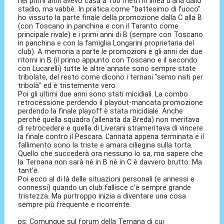
nei primi anni avevo casa a 100 metri in linea d'aria dallo
stadio, ma vabbè. In pratica come "battesimo di fuoco"
ho vissuto la parte finale della promozione dalla C alla B
(con Toscano in panchina e con il Taranto come
principale rivale) e i primi anni di B (sempre con Toscano
in panchina e con la famiglia Longarini proprietaria del
club). A memoria a parte le promozioni e gli anni dei due
ritorni in B (il primo appunto con Toscano e il secondo
con Lucarelli) tutte le altre annate sono sempre state
tribolate, del resto come dicono i ternani "semo nati per
tribolà" ed è tristemente vero.
Poi gli ultimi due anni sono stati micidiali. La combo
retrocessione perdendo il playout-mancata promozione
perdendo la finale playoff è stata micidiale. Anche
perché quella squadra (allenata da Breda) non meritava
di retrocedere e quella di Liverani strameritava di vincere
la finale contro il Pescara. L'annata appena terminata e il
fallimento sono la triste e amara ciliegina sulla torta.
Quello che succederà ora nessuno lo sa, ma sapere che
la Ternana non sarà né in B né in C è davvero brutto. Ma
tant'è.
Poi ecco al di là delle situazioni personali (e annessi e
connessi) quando un club fallisce c'è sempre grande
tristezza. Ma purtroppo inizia a diventare una cosa
sempre più frequente e ricorrente.
ps: Comunque sul forum della Ternana di cui