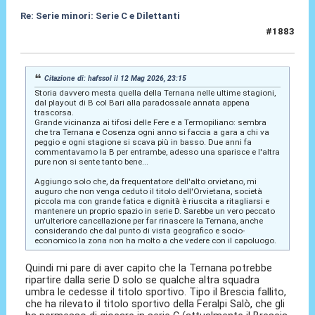
Re: Serie minori: Serie C e Dilettanti
#1883
13 Mag 2026, 08:59
Citazione di: hafssol il 12 Mag 2026, 23:15
Storia davvero mesta quella della Ternana nelle ultime stagioni,
dal playout di B col Bari alla paradossale annata appena
trascorsa.
Grande vicinanza ai tifosi delle Fere e a Termopiliano: sembra
che tra Ternana e Cosenza ogni anno si faccia a gara a chi va
peggio e ogni stagione si scava più in basso. Due anni fa
commentavamo la B per entrambe, adesso una sparisce e l'altra
pure non si sente tanto bene...
Aggiungo solo che, da frequentatore dell'alto orvietano, mi
auguro che non venga ceduto il titolo dell'Orvietana, società
piccola ma con grande fatica e dignità è riuscita a ritagliarsi e
mantenere un proprio spazio in serie D. Sarebbe un vero peccato
un'ulteriore cancellazione per far rinascere la Ternana, anche
considerando che dal punto di vista geografico e socio-
economico la zona non ha molto a che vedere con il capoluogo.
Quindi mi pare di aver capito che la Ternana potrebbe
ripartire dalla serie D solo se qualche altra squadra
umbra le cedesse il titolo sportivo. Tipo il Brescia fallito,
che ha rilevato il titolo sportivo della Feralpi Salò, che gli