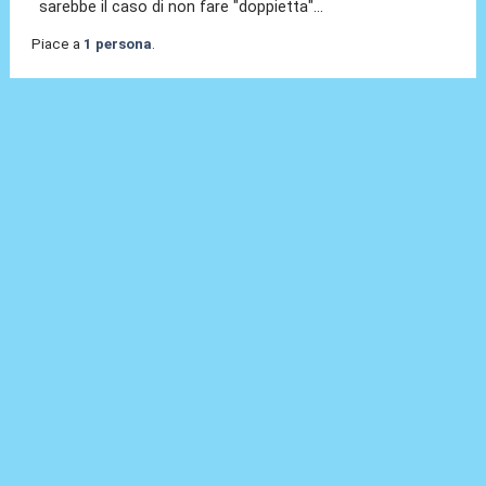
sarebbe il caso di non fare "doppietta"...
Piace a
1 persona
.