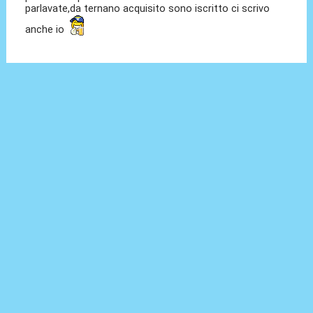
parlavate,da ternano acquisito sono iscritto ci scrivo
anche io