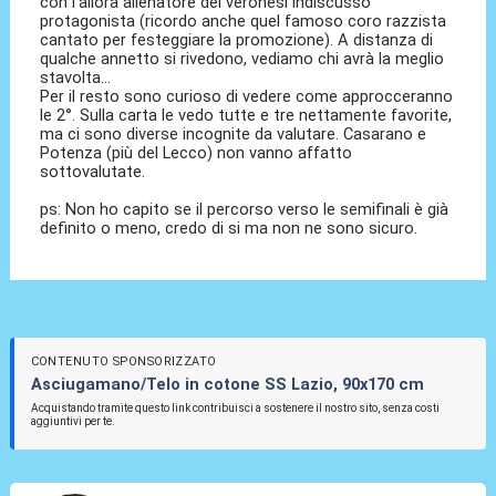
con l'allora allenatore dei veronesi indiscusso
protagonista (ricordo anche quel famoso coro razzista
cantato per festeggiare la promozione). A distanza di
qualche annetto si rivedono, vediamo chi avrà la meglio
stavolta...
Per il resto sono curioso di vedere come approcceranno
le 2°. Sulla carta le vedo tutte e tre nettamente favorite,
ma ci sono diverse incognite da valutare. Casarano e
Potenza (più del Lecco) non vanno affatto
sottovalutate.
ps: Non ho capito se il percorso verso le semifinali è già
definito o meno, credo di si ma non ne sono sicuro.
CONTENUTO SPONSORIZZATO
Asciugamano/Telo in cotone SS Lazio, 90x170 cm
Acquistando tramite questo link contribuisci a sostenere il nostro sito, senza costi
aggiuntivi per te.