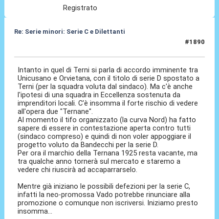
Registrato
Re: Serie minori: Serie C e Dilettanti
#1890
16 Mag 2026, 07:48
Intanto in quel di Terni si parla di accordo imminente tra
Unicusano e Orvietana, con il titolo di serie D spostato a
Terni (per la squadra voluta dal sindaco). Ma c'è anche
l'ipotesi di una squadra in Eccellenza sostenuta da
imprenditori locali. C'è insomma il forte rischio di vedere
all'opera due "Ternane".
Al momento il tifo organizzato (la curva Nord) ha fatto
sapere di essere in contestazione aperta contro tutti
(sindaco compreso) e quindi di non voler appoggiare il
progetto voluto da Bandecchi per la serie D.
Per ora il marchio della Ternana 1925 resta vacante, ma
tra qualche anno tornerà sul mercato e staremo a
vedere chi riuscirà ad accaparrarselo.
Mentre già iniziano le possibili defezioni per la serie C,
infatti la neo-promossa Vado potrebbe rinunciare alla
promozione o comunque non iscriversi. Iniziamo presto
insomma...