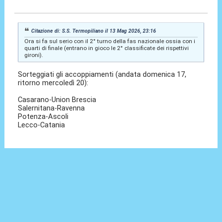
14 Mag 2026, 14:14
Citazione di: S.S. Termopiliano il 13 Mag 2026, 23:16
Ora si fa sul serio con il 2° turno della fas nazionale ossia con i
quarti di finale (entrano in gioco le 2° classificate dei rispettivi
gironi).
Sorteggiati gli accoppiamenti (andata domenica 17,
ritorno mercoledì 20):
Casarano-Union Brescia
Salernitana-Ravenna
Potenza-Ascoli
Lecco-Catania