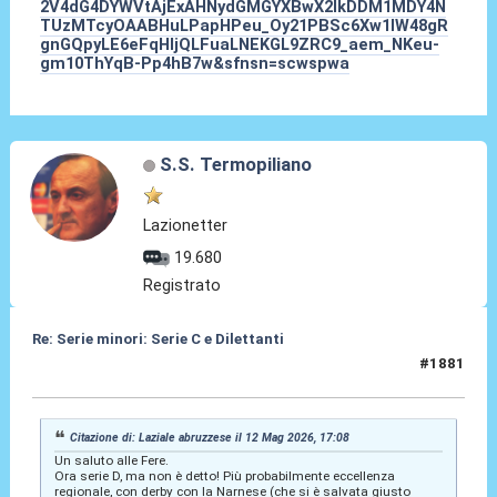
2V4dG4DYWVtAjExAHNydGMGYXBwX2lkDDM1MDY4N
TUzMTcyOAABHuLPapHPeu_Oy21PBSc6Xw1IW48gR
gnGQpyLE6eFqHljQLFuaLNEKGL9ZRC9_aem_NKeu-
gm10ThYqB-Pp4hB7w&sfnsn=scwspwa
S.S. Termopiliano
Lazionetter
19.680
Registrato
Re: Serie minori: Serie C e Dilettanti
#1881
12 Mag 2026, 20:35
Citazione di: Laziale abruzzese il 12 Mag 2026, 17:08
Un saluto alle Fere.
Ora serie D, ma non è detto! Più probabilmente eccellenza
regionale, con derby con la Narnese (che si è salvata giusto