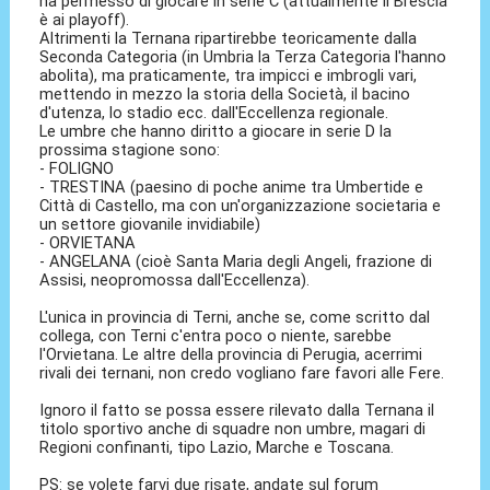
ha permesso di giocare in serie C (attualmente il Brescia
è ai playoff).
Altrimenti la Ternana ripartirebbe teoricamente dalla
Seconda Categoria (in Umbria la Terza Categoria l'hanno
abolita), ma praticamente, tra impicci e imbrogli vari,
mettendo in mezzo la storia della Società, il bacino
d'utenza, lo stadio ecc. dall'Eccellenza regionale.
Le umbre che hanno diritto a giocare in serie D la
prossima stagione sono:
- FOLIGNO
- TRESTINA (paesino di poche anime tra Umbertide e
Città di Castello, ma con un'organizzazione societaria e
un settore giovanile invidiabile)
- ORVIETANA
- ANGELANA (cioè Santa Maria degli Angeli, frazione di
Assisi, neopromossa dall'Eccellenza).
L'unica in provincia di Terni, anche se, come scritto dal
collega, con Terni c'entra poco o niente, sarebbe
l'Orvietana. Le altre della provincia di Perugia, acerrimi
rivali dei ternani, non credo vogliano fare favori alle Fere.
Ignoro il fatto se possa essere rilevato dalla Ternana il
titolo sportivo anche di squadre non umbre, magari di
Regioni confinanti, tipo Lazio, Marche e Toscana.
PS: se volete farvi due risate, andate sul forum