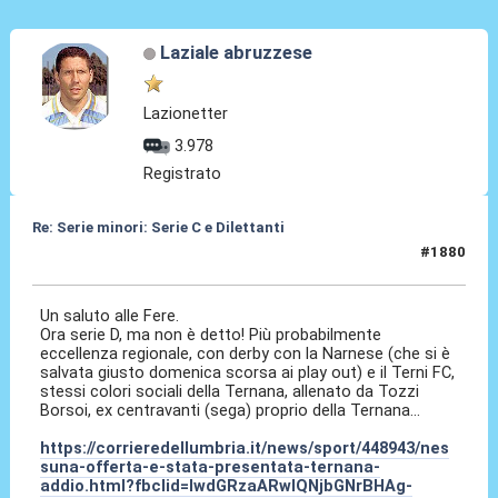
Laziale abruzzese
Lazionetter
3.978
Registrato
Re: Serie minori: Serie C e Dilettanti
#1880
12 Mag 2026, 17:08
Un saluto alle Fere.
Ora serie D, ma non è detto! Più probabilmente
eccellenza regionale, con derby con la Narnese (che si è
salvata giusto domenica scorsa ai play out) e il Terni FC,
stessi colori sociali della Ternana, allenato da Tozzi
Borsoi, ex centravanti (sega) proprio della Ternana...
https://corrieredellumbria.it/news/sport/448943/nes
suna-offerta-e-stata-presentata-ternana-
addio.html?fbclid=IwdGRzaARwIQNjbGNrBHAg-