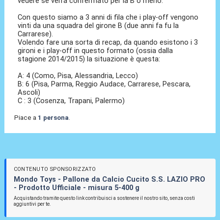
vedere se verrà confermato per la B o meno.
Con questo siamo a 3 anni di fila che i play-off vengono
vinti da una squadra del girone B (due anni fa fu la
Carrarese).
Volendo fare una sorta di recap, da quando esistono i 3
gironi e i play-off in questo formato (ossia dalla
stagione 2014/2015) la situazione è questa:
A: 4 (Como, Pisa, Alessandria, Lecco)
B: 6 (Pisa, Parma, Reggio Audace, Carrarese, Pescara,
Ascoli)
C : 3 (Cosenza, Trapani, Palermo)
Piace a
1 persona
.
CONTENUTO SPONSORIZZATO
Mondo Toys - Pallone da Calcio Cucito S.S. LAZIO PRO
- Prodotto Ufficiale - misura 5-400 g
Acquistando tramite questo link contribuisci a sostenere il nostro sito, senza costi
aggiuntivi per te.