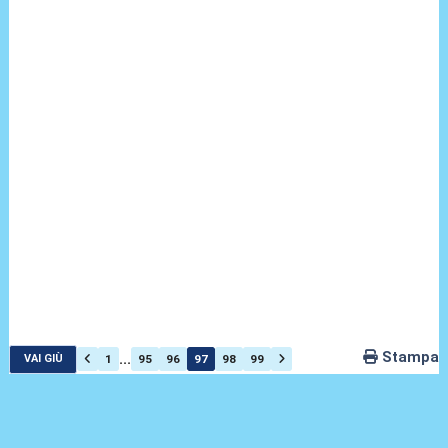
Stampa
...
1
95
96
97
98
99
VAI GIÙ