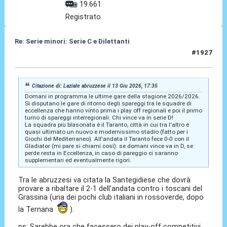
19.661
Registrato
Re: Serie minori: Serie C e Dilettanti
#1927
13 Giu 2026, 18:05
Citazione di: Laziale abruzzese il 13 Giu 2026, 17:35
Domani in programma le ultime gare della stagione 2026/2026.
Si disputano le gare di ritorno degli spareggi tra le squadre di
eccellenza che hanno vinto prima i play off regionali e poi il primo
turno di spareggi interregionali. Chi vince va in serie D!
La squadra più blasonata è il Taranto, città in cui tra l'altro è
quasi ultimato un nuovo e modernissimo stadio (fatto per i
Giochi del Mediterraneo). All'andata il Taranto fece 0-0 con il
Gladiator (mi pare si chiami così): se domani vince va in D, se
perde resta in Eccellenza, in caso di pareggio ci saranno
supplementari ed eventualmente rigori.
Tra le abruzzesi va citata la Santegidiese che dovrà
provare a ribaltare il 2-1 dell'andata contro i toscani del
Grassina (una dei pochi club italiani in rossoverde, dopo
la Ternana
).
ps: Sarebbe ora che facessero dei play-off competitivi