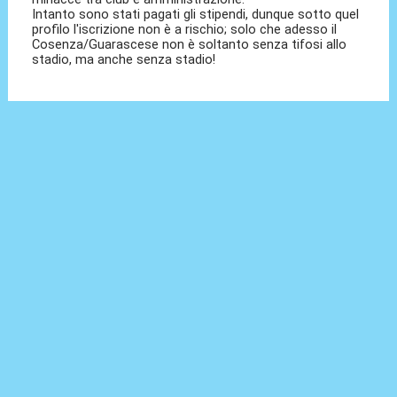
Intanto sono stati pagati gli stipendi, dunque sotto quel
profilo l'iscrizione non è a rischio; solo che adesso il
Cosenza/Guarascese non è soltanto senza tifosi allo
stadio, ma anche senza stadio!