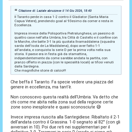
Citazione di: Laziale abruzzese il 14 Giu 2026, 18:40
Il Taranto perde in casa 1-2 contro il Gladiator (Santa Maria
Capua Vetere), prendendo goal al 93esimo da corner e resta in
Eccellenza.
Impresa invece della Polisportiva Pietralunghese, un paesino di
quattro case nell'alta Umbria, tra Città di Castello e il confine con
le Marche, che batte 3-1 la più quotata Ilvamaddalena (squadra
sarda dell'isola de La Maddalena), dopo aver fatto 1-1
all'andata, e conquista la serie D per la prima volta nella sua
storia. Il paese era in festa già da stamattina,
indipendentemente da come sarebbe andata la partita, con
pranzo offerto in piazza (con le specialità locali) ai tifosi venuti
dalla Sardegna.
Che magnifiche storie di calcio!!!
Che beffa il Taranto. Fa specie vedere una piazza del
genere in eccellenza, ma tant'è.
Non conoscevo questa realtà dell'Umbria. Va detto che
chi come me abita nella zona sud della regione certe
zone sono inesplorate e quasi sconosciute 😅
Invece impresa riuscita alla Santegidiese. Ribaltato il 2-1
dell'andata contro il Grassina. 1-0 segnato al 82° (con gli
avversari in 10). Poi due reti nei supplementari per il
definitivo 3-0. Teramani in serie D (credo ci siano già