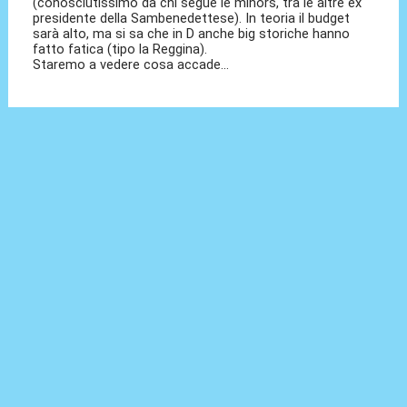
(conosciutissimo da chi segue le minors, tra le altre ex
presidente della Sambenedettese). In teoria il budget
sarà alto, ma si sa che in D anche big storiche hanno
fatto fatica (tipo la Reggina).
Staremo a vedere cosa accade...