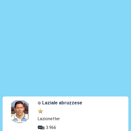
Laziale abruzzese
Lazionetter
3.966