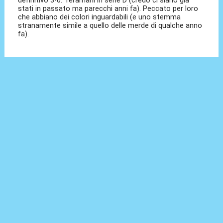
stati in passato ma parecchi anni fa). Peccato per loro
che abbiano dei colori inguardabili (e uno stemma
stranamente simile a quello delle merde di qualche anno
fa).