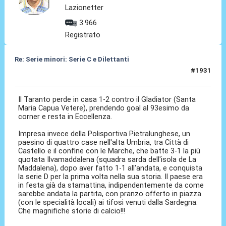
Lazionetter
3.966
Registrato
Re: Serie minori: Serie C e Dilettanti
#1931
14 Giu 2026, 18:40
Il Taranto perde in casa 1-2 contro il Gladiator (Santa
Maria Capua Vetere), prendendo goal al 93esimo da
corner e resta in Eccellenza.
Impresa invece della Polisportiva Pietralunghese, un
paesino di quattro case nell'alta Umbria, tra Città di
Castello e il confine con le Marche, che batte 3-1 la più
quotata Ilvamaddalena (squadra sarda dell'isola de La
Maddalena), dopo aver fatto 1-1 all'andata, e conquista
la serie D per la prima volta nella sua storia. Il paese era
in festa già da stamattina, indipendentemente da come
sarebbe andata la partita, con pranzo offerto in piazza
(con le specialità locali) ai tifosi venuti dalla Sardegna.
Che magnifiche storie di calcio!!!