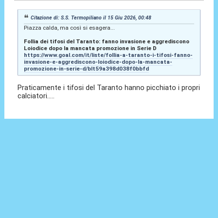
Citazione di: S.S. Termopiliano il 15 Giu 2026, 00:48
Piazza calda, ma così si esagera...
Follia dei tifosi del Taranto: fanno invasione e aggrediscono
Loiodice dopo la mancata promozione in Serie D
https://www.goal.com/it/liste/follia-a-taranto-i-tifosi-fanno-
invasione-e-aggrediscono-loiodice-dopo-la-mancata-
promozione-in-serie-d/blt59a398d038f0bbfd
Praticamente i tifosi del Taranto hanno picchiato i propri
calciatori.....