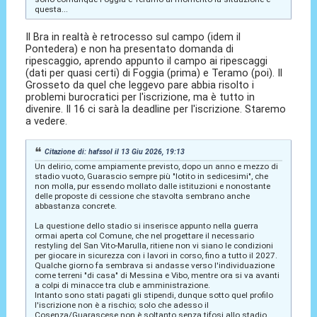
questa...
Il Bra in realtà è retrocesso sul campo (idem il
Pontedera) e non ha presentato domanda di
ripescaggio, aprendo appunto il campo ai ripescaggi
(dati per quasi certi) di Foggia (prima) e Teramo (poi). Il
Grosseto da quel che leggevo pare abbia risolto i
problemi burocratici per l'iscrizione, ma è tutto in
divenire. Il 16 ci sarà la deadline per l'iscrizione. Staremo
a vedere.
Citazione di: hafssol il 13 Giu 2026, 19:13
Un delirio, come ampiamente previsto, dopo un anno e mezzo di
stadio vuoto, Guarascio sempre più "lotito in sedicesimi", che
non molla, pur essendo mollato dalle istituzioni e nonostante
delle proposte di cessione che stavolta sembrano anche
abbastanza concrete.
La questione dello stadio si inserisce appunto nella guerra
ormai aperta col Comune, che nel progettare il necessario
restyling del San Vito-Marulla, ritiene non vi siano le condizioni
per giocare in sicurezza con i lavori in corso, fino a tutto il 2027.
Qualche giorno fa sembrava si andasse verso l'individuazione
come terreni "di casa" di Messina e Vibo, mentre ora si va avanti
a colpi di minacce tra club e amministrazione.
Intanto sono stati pagati gli stipendi, dunque sotto quel profilo
l'iscrizione non è a rischio; solo che adesso il
Cosenza/Guarascese non è soltanto senza tifosi allo stadio,