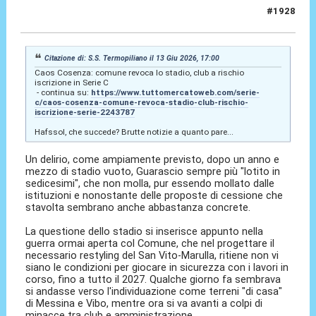
#1928
13 Giu 2026, 19:13
Citazione di: S.S. Termopiliano il 13 Giu 2026, 17:00
Caos Cosenza: comune revoca lo stadio, club a rischio
iscrizione in Serie C
- continua su:
https://www.tuttomercatoweb.com/serie-
c/caos-cosenza-comune-revoca-stadio-club-rischio-
iscrizione-serie-2243787
Hafssol, che succede? Brutte notizie a quanto pare...
Un delirio, come ampiamente previsto, dopo un anno e
mezzo di stadio vuoto, Guarascio sempre più "lotito in
sedicesimi", che non molla, pur essendo mollato dalle
istituzioni e nonostante delle proposte di cessione che
stavolta sembrano anche abbastanza concrete.
La questione dello stadio si inserisce appunto nella
guerra ormai aperta col Comune, che nel progettare il
necessario restyling del San Vito-Marulla, ritiene non vi
siano le condizioni per giocare in sicurezza con i lavori in
corso, fino a tutto il 2027. Qualche giorno fa sembrava
si andasse verso l'individuazione come terreni "di casa"
di Messina e Vibo, mentre ora si va avanti a colpi di
minacce tra club e amministrazione.