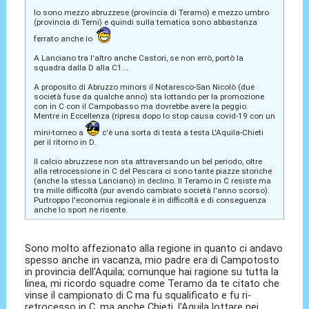
Io sono mezzo abruzzese (provincia di Teramo) e mezzo umbro
(provincia di Terni) e quindi sulla tematica sono abbastanza
ferrato anche io
A Lanciano tra l'altro anche Castori, se non errò, portò la
squadra dalla D alla C1...
A proposito di Abruzzo minors il Notaresco-San Nicolò (due
società fuse da qualche anno) sta lottando per la promozione
con in C con il Campobasso ma dovrebbe avere la peggio.
Mentre in Eccellenza (ripresa dopo lo stop causa covid-19 con un
mini-torneo a
c'è una sorta di testa a testa L'Aquila-Chieti
per il ritorno in D.
Il calcio abruzzese non sta attraversando un bel periodo, oltre
alla retrocessione in C del Pescara ci sono tante piazze storiche
(anche la stessa Lanciano) in declino. Il Teramo in C resiste ma
tra mille difficoltà (pur avendo cambiato società l'anno scorso).
Purtroppo l'economia regionale è in difficoltà e di conseguenza
anche lo sport ne risente.
Sono molto affezionato alla regione in quanto ci andavo
spesso anche in vacanza, mio padre era di Campotosto
in provincia dell'Aquila; comunque hai ragione su tutta la
linea, mi ricordo squadre come Teramo da te citato che
vinse il campionato di C ma fu squalificato e fu ri-
retrocesso in C, ma anche Chieti, l'Aquila lottare nei