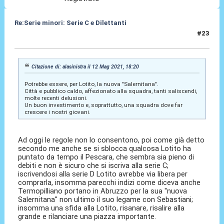
Re:Serie minori: Serie C e Dilettanti
#23
12 Mag 2021, 18:53
Citazione di: alasinistra il 12 Mag 2021, 18:20
Potrebbe essere, per Lotito, la nuova "Salernitana".
Città e pubblico caldo, affezionato alla squadra, tanti saliscendi,
molte recenti delusioni.
Un buon investimento e, soprattutto, una squadra dove far
crescere i nostri giovani.
Ad oggi le regole non lo consentono, poi come già detto
secondo me anche se si sblocca qualcosa Lotito ha
puntato da tempo il Pescara, che sembra sia pieno di
debiti e non è sicuro che si iscriva alla serie C;
iscrivendosi alla serie D Lotito avrebbe via libera per
comprarla, insomma parecchi indizi come diceva anche
Termopilliano portano in Abruzzo per la sua ''nuova
Salernitana'' non ultimo il suo legame con Sebastiani;
insomma una sfida alla Lotito, risanare, risalire alla
grande e rilanciare una piazza importante.