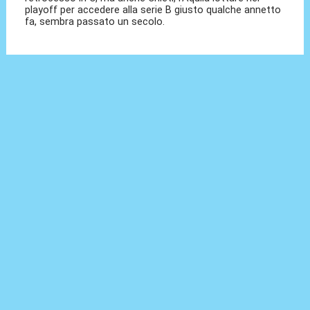
playoff per accedere alla serie B giusto qualche annetto
fa, sembra passato un secolo.