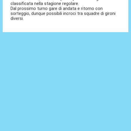
classificata nella stagione regolare.
Dal prossimo turno gare di andata e ritorno con
sorteggio, dunque possibili incroci tra squadre di gironi
diversi.