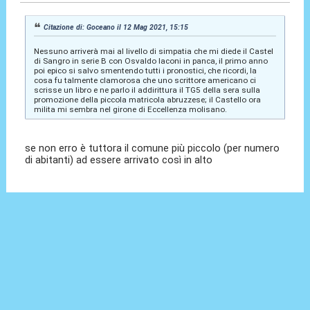
Citazione di: Goceano il 12 Mag 2021, 15:15
Nessuno arriverà mai al livello di simpatia che mi diede il Castel
di Sangro in serie B con Osvaldo Iaconi in panca, il primo anno
poi epico si salvo smentendo tutti i pronostici, che ricordi, la
cosa fu talmente clamorosa che uno scrittore americano ci
scrisse un libro e ne parlo il addirittura il TG5 della sera sulla
promozione della piccola matricola abruzzese; il Castello ora
milita mi sembra nel girone di Eccellenza molisano.
se non erro è tuttora il comune più piccolo (per numero
di abitanti) ad essere arrivato così in alto