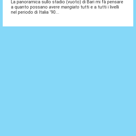
La panoramica sullo stadio (vuoto) di Bari mi fà pensare
a quanto possano
avere mangiato
tutti e a tutti i livelli
nel periodo di Italia '90....