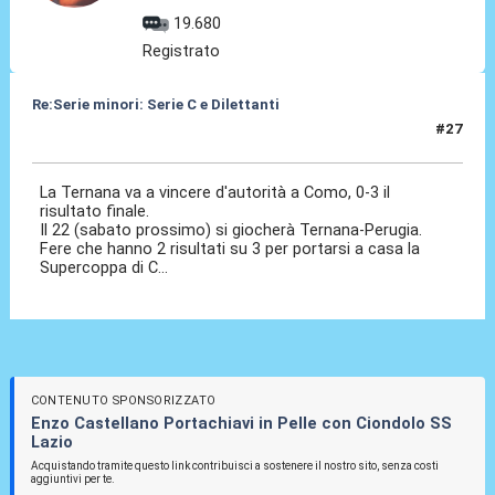
19.680
Registrato
Re:Serie minori: Serie C e Dilettanti
#27
15 Mag 2021, 20:20
La Ternana va a vincere d'autorità a Como, 0-3 il
risultato finale.
Il 22 (sabato prossimo) si giocherà Ternana-Perugia.
Fere che hanno 2 risultati su 3 per portarsi a casa la
Supercoppa di C...
CONTENUTO SPONSORIZZATO
Enzo Castellano Portachiavi in Pelle con Ciondolo SS
Lazio
Acquistando tramite questo link contribuisci a sostenere il nostro sito, senza costi
aggiuntivi per te.