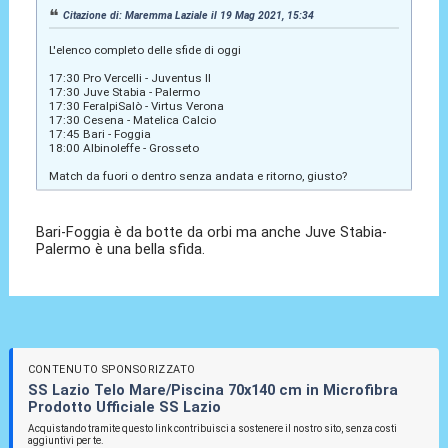
Citazione di: Maremma Laziale il 19 Mag 2021, 15:34
L'elenco completo delle sfide di oggi
17:30 Pro Vercelli - Juventus II
17:30 Juve Stabia - Palermo
17:30 FeralpiSalò - Virtus Verona
17:30 Cesena - Matelica Calcio
17:45 Bari - Foggia
18:00 Albinoleffe - Grosseto
Match da fuori o dentro senza andata e ritorno, giusto?
Bari-Foggia è da botte da orbi ma anche Juve Stabia-
Palermo è una bella sfida.
CONTENUTO SPONSORIZZATO
SS Lazio Telo Mare/Piscina 70x140 cm in Microfibra
Prodotto Ufficiale SS Lazio
Acquistando tramite questo link contribuisci a sostenere il nostro sito, senza costi
aggiuntivi per te.