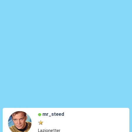
mr_steed
Lazionetter