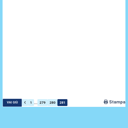
Stampa
...
1
279
280
281
VAI GIÙ