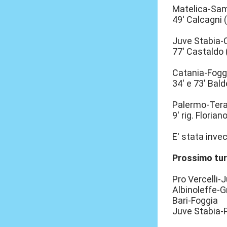
Matelica-Sa
49' Calcagni (
Juve Stabia-
77' Castaldo 
Catania-Fogg
34' e 73' Bald
Palermo-Ter
9' rig. Florian
E' stata inve
Prossimo tu
Pro Vercelli-
Albinoleffe-
Bari-Foggia
Juve Stabia-