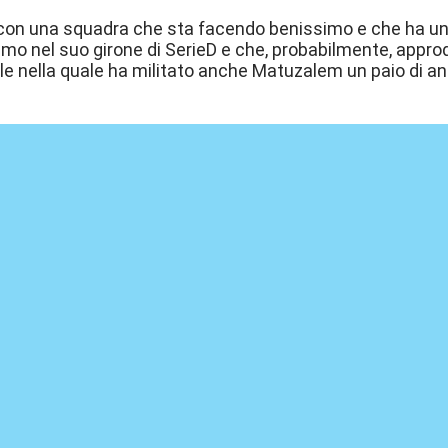
con una squadra che sta facendo benissimo e che ha un p
imo nel suo girone di SerieD e che, probabilmente, appro
le nella quale ha militato anche Matuzalem un paio di ann