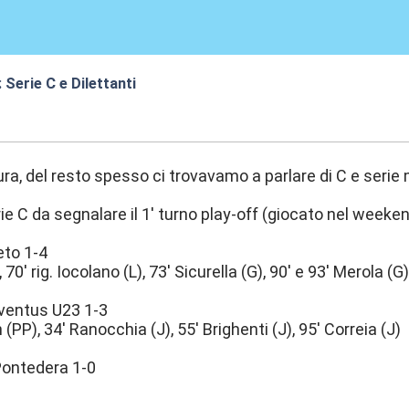
 Serie C e Dilettanti
0:39
ra, del resto spesso ci trovavamo a parlare di C e serie 
erie C da segnalare il 1' turno play-off (giocato nel weeken
to 1-4
 70' rig. Iocolano (L), 73' Sicurella (G), 90' e 93' Merola (G
uventus U23 1-3
 (PP), 34' Ranocchia (J), 55' Brighenti (J), 95' Correia (J)
Pontedera 1-0