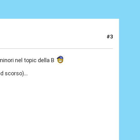
#3
minori nel topic della B
d scorso)...
)