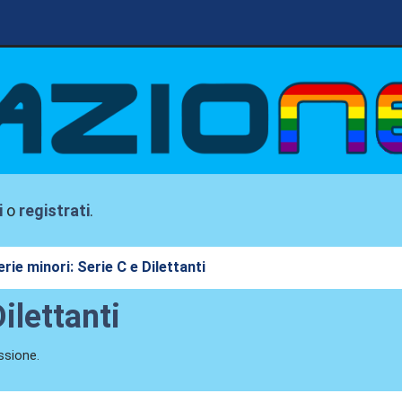
i
o
registrati
.
erie minori: Serie C e Dilettanti
ilettanti
ssione.