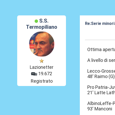
S.S.
Re:Serie minori:
Termopiliano
11 Mag 2021, 2
Ottima apertu
A livello di s
Lazionetter
Lecco-Grosse
19.672
48' Raimo (G),
Registrato
Pro Patria-J
21' Latte Lath
AlbinoLeffe-
93' Manconi