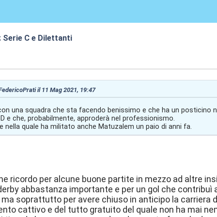
 Serie C e Dilettanti
0:28
 FedericoPrati il 11 Mag 2021, 19:47
con una squadra che sta facendo benissimo e che ha un posticino ne
ieD e che, probabilmente, approderà nel professionismo.
e nella quale ha militato anche Matuzalem un paio di anni fa.
 ricordo per alcune buone partite in mezzo ad altre insign
 derby abbastanza importante e per un gol che contribuì 
 ma soprattutto per avere chiuso in anticipo la carriera di
ento cattivo e del tutto gratuito del quale non ha mai