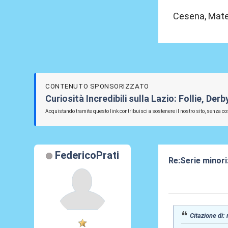
Cesena, Matel
CONTENUTO SPONSORIZZATO
Curiosità Incredibili sulla Lazio: Follie, De
Acquistando tramite questo link contribuisci a sostenere il nostro sito, senza cos
FedericoPrati
Re:Serie minori:
11 Mag 2021, 2
Citazione di: