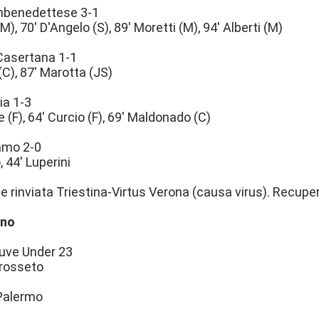
mbenedettese 3-1
M), 70' D'Angelo (S), 89' Moretti (M), 94' Alberti (M)
Casertana 1-1
(C), 87' Marotta (JS)
ia 1-3
e (F), 64' Curcio (F), 69' Maldonado (C)
amo 2-0
o, 44' Luperini
ce rinviata Triestina-Virtus Verona (causa virus). Recupe
rno
Juve Under 23
Grosseto
Palermo