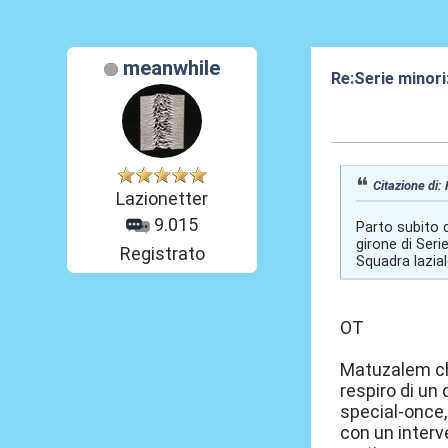
meanwhile
Re:Serie minori:
11 Mag 2021, 2
Citazione di:
Lazionetter
9.015
Parto subito 
girone di Ser
Registrato
Squadra lazial
OT
Matuzalem che
respiro di un
special-once,
con un interv