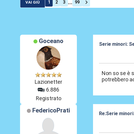
...
1
2
3
99
VAI GIÙ
Goceano
Serie minori: Se
11 Mag 2021, 1
Non so se è st
potrebbero a
Lazionetter
6.886
Registrato
FedericoPrati
Re:Serie minori:
11 Mag 2021, 1