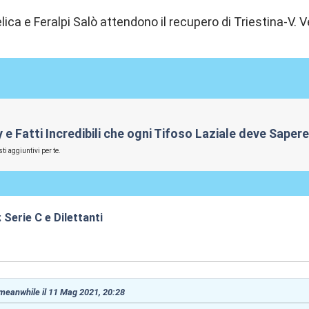
ica e Feralpi Salò attendono il recupero di Triestina-V. V
rby e Fatti Incredibili che ogni Tifoso Laziale deve Sape
ti aggiuntivi per te.
 Serie C e Dilettanti
0:46
 meanwhile il 11 Mag 2021, 20:28