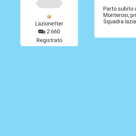
Parto subito 
Monterosi, pr
Squadra lazia
Lazionetter
2.660
Registrato