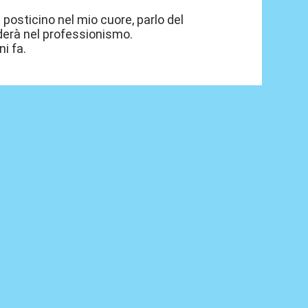
osticino nel mio cuore, parlo del
derà nel professionismo.
i fa.