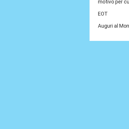
motivo per c
EOT
Auguri al Mon