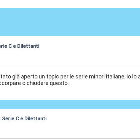
rie C e Dilettanti
9:35
ato già aperto un topic per le serie minori italiane, io lo
ccorpare o chiudere questo.
 Serie C e Dilettanti
9:47