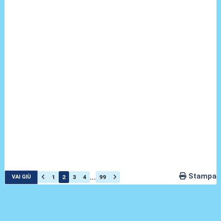
Stampa
...
1
2
3
4
99
VAI GIÙ