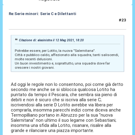
Re:Serie minori: Serie C e Dilettanti
#23
12 Mag 2021, 18:53
Citazione di: alasinistra il 12 Mag 2021, 18:20
Potrebbe essere, per Lotito, la nuova "Salernitana".
Città e pubblico caldo, affezionato alla squadra, tanti saliscendi,
molte recenti delusioni.
Un buon investimento e, soprattutto, una squadra dove far
crescere i nostri giovani.
Ad oggi le regole non lo consentono, poi come già detto
secondo me anche se si sblocca qualcosa Lotito ha
puntato da tempo il Pescara, che sembra sia pieno di
debiti e non è sicuro che si iscriva alla serie C;
iscrivendosi alla serie D Lotito avrebbe via libera per
comprarla, insomma parecchi indizi come diceva anche
Termopilliano portano in Abruzzo per la sua ''nuova
Salernitana'' non ultimo il suo legame con Sebastiani;
insomma una sfida alla Lotito, risanare, risalire alla
grande e rilanciare una piazza importante.