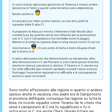
Io sono mezzo abruzzese (provincia di Teramo) e mezzo umbro
(provincia di Terni) e quindi sulla tematica sono abbastanza
ferrato anche io
A Lanciano tra l'altro anche Castori, se non errò, portò la
squadra dalla D alla C1...
A proposito di Abruzzo minors il Notaresco-San Nicolò (due
società fuse da qualche anno) sta lottando per la promozione
con in C con il Campobasso ma dovrebbe avere la peggio.
Mentre in Eccellenza (ripresa dopo lo stop causa covid-19 con un
mini-torneo a
c'è una sorta di testa a testa L'Aquila-Chieti
per il ritorno in D.
Il calcio abruzzese non sta attraversando un bel periodo, oltre
alla retrocessione in C del Pescara ci sono tante piazze storiche
(anche la stessa Lanciano) in declino. Il Teramo in C resiste ma
tra mille difficoltà (pur avendo cambiato società l'anno scorso).
Purtroppo l'economia regionale è in difficoltà e di conseguenza
anche lo sport ne risente.
Sono molto affezionato alla regione in quanto ci andavo
spesso anche in vacanza, mio padre era di Campotosto
in provincia dell'Aquila; comunque hai ragione su tutta la
linea, mi ricordo squadre come Teramo da te citato che
vinse il campionato di C ma fu squalificato e fu ri-
retrocesso in C, ma anche Chieti, l'Aquila lottare nei