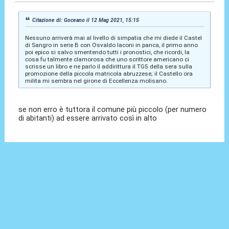
Citazione di: Goceano il 12 Mag 2021, 15:15
Nessuno arriverà mai al livello di simpatia che mi diede il Castel
di Sangro in serie B con Osvaldo Iaconi in panca, il primo anno
poi epico si salvo smentendo tutti i pronostici, che ricordi, la
cosa fu talmente clamorosa che uno scrittore americano ci
scrisse un libro e ne parlo il addirittura il TG5 della sera sulla
promozione della piccola matricola abruzzese; il Castello ora
milita mi sembra nel girone di Eccellenza molisano.
se non erro è tuttora il comune più piccolo (per numero
di abitanti) ad essere arrivato così in alto