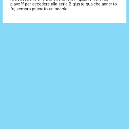
playoff per accedere alla serie B giusto qualche annetto
fa, sembra passato un secolo.