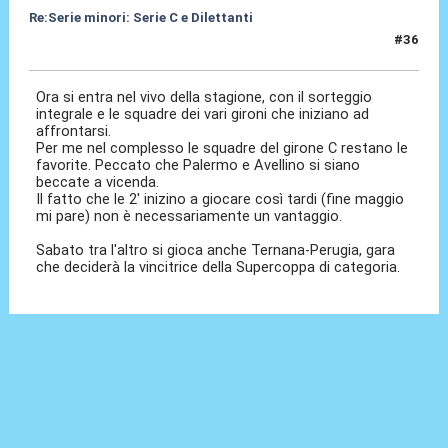
Re:Serie minori: Serie C e Dilettanti
#36
20 Mag 2021, 13:56
Ora si entra nel vivo della stagione, con il sorteggio
integrale e le squadre dei vari gironi che iniziano ad
affrontarsi.
Per me nel complesso le squadre del girone C restano le
favorite. Peccato che Palermo e Avellino si siano
beccate a vicenda.
Il fatto che le 2' inizino a giocare così tardi (fine maggio
mi pare) non è necessariamente un vantaggio.
Sabato tra l'altro si gioca anche Ternana-Perugia, gara
che deciderà la vincitrice della Supercoppa di categoria.