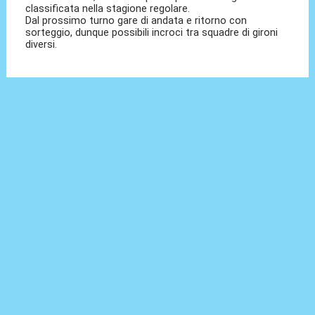
classificata nella stagione regolare.
Dal prossimo turno gare di andata e ritorno con
sorteggio, dunque possibili incroci tra squadre di gironi
diversi.