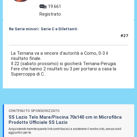
19.661
Registrato
Re:Serie minori: Serie C e Dilettanti
#27
15 Mag 2021, 20:20
La Ternana va a vincere d'autorità a Como, 0-3 il
risultato finale.
Il 22 (sabato prossimo) si giocherà Ternana-Perugia.
Fere che hanno 2 risultati su 3 per portarsi a casa la
Supercoppa di C...
CONTENUTO SPONSORIZZATO
SS Lazio Telo Mare/Piscina 70x140 cm in Microfibra
Prodotto Ufficiale SS Lazio
Acquistando tramite questo link contribuisci a sostenere il nostro sito, senza costi
aggiuntivi per te.