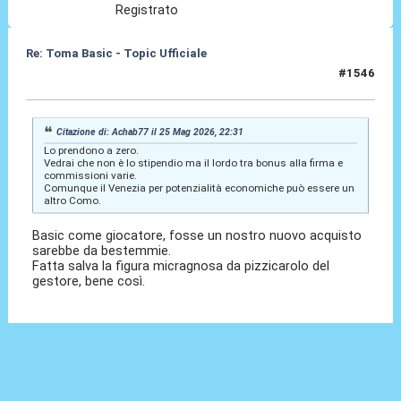
Registrato
Re: Toma Basic - Topic Ufficiale
#1546
25 Mag 2026, 22:58
Citazione di: Achab77 il 25 Mag 2026, 22:31
Lo prendono a zero.
Vedrai che non è lo stipendio ma il lordo tra bonus alla firma e
commissioni varie.
Comunque il Venezia per potenzialità economiche può essere un
altro Como.
Basic come giocatore, fosse un nostro nuovo acquisto
sarebbe da bestemmie.
Fatta salva la figura micragnosa da pizzicarolo del
gestore, bene così.