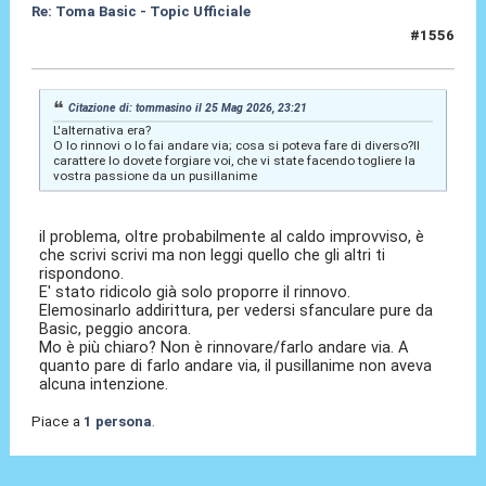
Re: Toma Basic - Topic Ufficiale
#1556
25 Mag 2026, 23:23
Citazione di: tommasino il 25 Mag 2026, 23:21
L'alternativa era?
O lo rinnovi o lo fai andare via; cosa si poteva fare di diverso?Il
carattere lo dovete forgiare voi, che vi state facendo togliere la
vostra passione da un pusillanime
il problema, oltre probabilmente al caldo improvviso, è
che scrivi scrivi ma non leggi quello che gli altri ti
rispondono.
E' stato ridicolo già solo proporre il rinnovo.
Elemosinarlo addirittura, per vedersi sfanculare pure da
Basic, peggio ancora.
Mo è più chiaro? Non è rinnovare/farlo andare via. A
quanto pare di farlo andare via, il pusillanime non aveva
alcuna intenzione.
Piace a
1 persona
.