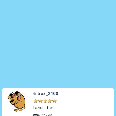
trax_2400
Lazionetter
22.393