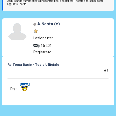
Acquistando tramite questo link contribuisci a sostenere il nostro sito, senza costi
aggiuntivi per te.
A.Nesta (c)
Lazionetter
15.201
Registrato
Re:Toma Basic - Topic Ufficiale
#8
24 Ago 2021, 23:15
Daje