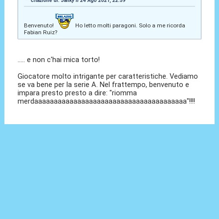
Citazione di: Janky il 24 Ago 2021, 22:59
Benvenuto!
Ho letto molti paragoni. Solo a me ricorda
Fabian Ruiz?
..... e non c'hai mica torto!
Giocatore molto intrigante per caratteristiche. Vediamo
se va bene per la serie A. Nel frattempo, benvenuto e
impara presto presto a dire: "riomma
merdaaaaaaaaaaaaaaaaaaaaaaaaaaaaaaaaaaaaaaa"!!!!