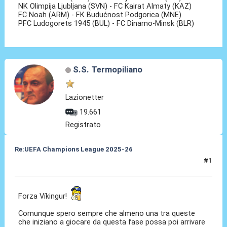
NK Olimpija Ljubljana (SVN) - FC Kairat Almaty (KAZ)
FC Noah (ARM) - FK Budućnost Podgorica (MNE)
PFC Ludogorets 1945 (BUL) - FC Dinamo-Minsk (BLR)
S.S. Termopiliano
Lazionetter
19.661
Registrato
Re:UEFA Champions League 2025-26
#1
20 Giu 2025, 21:32
Forza Víkingur!
Comunque spero sempre che almeno una tra queste
che iniziano a giocare da questa fase possa poi arrivare