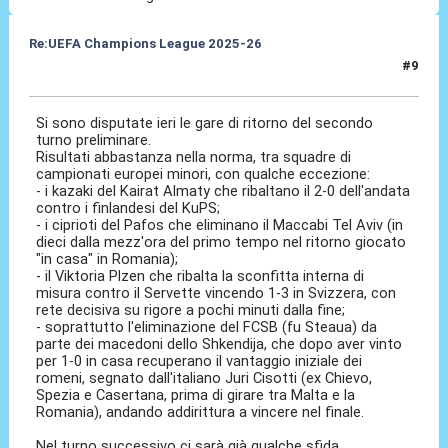
Re:UEFA Champions League 2025-26
#9
31 Lug 2025, 09:52
Si sono disputate ieri le gare di ritorno del secondo
turno preliminare.
Risultati abbastanza nella norma, tra squadre di
campionati europei minori, con qualche eccezione:
- i kazaki del Kairat Almaty che ribaltano il 2-0 dell'andata
contro i finlandesi del KuPS;
- i ciprioti del Pafos che eliminano il Maccabi Tel Aviv (in
dieci dalla mezz'ora del primo tempo nel ritorno giocato
"in casa" in Romania);
- il Viktoria Plzen che ribalta la sconfitta interna di
misura contro il Servette vincendo 1-3 in Svizzera, con
rete decisiva su rigore a pochi minuti dalla fine;
- soprattutto l'eliminazione del FCSB (fu Steaua) da
parte dei macedoni dello Shkendija, che dopo aver vinto
per 1-0 in casa recuperano il vantaggio iniziale dei
romeni, segnato dall'italiano Juri Cisotti (ex Chievo,
Spezia e Casertana, prima di girare tra Malta e la
Romania), andando addirittura a vincere nel finale.
Nel turno successivo ci sarà già qualche sfida