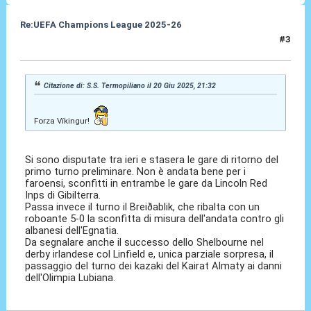
Re:UEFA Champions League 2025-26
#3
16 Lug 2025, 23:33
Citazione di: S.S. Termopiliano il 20 Giu 2025, 21:32
Forza Víkingur!
Si sono disputate tra ieri e stasera le gare di ritorno del
primo turno preliminare. Non è andata bene per i
faroensi, sconfitti in entrambe le gare da Lincoln Red
Inps di Gibilterra.
Passa invece il turno il Breiðablik, che ribalta con un
roboante 5-0 la sconfitta di misura dell'andata contro gli
albanesi dell'Egnatia.
Da segnalare anche il successo dello Shelbourne nel
derby irlandese col Linfield e, unica parziale sorpresa, il
passaggio del turno dei kazaki del Kairat Almaty ai danni
dell'Olimpia Lubiana.