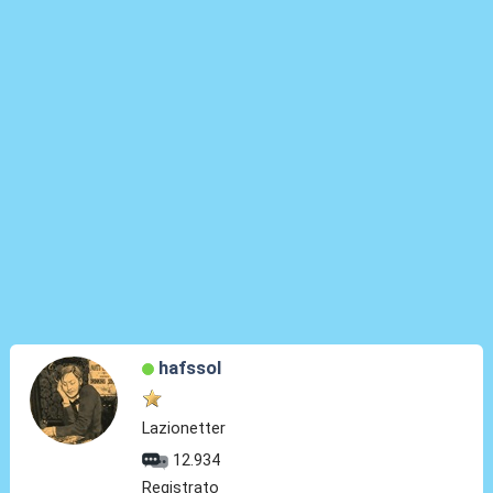
hafssol
Lazionetter
12.934
Registrato