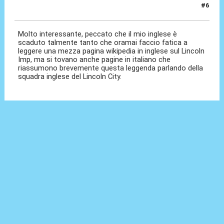
#6
17 Lug 2025, 19:36
Molto interessante, peccato che il mio inglese è
scaduto talmente tanto che oramai faccio fatica a
leggere una mezza pagina wikipedia in inglese sul Lincoln
Imp, ma si tovano anche pagine in italiano che
riassumono brevemente questa leggenda parlando della
squadra inglese del Lincoln City.