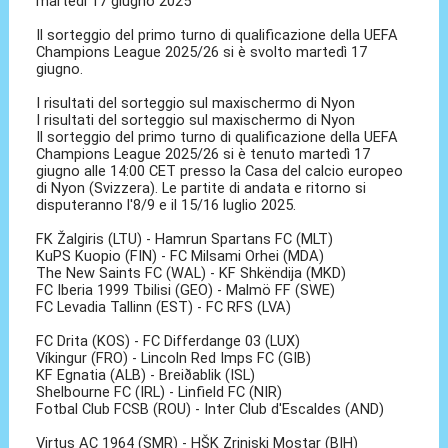
martedì 17 giugno 2025
Il sorteggio del primo turno di qualificazione della UEFA
Champions League 2025/26 si è svolto martedì 17
giugno.
I risultati del sorteggio sul maxischermo di Nyon
I risultati del sorteggio sul maxischermo di Nyon
Il sorteggio del primo turno di qualificazione della UEFA
Champions League 2025/26 si è tenuto martedì 17
giugno alle 14:00 CET presso la Casa del calcio europeo
di Nyon (Svizzera). Le partite di andata e ritorno si
disputeranno l'8/9 e il 15/16 luglio 2025.
FK Žalgiris (LTU) - Hamrun Spartans FC (MLT)
KuPS Kuopio (FIN) - FC Milsami Orhei (MDA)
The New Saints FC (WAL) - KF Shkëndija (MKD)
FC Iberia 1999 Tbilisi (GEO) - Malmö FF (SWE)
FC Levadia Tallinn (EST) - FC RFS (LVA)
FC Drita (KOS) - FC Differdange 03 (LUX)
Víkingur (FRO) - Lincoln Red Imps FC (GIB)
KF Egnatia (ALB) - Breiðablik (ISL)
Shelbourne FC (IRL) - Linfield FC (NIR)
Fotbal Club FCSB (ROU) - Inter Club d'Escaldes (AND)
Virtus AC 1964 (SMR) - HŠK Zrinjski Mostar (BIH)