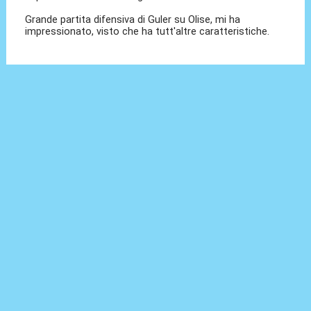
Grande partita difensiva di Guler su Olise, mi ha
impressionato, visto che ha tutt'altre caratteristiche.