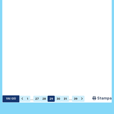
Stampa
...
...
1
27
28
29
30
31
39
VAI GIÙ