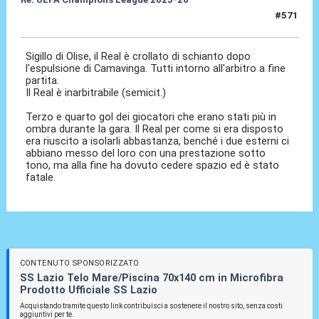
#571
15 Apr 2026, 22:57
Sigillo di Olise, il Real è crollato di schianto dopo
l'espulsione di Camavinga. Tutti intorno all'arbitro a fine
partita.
Il Real è inarbitrabile (semicit.)
Terzo e quarto gol dei giocatori che erano stati più in
ombra durante la gara. Il Real per come si era disposto
era riuscito a isolarli abbastanza, benché i due esterni ci
abbiano messo del loro con una prestazione sotto
tono, ma alla fine ha dovuto cedere spazio ed è stato
fatale.
CONTENUTO SPONSORIZZATO
SS Lazio Telo Mare/Piscina 70x140 cm in Microfibra
Prodotto Ufficiale SS Lazio
Acquistando tramite questo link contribuisci a sostenere il nostro sito, senza costi
aggiuntivi per te.