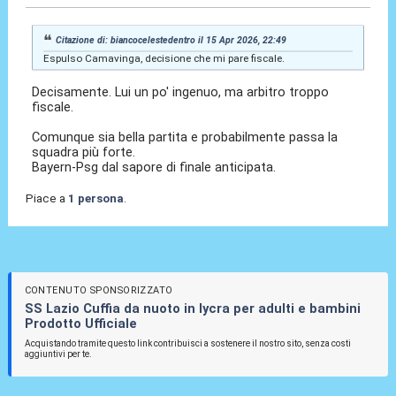
Citazione di: biancocelestedentro il 15 Apr 2026, 22:49
Espulso Camavinga, decisione che mi pare fiscale.
Decisamente. Lui un po' ingenuo, ma arbitro troppo
fiscale.
Comunque sia bella partita e probabilmente passa la
squadra più forte.
Bayern-Psg dal sapore di finale anticipata.
Piace a
1 persona
.
CONTENUTO SPONSORIZZATO
SS Lazio Cuffia da nuoto in lycra per adulti e bambini
Prodotto Ufficiale
Acquistando tramite questo link contribuisci a sostenere il nostro sito, senza costi
aggiuntivi per te.