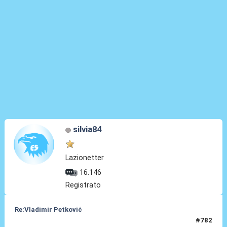
silvia84
Lazionetter
16.146
Registrato
Re:Vladimir Petković
#782
02 Giu 2012, 16:01