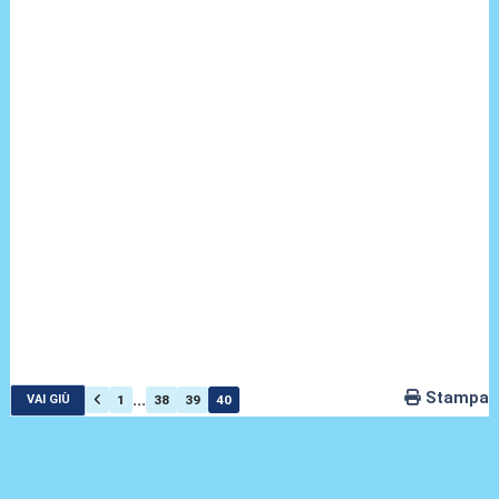
Stampa
...
1
38
39
40
VAI GIÙ