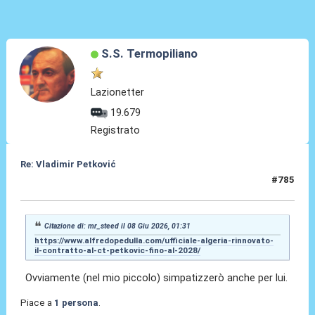
S.S. Termopiliano
Lazionetter
19.679
Registrato
Re: Vladimir Petković
#785
08 Giu 2026, 22:37
Citazione di: mr_steed il 08 Giu 2026, 01:31
https://www.alfredopedulla.com/ufficiale-algeria-rinnovato-
il-contratto-al-ct-petkovic-fino-al-2028/
Ovviamente (nel mio piccolo) simpatizzerò anche per lui.
Piace a
1 persona
.