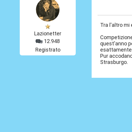
21 Mar 2026, 07
Tra l'altro mi
Lazionetter
Competizione,
12.948
quest'anno po
Registrato
esattamente 
Pur accodandom
Strasburgo.