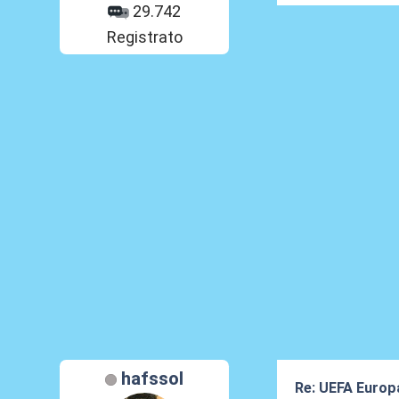
29.742
Registrato
hafssol
Re: UEFA Europ