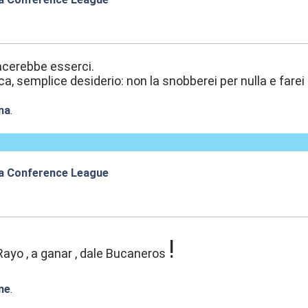
:37
acerebbe esserci.
, semplice desiderio: non la snobberei per nulla e farei d
na
.
a Conference League
:38
!
ayo , a ganar , dale Bucaneros
ne
.