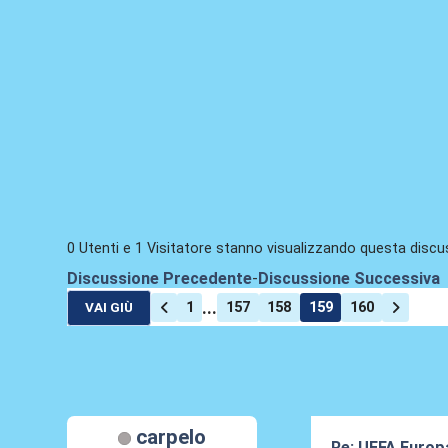
0 Utenti e 1 Visitatore stanno visualizzando questa discu
Discussione Precedente
-
Discussione Successiva
...
1
157
158
159
160
VAI GIÙ
carpelo
Re: UEFA Europ