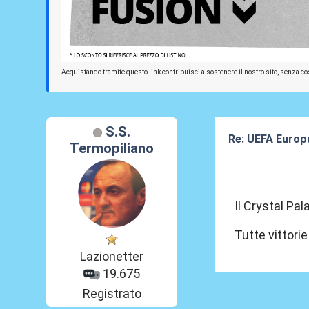
Acquistando tramite questo link contribuisci a sostenere il nostro sito, senza cos
S.S.
Re: UEFA Europ
Termopiliano
09 Apr 2026, 23
Il Crystal Pal
Tutte vittori
Lazionetter
19.675
Registrato