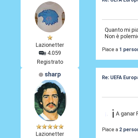
20 Mar 2026, 10
Quanto mi pi
Non è polemica
Lazionetter
Piace a
1 perso
4.059
Registrato
sharp
Re: UEFA Europ
21 Mar 2026, 00
¡
A ganar R
¡
,
Piace a
2 perso
Lazionetter