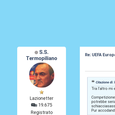
S.S.
Re: UEFA Europ
Termopiliano
21 Mar 2026, 23
Citazione di:
Tra l'altro mi
Competizione,
Lazionetter
potrebbe seri
19.675
schiacciasass
Pur accodandom
Registrato