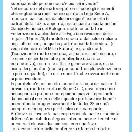
scomparendo perché non c'è più chi investe".
Nel discorso del senatore-patron ci sono gli elementi
che negli scorsi mesi hanno spinto la Lega Serie A,
mossa in particolare da alcuni dirigenti e società (il
patron della Lazio, appunto, ma a quanto risulta anche
Claudio Fenucci del Bologna, molto ascoltato in
Federazione), a chiedere alla Figc una revisione delle
regole. L'Under 23, il modello sposato dal calcio italiano
negli ultimi anni, fin qui ha portato risultati modesti (si
veda il disastro del Milan Futuro), e grandi costi
(l'iscrizione è molto onerosa, vicina al milione di euro, e
le spese di gestione alte per allestire una rosa
competitiva), mentre è difficile generare valore, sia sul
piano dei giocatori (non si possono fare plusvalenze con
la prima squadra), sia della società, che ovviamente non
si può rivendere.
In parallelo c'è poi un altro aspetto: la crisi del calcio di
provincia, molto sentita in Serie C e D, dove ogni anno
annaspano o proprio scompaiono piazze importanti.
Riducendo il numero delle squadre professionistiche e
aumentando progressivamente le Under 23 ci sarà
sempre meno spazio per il calcio dei campanili.
Autorizzare invece la partecipazione da parte di società
di Serie A in club di categorie inferiori permetterebbe di
prendere i classici due piccioni con una fava.
Lo stesso Lotito nella conferenza stampa ha fatto