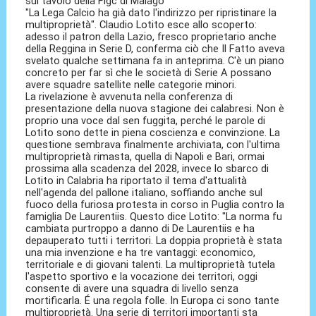
sul tavolo della Figc di Malagò
"La Lega Calcio ha già dato l'indirizzo per ripristinare la
multiproprietà". Claudio Lotito esce allo scoperto:
adesso il patron della Lazio, fresco proprietario anche
della Reggina in Serie D, conferma ciò che Il Fatto aveva
svelato qualche settimana fa in anteprima. C'è un piano
concreto per far sì che le società di Serie A possano
avere squadre satellite nelle categorie minori.
La rivelazione è avvenuta nella conferenza di
presentazione della nuova stagione dei calabresi. Non è
proprio una voce dal sen fuggita, perché le parole di
Lotito sono dette in piena coscienza e convinzione. La
questione sembrava finalmente archiviata, con l'ultima
multiproprietà rimasta, quella di Napoli e Bari, ormai
prossima alla scadenza del 2028, invece lo sbarco di
Lotito in Calabria ha riportato il tema d'attualità
nell'agenda del pallone italiano, soffiando anche sul
fuoco della furiosa protesta in corso in Puglia contro la
famiglia De Laurentiis. Questo dice Lotito: "La norma fu
cambiata purtroppo a danno di De Laurentiis e ha
depauperato tutti i territori. La doppia proprietà è stata
una mia invenzione e ha tre vantaggi: economico,
territoriale e di giovani talenti. La multiproprietà tutela
l'aspetto sportivo e la vocazione dei territori, oggi
consente di avere una squadra di livello senza
mortificarla. É una regola folle. In Europa ci sono tante
multiproprietà. Una serie di territori importanti sta