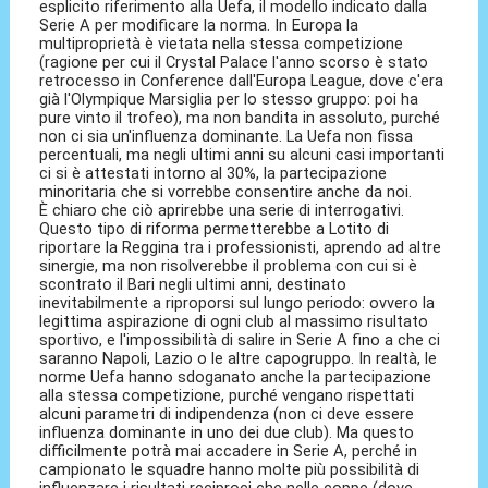
esplicito riferimento alla Uefa, il modello indicato dalla
Serie A per modificare la norma. In Europa la
multiproprietà è vietata nella stessa competizione
(ragione per cui il Crystal Palace l'anno scorso è stato
retrocesso in Conference dall'Europa League, dove c'era
già l'Olympique Marsiglia per lo stesso gruppo: poi ha
pure vinto il trofeo), ma non bandita in assoluto, purché
non ci sia un'influenza dominante. La Uefa non fissa
percentuali, ma negli ultimi anni su alcuni casi importanti
ci si è attestati intorno al 30%, la partecipazione
minoritaria che si vorrebbe consentire anche da noi.
È chiaro che ciò aprirebbe una serie di interrogativi.
Questo tipo di riforma permetterebbe a Lotito di
riportare la Reggina tra i professionisti, aprendo ad altre
sinergie, ma non risolverebbe il problema con cui si è
scontrato il Bari negli ultimi anni, destinato
inevitabilmente a riproporsi sul lungo periodo: ovvero la
legittima aspirazione di ogni club al massimo risultato
sportivo, e l'impossibilità di salire in Serie A fino a che ci
saranno Napoli, Lazio o le altre capogruppo. In realtà, le
norme Uefa hanno sdoganato anche la partecipazione
alla stessa competizione, purché vengano rispettati
alcuni parametri di indipendenza (non ci deve essere
influenza dominante in uno dei due club). Ma questo
difficilmente potrà mai accadere in Serie A, perché in
campionato le squadre hanno molte più possibilità di
influenzare i risultati reciproci che nelle coppe (dove