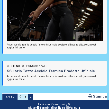
Acquistando tramite questo link contribuisci a sostenere il nostro sito, senza costi
aggiuntivi per te.
CONTENUTO SPONSORIZZATO
SS Lazio Tazza Acciaio Termica Prodotto Ufficiale
Acquistando tramite questo link contribuisci a sostenere il nostro sito, senza costi
aggiuntivi per te.
Stampa
1
2
VAI SU
Lazio.net Community ©
Aiuto
Termini di utilizzo
Vai su ▲