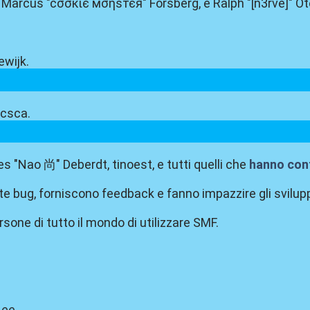
in, Marcus "cσσкιє мσηѕтєя" Forsberg, e Ralph "[n3rve]" O
ewijk.
icsca.
es "Nao 尚" Deberdt, tinoest, e tutti quelli che
hanno cont
te bug, forniscono feedback e fanno impazzire gli svilupp
rsone di tutto il mondo di utilizzare SMF.
Lee.