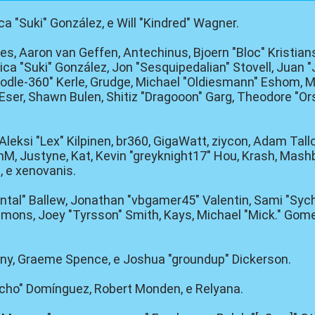
sica "Suki" González, e Will "Kindred" Wagner.
yes, Aaron van Geffen, Antechinus, Bjoern "Bloc" Kristian
ca "Suki" González, Jon "Sesquipedalian" Stovell, Juan 
le-360" Kerle, Grudge, Michael "Oldiesmann" Eshom, Mic
Eser, Shawn Bulen, Shitiz "Dragooon" Garg, Theodore "Ors
 Aleksi "Lex" Kilpinen, br360, GigaWatt, ziycon, Adam Tal
, Justyne, Kat, Kevin "greyknight17" Hou, Krash, Mashby,
 e xenovanis.
tal" Ballew, Jonathan "vbgamer45" Valentin, Sami "Sych
ons, Joey "Tyrsson" Smith, Kays, Michael "Mick." Gomez
Chainy, Graeme Spence, e Joshua "groundup" Dickerson.
vcho" Domínguez, Robert Monden, e Relyana.