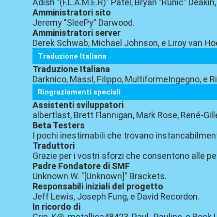
Adish "(F.L.A.M.E.R)" Patel, Bryan "Runic" Deak
Amministratori sito
Jeremy "SleePy" Darwood.
Amministratori server
Derek Schwab, Michael Johnson, e Liroy van Ho
Traduzione Italiana
Traduzione Italiana
Darknico, Massl, Filippo, MultiformeIngegno, e R
Ringraziamenti speciali
Assistenti sviluppatori
albertlast, Brett Flannigan, Mark Rose, René-Gill
Beta Testers
I pochi inestimabili che trovano instancabilmen
Traduttori
Grazie per i vostri sforzi che consentono alle pe
Padre Fondatore di SMF
Unknown W. "[Unknown]" Brackets.
Responsabili iniziali del progetto
Jeff Lewis, Joseph Fung, e David Recordon.
In ricordo di
Crip, K@, metallica48423, Paul_Pauline, e Rock 