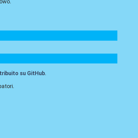
towo.
ribuito su GitHub
.
atori.