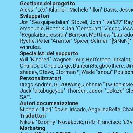
Gestione del progetto
Aleksi "Lex" Kilpinen, Michele "Illori" Davis, Jes
Sviluppatori
Jon "Sesquipedalian" Stovell, John "live627" Ra
emanuele, Hendrik Jan "Compuart" Visser, Jessi
"RegularExpression" Benson, Matthew "Labradood
Rydhé, Peter "Arantor" Spicer, Selman "[SiNaN]" 
winrules.
Specialisti del supporto
Will "Kindred" Wagner, Doug Heffernan, lurkalot,
ChalkCat, Chas Large, Duncan85, gbsothere, JimM
shadav, Steve, Storman™, Wade "sησω" Poulsen,
Personalizzatori
Diego Andrés, GL700Wing, Johnnie "TwitchisMen
Jack "akabugeyes" Thorsen, Jason "JBlaze" Clem
SA™.
Autori documentazione
Michele "Illori" Davis, Irisado, AngelinaBelle, 
Traduttori
Nikola "Dzonny" Novaković, m4z, Francisco "d3
Marketing