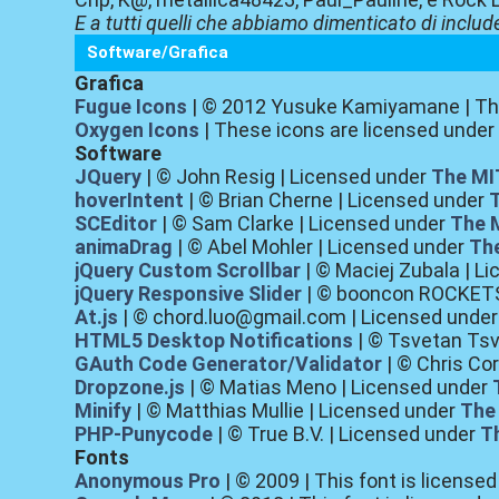
E a tutti quelli che abbiamo dimenticato di include
Software/Grafica
Grafica
Fugue Icons
| © 2012 Yusuke Kamiyamane | The
Oxygen Icons
| These icons are licensed unde
Software
JQuery
| © John Resig | Licensed under
The MI
hoverIntent
| © Brian Cherne | Licensed under
SCEditor
| © Sam Clarke | Licensed under
The 
animaDrag
| © Abel Mohler | Licensed under
The
jQuery Custom Scrollbar
| © Maciej Zubala | L
jQuery Responsive Slider
| © booncon ROCKETS
At.js
| © chord.luo@gmail.com | Licensed unde
HTML5 Desktop Notifications
| © Tsvetan Tsv
GAuth Code Generator/Validator
| © Chris Co
Dropzone.js
| © Matias Meno | Licensed under
Minify
| © Matthias Mullie | Licensed under
The
PHP-Punycode
| © True B.V. | Licensed under
T
Fonts
Anonymous Pro
| © 2009 | This font is license