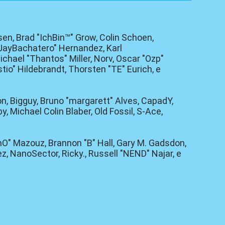
sen, Brad "IchBin™" Grow, Colin Schoen,
"JayBachatero" Hernandez, Karl
hael "Thantos" Miller, Norv, Oscar "Ozp"
tio" Hildebrandt, Thorsten "TE" Eurich, e
lon, Bigguy, Bruno "margarett" Alves, CapadY,
 Michael Colin Blaber, Old Fossil, S-Ace,
O" Mazouz, Brannon "B" Hall, Gary M. Gadsdon,
, NanoSector, Ricky., Russell "NEND" Najar, e