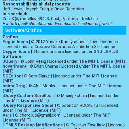
Responsabili iniziali del progetto
Jeff Lewis, Joseph Fung, e David Recordon.
In ricordo di
Crip, K@, metallica48423, Paul_Pauline, e Rock Lee.
E a tutti quelli che abbiamo dimenticato di includere, grazie!
Software/Grafica
Grafica
Fugue Icons
| © 2012 Yusuke Kamiyamane | These icons are
licensed under a Creative Commons Attribution 3.0 License
Oxygen Icons
| These icons are licensed under
GNU LGPLv3
Software
JQuery
| © John Resig | Licensed under
The MIT License (MIT)
hoverIntent
| © Brian Cherne | Licensed under
The MIT License
(MIT)
SCEditor
| © Sam Clarke | Licensed under
The MIT License
(MIT)
animaDrag
| © Abel Mohler | Licensed under
The MIT License
(MIT)
jQuery Custom Scrollbar
| © Maciej Zubala | Licensed under
The MIT License (MIT)
jQuery Responsive Slider
| © booncon ROCKETS | Licensed
under
The MIT License (MIT)
At.js
| © chord.luo@gmail.com | Licensed under
The MIT
License (MIT)
HTML5 Desktop Notifications
| © Tsvetan Tsvetkov | Licensed