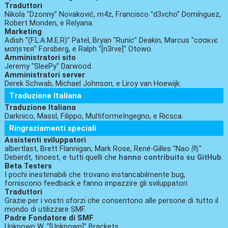
Traduttori
Nikola "Dzonny" Novaković, m4z, Francisco "d3vcho" Domínguez,
Robert Monden, e Relyana.
Marketing
Adish "(F.L.A.M.E.R)" Patel, Bryan "Runic" Deakin, Marcus "cσσкιє
мσηѕтєя" Forsberg, e Ralph "[n3rve]" Otowo.
Amministratori sito
Jeremy "SleePy" Darwood.
Amministratori server
Derek Schwab, Michael Johnson, e Liroy van Hoewijk.
Traduzione Italiana
Traduzione Italiana
Darknico, Massl, Filippo, MultiformeIngegno, e Ricsca.
Ringraziamenti speciali
Assistenti sviluppatori
albertlast, Brett Flannigan, Mark Rose, René-Gilles "Nao 尚"
Deberdt, tinoest, e tutti quelli che
hanno contribuito su GitHub
.
Beta Testers
I pochi inestimabili che trovano instancabilmente bug,
forniscono feedback e fanno impazzire gli sviluppatori.
Traduttori
Grazie per i vostri sforzi che consentono alle persone di tutto il
mondo di utilizzare SMF.
Padre Fondatore di SMF
Unknown W. "[Unknown]" Brackets.