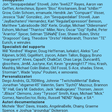
Sviluppatori
Jon "Sesquipedalian" Stovell, John "live627" Rayes, Aaron van
Geffen, Antechinus, Bjoern "Bloc" Kristiansen, Brad "IchBin™"
Grow, Colin Schoen, emanuele, Hendrik Jan "Compuart" Visser,
Jessica "Suki" González, Jon "Sesquipedalian" Stovell, Juan
"JayBachatero" Hernandez, Karl "RegularExpression" Benson,
Matthew "Labradoodle-360" Kerle, Grudge, Michael "Oldiesmann"
Eshom, Michael "Thantos" Miller, Norv, Oscar "Ozp" Rydhé, Peter
"Arantor" Spicer, Selman "[SiNaN]" Eser, Shawn Bulen, Shitiz
"Dragooon" Garg, Theodore "Orstio" Hildebrandt, Thorsten "TE"
Eurich, e winrules.
Specialisti del supporto
Will "Kindred" Wagner, Doug Heffernan, lurkalot, Aleksi "Lex"
Kilpinen, br360, GigaWatt, ziycon, Adam Tallon, Bigguy, Bruno
"margarett" Alves, CapadY, ChalkCat, Chas Large, Duncan85,
gbsothere, JimM, Justyne, Kat, Kevin "greyknight17" Hou, Krash,
Mashby, Michael Colin Blaber, Old Fossil, S-Ace, shadav, Steve,
Storman™, Wade "sησω" Poulsen, e xenovanis.
Personalizzatori
Diego Andrés, GL700Wing, Johnnie "TwitchisMental" Ballew,
Jonathan "vbgamer45" Valentin, Sami "SychO" Mazouz, Brannon
"B" Hall, Gary M. Gadsdon, Jack "akabugeyes" Thorsen, Jason
"JBlaze" Clemons, Joey "Tyrsson" Smith, Kays, Michael "Mick."
Gomez, NanoSector, Ricky., Russell "NEND" Najar, e SA™.
Autori documentazione
Michele "Illori" Davis, Irisado, AngelinaBelle, Chainy, Graeme
Spence, e Joshua "groundup" Dickerson.