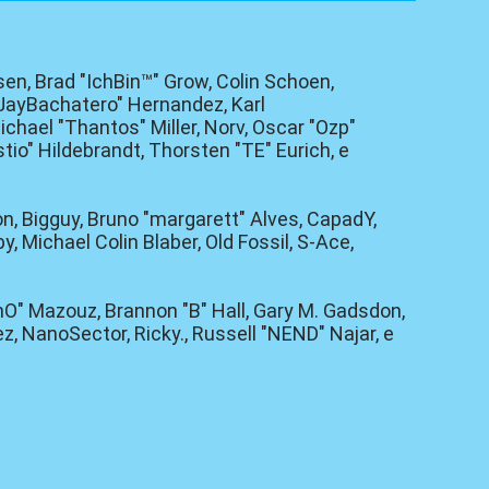
sen, Brad "IchBin™" Grow, Colin Schoen,
"JayBachatero" Hernandez, Karl
hael "Thantos" Miller, Norv, Oscar "Ozp"
tio" Hildebrandt, Thorsten "TE" Eurich, e
lon, Bigguy, Bruno "margarett" Alves, CapadY,
 Michael Colin Blaber, Old Fossil, S-Ace,
O" Mazouz, Brannon "B" Hall, Gary M. Gadsdon,
, NanoSector, Ricky., Russell "NEND" Najar, e