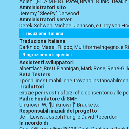
Adish "(F.L.A.M.E.R)" Patel, Bryan "Runic" Deak
Amministratori sito
Jeremy "SleePy" Darwood.
Amministratori server
Derek Schwab, Michael Johnson, e Liroy van Ho
Traduzione Italiana
Traduzione Italiana
Darknico, Massl, Filippo, MultiformeIngegno, e R
Ringraziamenti speciali
Assistenti sviluppatori
albertlast, Brett Flannigan, Mark Rose, René-Gill
Beta Testers
I pochi inestimabili che trovano instancabilmen
Traduttori
Grazie per i vostri sforzi che consentono alle pe
Padre Fondatore di SMF
Unknown W. "[Unknown]" Brackets.
Responsabili iniziali del progetto
Jeff Lewis, Joseph Fung, e David Recordon.
In ricordo di
Crip, K@, metallica48423, Paul_Pauline, e Rock 