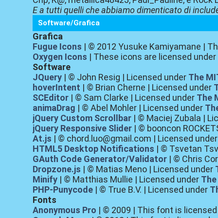
E a tutti quelli che abbiamo dimenticato di include
Software/Grafica
Grafica
Fugue Icons
| © 2012 Yusuke Kamiyamane | The
Oxygen Icons
| These icons are licensed unde
Software
JQuery
| © John Resig | Licensed under
The MI
hoverIntent
| © Brian Cherne | Licensed under
SCEditor
| © Sam Clarke | Licensed under
The 
animaDrag
| © Abel Mohler | Licensed under
The
jQuery Custom Scrollbar
| © Maciej Zubala | L
jQuery Responsive Slider
| © booncon ROCKETS
At.js
| © chord.luo@gmail.com | Licensed unde
HTML5 Desktop Notifications
| © Tsvetan Tsv
GAuth Code Generator/Validator
| © Chris Co
Dropzone.js
| © Matias Meno | Licensed under
Minify
| © Matthias Mullie | Licensed under
The
PHP-Punycode
| © True B.V. | Licensed under
T
Fonts
Anonymous Pro
| © 2009 | This font is license