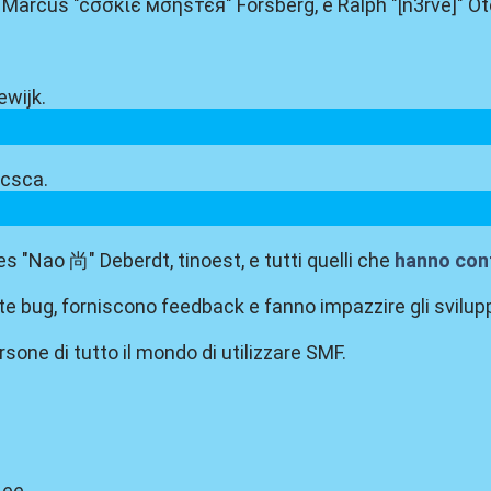
in, Marcus "cσσкιє мσηѕтєя" Forsberg, e Ralph "[n3rve]" O
ewijk.
icsca.
es "Nao 尚" Deberdt, tinoest, e tutti quelli che
hanno cont
te bug, forniscono feedback e fanno impazzire gli svilupp
rsone di tutto il mondo di utilizzare SMF.
Lee.