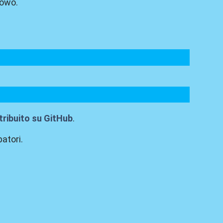
towo.
ribuito su GitHub
.
atori.