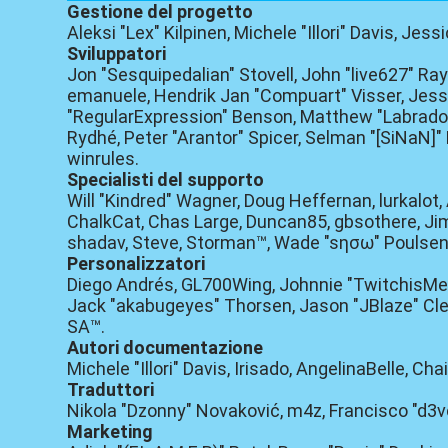
Gestione del progetto
Aleksi "Lex" Kilpinen, Michele "Illori" Davis, Jes
Sviluppatori
Jon "Sesquipedalian" Stovell, John "live627" Ra
emanuele, Hendrik Jan "Compuart" Visser, Jessi
"RegularExpression" Benson, Matthew "Labradood
Rydhé, Peter "Arantor" Spicer, Selman "[SiNaN]" 
winrules.
Specialisti del supporto
Will "Kindred" Wagner, Doug Heffernan, lurkalot,
ChalkCat, Chas Large, Duncan85, gbsothere, JimM
shadav, Steve, Storman™, Wade "sησω" Poulsen,
Personalizzatori
Diego Andrés, GL700Wing, Johnnie "TwitchisMen
Jack "akabugeyes" Thorsen, Jason "JBlaze" Clem
SA™.
Autori documentazione
Michele "Illori" Davis, Irisado, AngelinaBelle, 
Traduttori
Nikola "Dzonny" Novaković, m4z, Francisco "d3
Marketing