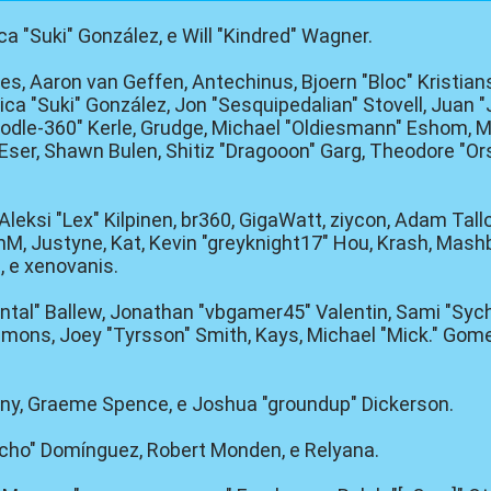
sica "Suki" González, e Will "Kindred" Wagner.
yes, Aaron van Geffen, Antechinus, Bjoern "Bloc" Kristian
ca "Suki" González, Jon "Sesquipedalian" Stovell, Juan 
le-360" Kerle, Grudge, Michael "Oldiesmann" Eshom, Mic
Eser, Shawn Bulen, Shitiz "Dragooon" Garg, Theodore "Ors
 Aleksi "Lex" Kilpinen, br360, GigaWatt, ziycon, Adam Tal
, Justyne, Kat, Kevin "greyknight17" Hou, Krash, Mashby,
 e xenovanis.
tal" Ballew, Jonathan "vbgamer45" Valentin, Sami "Sych
ons, Joey "Tyrsson" Smith, Kays, Michael "Mick." Gomez
Chainy, Graeme Spence, e Joshua "groundup" Dickerson.
vcho" Domínguez, Robert Monden, e Relyana.