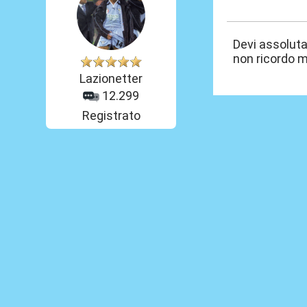
20 Lug 2012, 08
Devi assoluta
non ricordo m
Lazionetter
12.299
Registrato