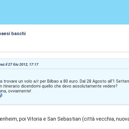
 paesi baschi
:19
vaz il 27 Giu 2012, 17:17
a trovare un volo a/r per Bilbao a 80 euro. Dal 28 Agosto all'1 Settem
un itinerario dicendomi quello che devo assolutamente vedere?
ina, ovviamente!
genheim, poi Vitoria e San Sebastian (città vecchia, nuova