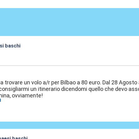
esi baschi
:17
 a trovare un volo a/r per Bilbao a 80 euro. Dal 28 Agosto
 consigliarmi un itinerario dicendomi quello che devo a
hina, ovviamente!
 paesi baschi