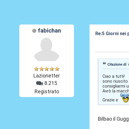
fabichan
Re:5 Giorni nei
03 Lug 2012, 14
Citazione di: 
Lazionetter
Ciao a tutti!
sono riuscito 
8.215
consigliarmi 
Registrato
Avrò la macch
Grazie e
Bilbao il Gug