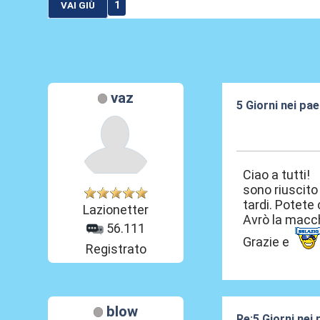
1
VAI GIÙ
vaz
5 Giorni nei pa
27 Giu 2012, 17
Ciao a tutti!
sono riuscito
tardi. Potete
Lazionetter
Avrò la macc
56.111
Grazie e
Registrato
blow
Re:5 Giorni nei