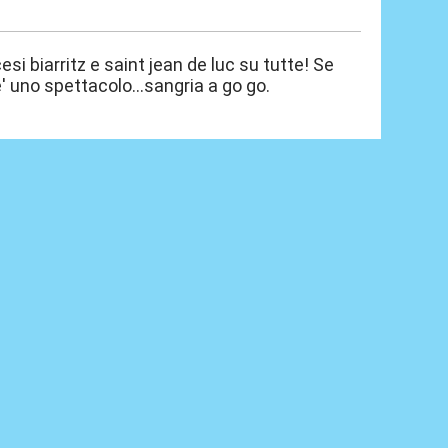
i biarritz e saint jean de luc su tutte! Se
' uno spettacolo...sangria a go go.