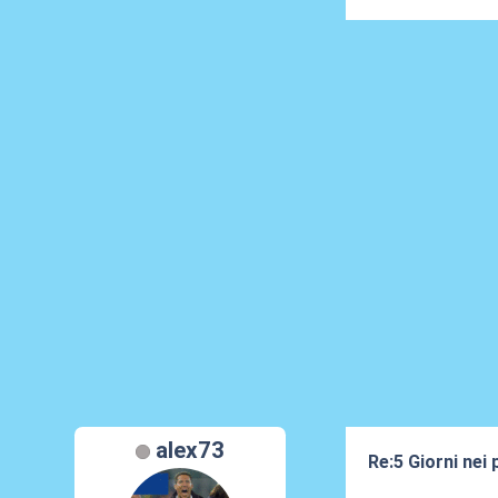
alex73
Re:5 Giorni nei