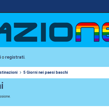
i
o
registrati
.
stinazioni
5 Giorni nei paesi baschi
i
ssione.