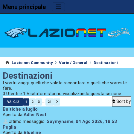
Menu principale
Lazio.net Community
Varie / General
Destinazioni
Destinazioni
I vostri viaggi, quelli che volete raccontare o quelli che vorreste
fare.
0 Utenti e 1 Visitatore stanno visualizzando questa sezione.
Sort by
...
1
2
3
21
VAI GIÙ
Baltiche a luglio
Aperto da
Adler Nest
Ultimo messaggio:
Saymyname
,
04 Ago 2026, 18:53
Puglia
Aperto da
Blueline