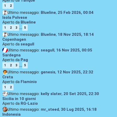
Aperto da
Tanque
1
2
Ultimo messaggio:
Blueline
,
25 Feb 2026, 00:04
Isola Polvese
Aperto da
Blueline
...
1
2
3
5
Ultimo messaggio:
Blueline
,
18 Nov 2025, 18:14
Copenhagen
Aperto da
seagull
Ultimo messaggio:
seagull
,
16 Nov 2025, 00:05
Sardegna
Aperto da
Pag
...
1
2
3
5
Ultimo messaggio:
genesis
,
12 Nov 2025, 22:32
Creta
Aperto da
Flaminio
1
2
Ultimo messaggio:
kelly slater
,
20 Set 2025, 22:30
Sicilia in 10 giorni
Aperto da
RG-Lazio
Ultimo messaggio:
mr_steed
,
30 Lug 2025, 16:18
Indonesia