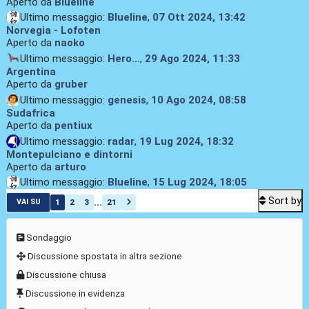
Aperto da
Blueline
Ultimo messaggio:
Blueline
,
07 Ott 2024, 13:42
Norvegia - Lofoten
Aperto da
naoko
Ultimo messaggio:
Hero...
,
29 Ago 2024, 11:33
Argentina
Aperto da
gruber
Ultimo messaggio:
genesis
,
10 Ago 2024, 08:58
Sudafrica
Aperto da
pentiux
Ultimo messaggio:
radar
,
19 Lug 2024, 18:32
Montepulciano e dintorni
Aperto da
arturo
Ultimo messaggio:
Blueline
,
15 Lug 2024, 18:05
Sort by
...
1
2
3
21
VAI SU
Sondaggio
Discussione spostata in altra sezione
Discussione chiusa
Discussione in evidenza