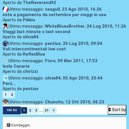
Aperto da
TheReverend92
Ultimo messaggio:
seagull
,
23 Ago 2010, 16:26
esta a pagamento da settembre per viaggi in usa
Aperto da
Pikkio
Ultimo messaggio:
WhiteBluesBrother
,
24 Lug 2010, 11:26
Viaggi last minute o last second
Aperto da
silvia84
Ultimo messaggio:
pentiux
,
26 Lug 2010, 09:04
Voli intercontinentali low cost
Aperto da
ReflexBlue
Ultimo messaggio:
Floro
,
09 Mar 2011, 17:53
Isole Canarie
Aperto da
chirizzi
Ultimo messaggio:
silvia84
,
05 Ago 2010, 20:44
Perù...
Aperto da
pentiux
1
2
Ultimo messaggio:
Chuncho
,
12 Ott 2010, 06:23
Sort by
...
1
2
3
21
VAI SU
Sondaggio