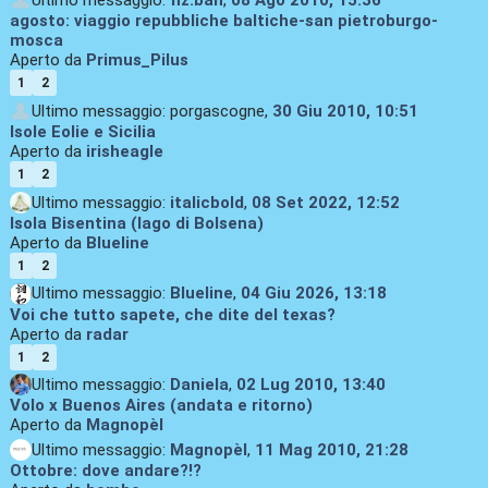
Ultimo messaggio:
fiz.ban
,
08 Ago 2010, 15:36
agosto: viaggio repubbliche baltiche-san pietroburgo-
mosca
Aperto da
Primus_Pilus
1
2
Ultimo messaggio: porgascogne,
30 Giu 2010, 10:51
Isole Eolie e Sicilia
Aperto da
irisheagle
1
2
Ultimo messaggio:
italicbold
,
08 Set 2022, 12:52
Isola Bisentina (lago di Bolsena)
Aperto da
Blueline
1
2
Ultimo messaggio:
Blueline
,
04 Giu 2026, 13:18
Voi che tutto sapete, che dite del texas?
Aperto da
radar
1
2
Ultimo messaggio:
Daniela
,
02 Lug 2010, 13:40
Volo x Buenos Aires (andata e ritorno)
Aperto da
Magnopèl
Ultimo messaggio:
Magnopèl
,
11 Mag 2010, 21:28
Ottobre: dove andare?!?