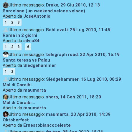
Ultimo messaggio:
Drake
,
29 Giu 2010, 12:13
Barcelona (un weekend veloce veloce)
Aperto da
JoseAntonio
1
2
3
Ultimo messaggio:
BobLovati
,
25 Lug 2010, 11:45
Roma in 2 giorni
Aperto da
silvia84
...
1
2
3
6
Ultimo messaggio:
telegraph road
,
22 Apr 2010, 15:19
Santa teresa vs Palau
Aperto da
Sledgehammer
1
2
Ultimo messaggio:
Sledgehammer
,
16 Lug 2010, 08:29
Mal di Caraibi...
Aperto da
maumarta
Ultimo messaggio:
sharp
,
14 Gen 2011, 18:20
Mal di Caraibi...
Aperto da
maumarta
Ultimo messaggio:
maumarta
,
23 Apr 2010, 14:39
Oktoberfest
Aperto da
Ernestobiancoceleste