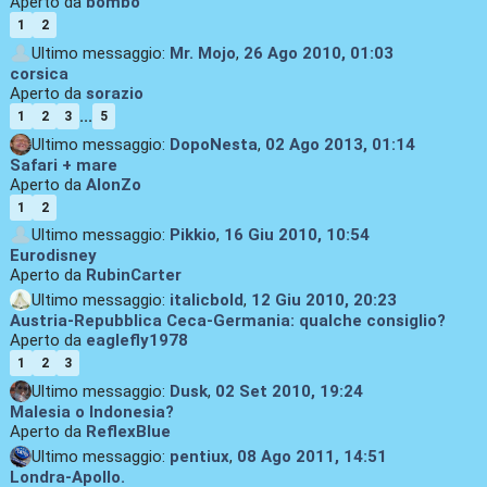
Aperto da
bombo
1
2
Ultimo messaggio:
Mr. Mojo
,
26 Ago 2010, 01:03
corsica
Aperto da
sorazio
...
1
2
3
5
Ultimo messaggio:
DopoNesta
,
02 Ago 2013, 01:14
Safari + mare
Aperto da
AlonZo
1
2
Ultimo messaggio:
Pikkio
,
16 Giu 2010, 10:54
Eurodisney
Aperto da
RubinCarter
Ultimo messaggio:
italicbold
,
12 Giu 2010, 20:23
Austria-Repubblica Ceca-Germania: qualche consiglio?
Aperto da
eaglefly1978
1
2
3
Ultimo messaggio:
Dusk
,
02 Set 2010, 19:24
Malesia o Indonesia?
Aperto da
ReflexBlue
Ultimo messaggio:
pentiux
,
08 Ago 2011, 14:51
Londra-Apollo.