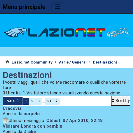
Menu principale
Lazio.net Community
Varie / General
Destinazioni
Destinazioni
I vostri viaggi, quelli che volete raccontare o quelli che vorreste
fare.
0 Utenti e 1 Visitatore stanno visualizzando questa sezione.
Sort by
...
1
2
3
21
VAI GIÙ
Cracovia
Aperto da
carpelo
Ultimo messaggio:
Oblast
,
07 Apr 2010, 22:48
Visitare Londra con bambini
Aperto da
Drake