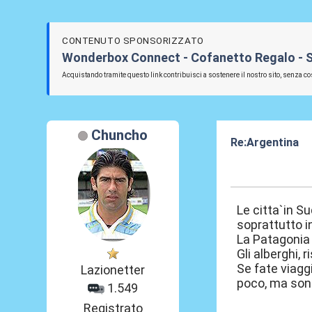
CONTENUTO SPONSORIZZATO
Wonderbox Connect - Cofanetto Regalo - SS L
Acquistando tramite questo link contribuisci a sostenere il nostro sito, senza cos
Chuncho
Re:Argentina
24 Ott 2011, 18
Le citta`in S
soprattutto i
La Patagonia 
Gli alberghi, 
Se fate viaggi
Lazionetter
poco, ma sono
1.549
Registrato