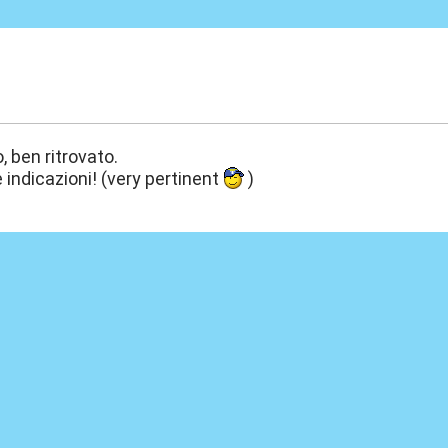
:31
o, ben ritrovato.
e indicazioni! (very pertinent
)