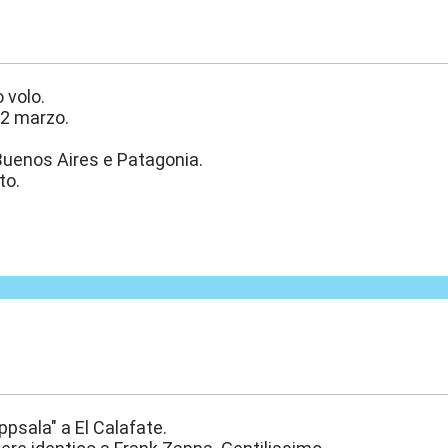
:48
 volo.
12 marzo.
uenos Aires e Patagonia.
to.
:22
ppsala" a El Calafate.