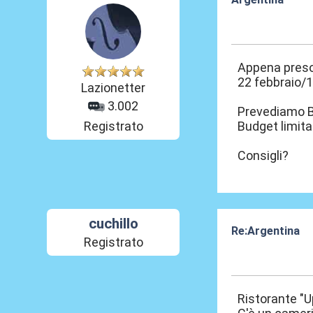
19 Ott 2011, 11
Appena preso
22 febbraio/
Lazionetter
3.002
Prevediamo B
Registrato
Budget limita
Consigli?
cuchillo
Re:Argentina
Registrato
19 Ott 2011, 14
Ristorante "U