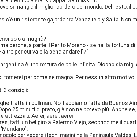
ere identico a Frank Zappa. Gentilissimo.
dove si mangia il miglior cordero del mondo. Del resto, il c
s c'è un ristorante gajardo tra Venezuela y Salta. Non
pensi solo a magnà?
"ma perché, a parte il Perito Moreno - se hai la fortuna d
 altro per cui vale la pena andare lì?"
rgentina è una rottura de palle infinita. Dicono sia migli
ci tornerei per come se magna. Per nessun altro motivo.
 3 consigli:
nghe tratte in pullman. Noi l'abbiamo fatta da Buenos Air
 Dopo 25 minuti di prato, già non ne potevo più. Anche s
attrezzati. Aerei, aerei, aerei!
es, fatti un bel giro a Palermo Viejo, secondo me il quarti
l "Mundano".
binocolo per vedere i leoni marini nella Peninsula Valdes.