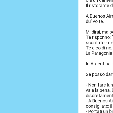
C'è un cameri
Il ristorante 
A Buenos Aire
du' volte.
Mi dirai, ma 
Te risponno: 
scontato - c'è
Te dico di no.
La Patagonia a
In Argentina 
Se posso darti
- Non fare lu
vale la pena.
discretamente 
- A Buenos Air
consigliato: i
- Portati un 