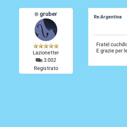
gruber
Re:Argentina
19 Ott 2011, 17
Fratel cuchill
E grazie per l
Lazionetter
3.002
Registrato