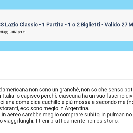
azio Classic - 1 Partita - 1 o 2 Biglietti - Valido 27 
ti aggiuntivi per te.
:02
udamericana non sono un granchè, non so che senso potr
n Italia lo capisco perchè ciascuna ha un suo fascino di
cilena come dice cuchillo è più mossa e secondo me (non 
ristoranti, ecc sono megio in Argentina.
 in aereo sarebbe meglio comprare subito, in pulman no. I p
 viaggi lunghi. I treni pratticamente non esistono.