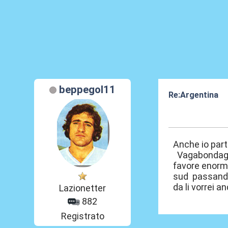
beppegol11
Re:Argentina
20 Ott 2011, 18
Anche io part
Vagabondaggio
favore enorme
sud passando 
da li vorrei 
Lazionetter
882
Registrato