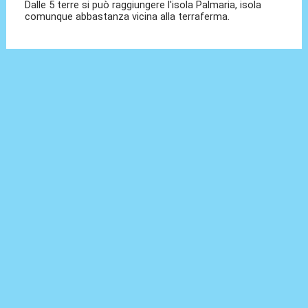
Dalle 5 terre si può raggiungere l'isola Palmaria, isola
comunque abbastanza vicina alla terraferma.