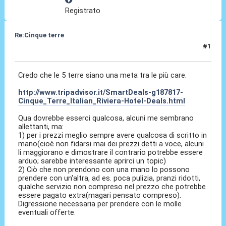
Registrato
Re:Cinque terre
#1
13 Lug 2011, 05:43
Credo che le 5 terre siano una meta tra le più care.
http://www.tripadvisor.it/SmartDeals-g187817-
Cinque_Terre_Italian_Riviera-Hotel-Deals.html
Qua dovrebbe esserci qualcosa, alcuni me sembrano
allettanti, ma:
1) per i prezzi meglio sempre avere qualcosa di scritto in
mano(cioè non fidarsi mai dei prezzi detti a voce, alcuni
li maggiorano e dimostrare il contrario potrebbe essere
arduo; sarebbe interessante aprirci un topic)
2) Ciò che non prendono con una mano lo possono
prendere con un'altra, ad es. poca pulizia, pranzi ridotti,
qualche servizio non compreso nel prezzo che potrebbe
essere pagato extra(magari pensato compreso).
Digressione necessaria per prendere con le molle
eventuali offerte.