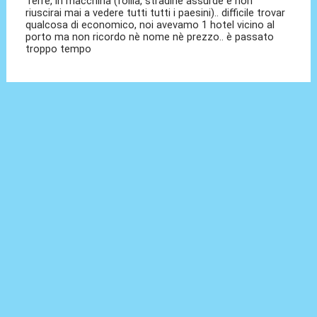
Terre, in macchina (follia, stradine assurde e non
riuscirai mai a vedere tutti tutti i paesini).. difficile trovar
qualcosa di economico, noi avevamo 1 hotel vicino al
porto ma non ricordo nè nome nè prezzo.. è passato
troppo tempo