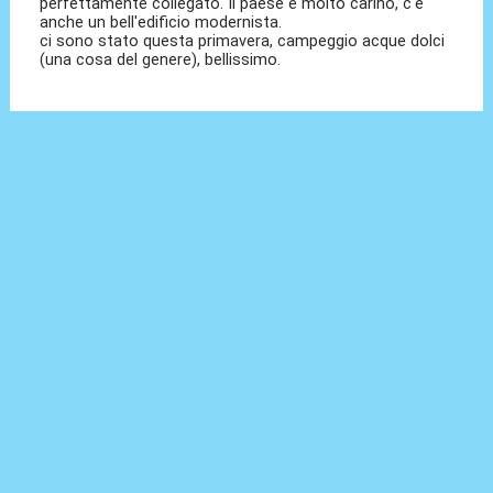
perfettamente collegato. Il paese è molto carino, c'è
anche un bell'edificio modernista.
ci sono stato questa primavera, campeggio acque dolci
(una cosa del genere), bellissimo.