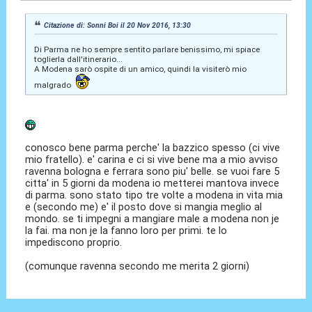
Citazione di: Sonni Boi il 20 Nov 2016, 13:30
Di Parma ne ho sempre sentito parlare benissimo, mi spiace
toglierla dall'itinerario...
A Modena sarò ospite di un amico, quindi la visiterò mio
malgrado
conosco bene parma perche' la bazzico spesso (ci vive
mio fratello). e' carina e ci si vive bene ma a mio avviso
ravenna bologna e ferrara sono piu' belle. se vuoi fare 5
citta' in 5 giorni da modena io metterei mantova invece
di parma. sono stato tipo tre volte a modena in vita mia
e (secondo me) e' il posto dove si mangia meglio al
mondo. se ti impegni a mangiare male a modena non je
la fai. ma non je la fanno loro per primi. te lo
impediscono proprio.
(comunque ravenna secondo me merita 2 giorni)