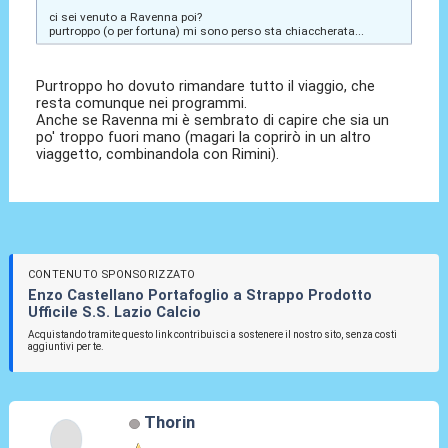
ci sei venuto a Ravenna poi?
purtroppo (o per fortuna) mi sono perso sta chiaccherata...
Purtroppo ho dovuto rimandare tutto il viaggio, che
resta comunque nei programmi.
Anche se Ravenna mi è sembrato di capire che sia un
po' troppo fuori mano (magari la coprirò in un altro
viaggetto, combinandola con Rimini).
CONTENUTO SPONSORIZZATO
Enzo Castellano Portafoglio a Strappo Prodotto
Ufficile S.S. Lazio Calcio
Acquistando tramite questo link contribuisci a sostenere il nostro sito, senza costi
aggiuntivi per te.
Thorin