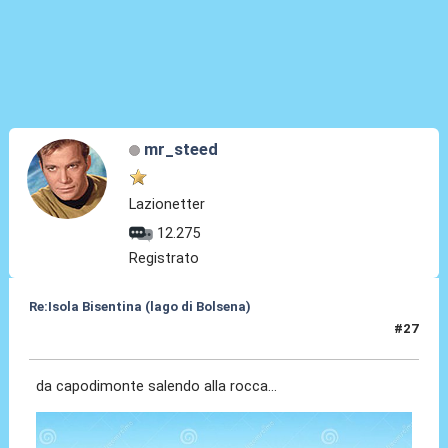
mr_steed
Lazionetter
12.275
Registrato
Re:Isola Bisentina (lago di Bolsena)
#27
17 Mag 2025, 11:50
da capodimonte salendo alla rocca...