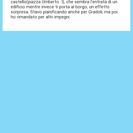
castello(piazza Umberto I), che sembra l'entrata di un
edificio mentre invece ti porta al borgo, un effetto
sorpresa. Stavo pianificando anche per Gradoli, ma poi
ho rimandato per altri impegni.