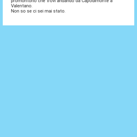
promontorio che trovi andando da Capodimonte a
Valentano.
Non so se ci sei mai stato.