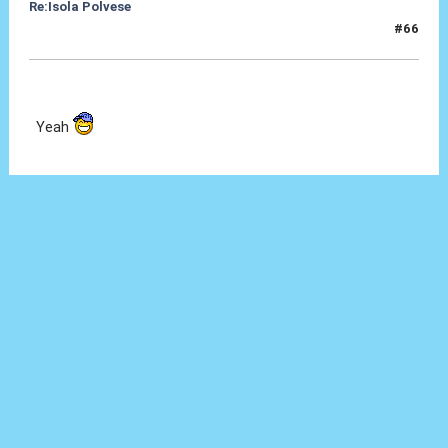
Re:Isola Polvese
#66
04 Feb 2014, 18:04
Yeah