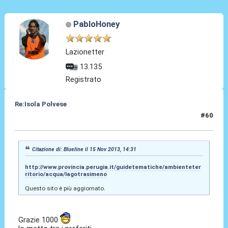
PabloHoney
Lazionetter
13.135
Registrato
Re:Isola Polvese
#60
15 Nov 2013, 18:27
Citazione di: Blueline il 15 Nov 2013, 14:31
http://www.provincia.perugia.it/guidetematiche/ambienteter
ritorio/acqua/lagotrasimeno
Questo sito è più aggiornato.
Grazie 1000