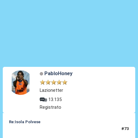
PabloHoney
Lazionetter
13.135
Registrato
Re:Isola Polvese
#73
13 Set 2014, 17:15