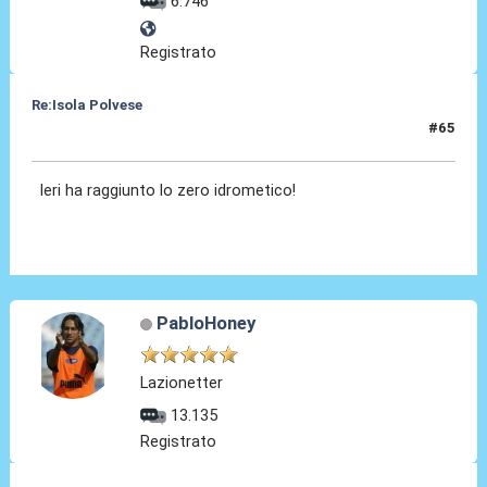
6.746
Registrato
Re:Isola Polvese
#65
04 Feb 2014, 16:21
Ieri ha raggiunto lo zero idrometico!
PabloHoney
Lazionetter
13.135
Registrato