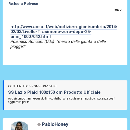
Re:Isola Polvese
#67
09 Feb 2014, 05:03
http://www.ansa.it/web/notizie/regioni/umbria/2014/
02/03/Livello-Trasimeno-zero-dopo-25-
anni_10007042.html
Polemico Ronconi (Udc): "merito della giunta o delle
piogge?"
CONTENUTO SPONSORIZZATO
SS Lazio Plaid 100x150 cm Prodotto Ufficiale
Acquistando tramite questo link contribuisci a sostenere il nostro sito, senza costi
aggiuntivi per te.
PabloHoney