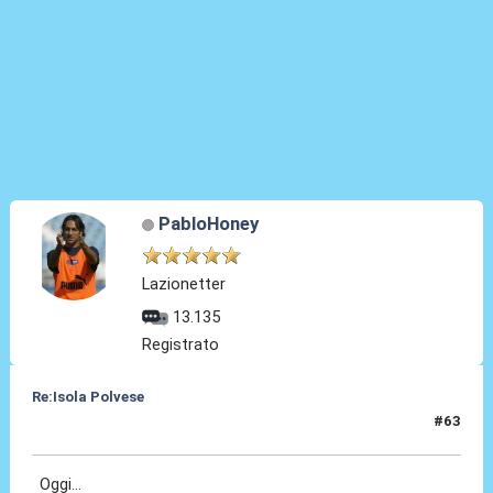
PabloHoney
Lazionetter
13.135
Registrato
Re:Isola Polvese
#63
01 Feb 2014, 17:15
Oggi...