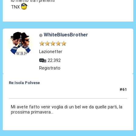
lo metto tra i preferiti
TNX
WhiteBluesBrother
Lazionetter
22.392
Registrato
Re:Isola Polvese
#61
16 Nov 2013, 11:30
Mi avete fatto venir voglia di un bel we da quelle parti, la
prossima primavera...