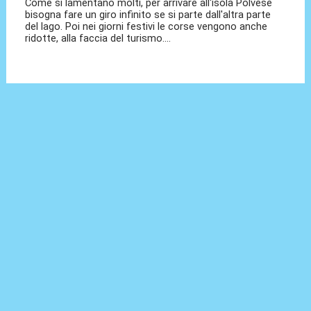
Come si lamentano molti, per arrivare all'isola Polvese
bisogna fare un giro infinito se si parte dall'altra parte
del lago. Poi nei giorni festivi le corse vengono anche
ridotte, alla faccia del turismo....