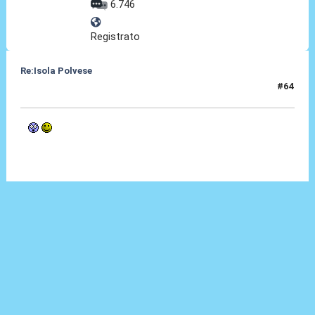
6.746
Registrato
Re:Isola Polvese
#64
01 Feb 2014, 17:53