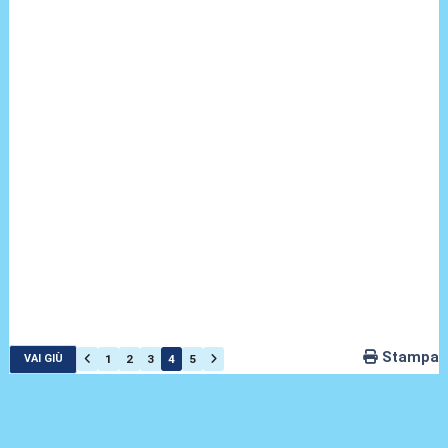
Stampa
1
2
3
4
5
VAI GIÙ