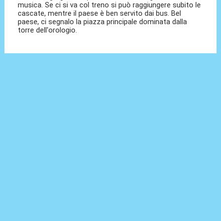
musica. Se ci si va col treno si può raggiungere subito le
cascate, mentre il paese è ben servito dai bus. Bel
paese, ci segnalo la piazza principale dominata dalla
torre dell'orologio.