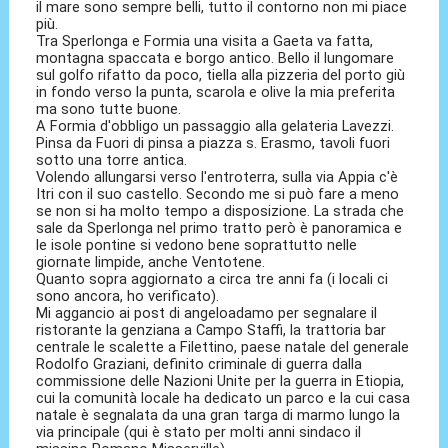
il mare sono sempre belli, tutto il contorno non mi piace
più.
Tra Sperlonga e Formia una visita a Gaeta va fatta,
montagna spaccata e borgo antico. Bello il lungomare
sul golfo rifatto da poco, tiella alla pizzeria del porto giù
in fondo verso la punta, scarola e olive la mia preferita
ma sono tutte buone.
A Formia d'obbligo un passaggio alla gelateria Lavezzi.
Pinsa da Fuori di pinsa a piazza s. Erasmo, tavoli fuori
sotto una torre antica.
Volendo allungarsi verso l'entroterra, sulla via Appia c'è
Itri con il suo castello. Secondo me si può fare a meno
se non si ha molto tempo a disposizione. La strada che
sale da Sperlonga nel primo tratto però è panoramica e
le isole pontine si vedono bene soprattutto nelle
giornate limpide, anche Ventotene.
Quanto sopra aggiornato a circa tre anni fa (i locali ci
sono ancora, ho verificato).
Mi aggancio ai post di angeloadamo per segnalare il
ristorante la genziana a Campo Staffi, la trattoria bar
centrale le scalette a Filettino, paese natale del generale
Rodolfo Graziani, definito criminale di guerra dalla
commissione delle Nazioni Unite per la guerra in Etiopia,
cui la comunità locale ha dedicato un parco e la cui casa
natale è segnalata da una gran targa di marmo lungo la
via principale (qui è stato per molti anni sindaco il