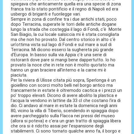
spiegava che anticamente quella era una specie di zona
franca tra lo stato pontificio e il regno di Napoli ed era
usbergo di briganti e fuorilegge vari.
Sempre in zona di confine tra i due antichi stati, poco
dopo Terracina, superate le torri delle antiche dogane
lungo la strada che costeggia il lago di Fondi, c'è Monte
San Biagio, la cui locale salsiccia mi è stata consigliata
ma che non ho provato. Dal centro storico in alto c'è
un'ottima vista sul lago di Fondi e sul mare a sud di
Terracina. Mi dicono esserci la sughereta più grande
d'Europa. In basso sulla via Appia c'è una serie di
ristoranti dove pare si mangi bene dappertutto. Io ho
provato la noce che in rete non è molto quotato ma
hanno un gran braciere all'interno e la carne mi è
piaciuta.
Per la riviera di Ulisse citata più sopra, Sperlonga è un
gioiellino con scorci molto belli nel borgo antico ma
francamente in estate è oltremodo caotica e i prezzi un
po' troppo elevati. Dicono di avere abolito la plastica e
l'acqua la vendono in lattine da 33 cl che costano l'ira di
dio. Ci andavo al mare in estate la domenica negli anni
80, vicino la villa di Tiberio, scendendo in spiaggia dopo
avere parcheggiato sulla Flacca nei pressi del museo
(allora si poteva) e c'era un gran tratto di spiaggia libera
che ora si è ridotto assai per l'espansione degli
stabilimenti. Ci sono tornato qualche anno fa, il borgo e