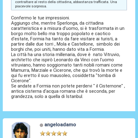
contraltare al resto della cittadina, abbastanza trafficata. Una
piacevole sorpresa.
Confermo le tue impressioni.
Aggiungo che, mentre Sperlonga, da cittadina
caratteristica e a misura d'uomo, si è trasformata in un
borgo molto bello ma troppo popolato e caotico
d'estate, Formia ha tanto da fare visitare ai turisti, a
partire dalle due torri , Mola e Castellone, simbolo dei
borghi che, poi uniti, hanno dato vita a Formia.
La città ha una storia millenaria, dove è nato Vitruvio,
architetto che ispirò Leonardo da Vinci con l'uomo
vitruviano, hanno soggiornato tanti nobili romani come
Mamurra, Marziale e Cicerone, che qui trovò la morte e
qui fu eretto il suo mausoleo, cosiddetta "tomba di
Cicerone".
Se andate a Formia non potete perdervi " il Cisternone" ,
antica cisterna d'acqua romana che è seconda, per
grandezza, solo a quella di Istanbul.
angeloadamo