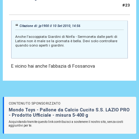
#23
26 Lug 2025, 15:36
Citazione di: jp1900 il 10 Set 2010, 14:56
Anche l'accoppiata Giardini di Ninfa - Sermoneta dalle parti di
Latina non è male se la giornata è bella. Devi solo controllare
quando sono aperti i giardini.
E vicino hai anche l'abbazia di Fossanova
CONTENUTO SPONSORIZZATO
Mondo Toys - Pallone da Calcio Cucito S.S. LAZIO PRO
- Prodotto Ufficiale - misura 5-400 g
Acquistando tramite questo link contribuisci a sostenere il nostro sito, senza costi
aggiuntivi per te.