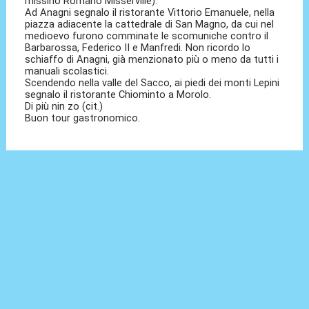
missino Romano Misserville).
Ad Anagni segnalo il ristorante Vittorio Emanuele, nella
piazza adiacente la cattedrale di San Magno, da cui nel
medioevo furono comminate le scomuniche contro il
Barbarossa, Federico II e Manfredi. Non ricordo lo
schiaffo di Anagni, già menzionato più o meno da tutti i
manuali scolastici.
Scendendo nella valle del Sacco, ai piedi dei monti Lepini
segnalo il ristorante Chiominto a Morolo.
Di più nin zo (cit.)
Buon tour gastronomico.