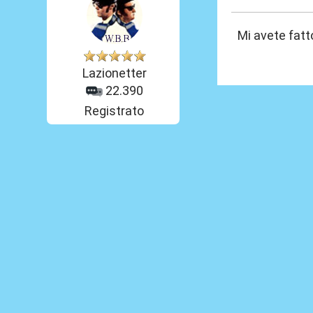
Mi avete fatto
Lazionetter
22.390
Registrato