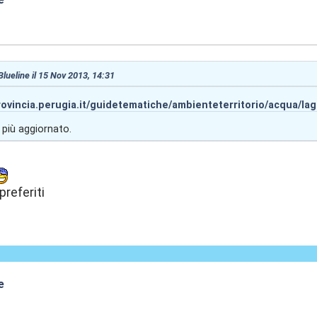
:27
 Blueline il 15 Nov 2013, 14:31
rovincia.perugia.it/guidetematiche/ambienteterritorio/acqua/la
 più aggiornato.
preferiti
e
:30