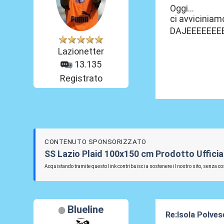
Oggi...
ci avviciniam
DAJEEEEEEE
Lazionetter
13.135
Registrato
CONTENUTO SPONSORIZZATO
SS Lazio Plaid 100x150 cm Prodotto Ufficia
Acquistando tramite questo link contribuisci a sostenere il nostro sito, senza cos
Blueline
Re:Isola Polves