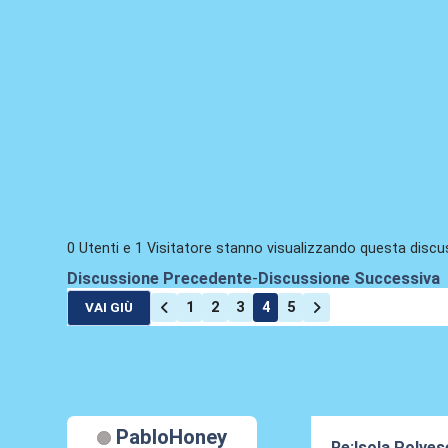
0 Utenti e 1 Visitatore stanno visualizzando questa discu
Discussione Precedente
-
Discussione Successiva
1
2
3
4
5
VAI GIÙ
PabloHoney
Re:Isola Polves