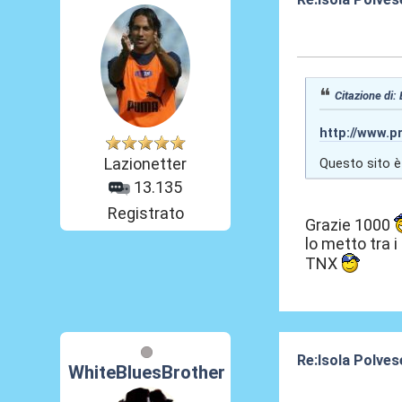
15 Nov 2013, 18
Citazione di:
http://www.p
Lazionetter
Questo sito è
13.135
Registrato
Grazie 1000
lo metto tra i 
TNX
Re:Isola Polves
WhiteBluesBrother
16 Nov 2013, 11