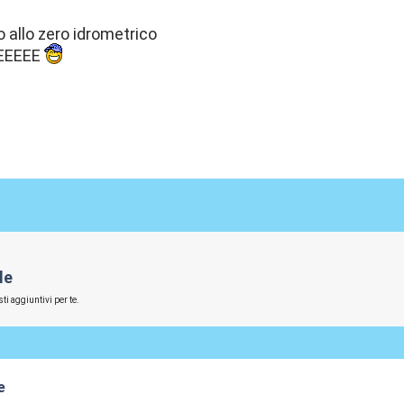
o allo zero idrometrico
EEEEE
le
ti aggiuntivi per te.
e