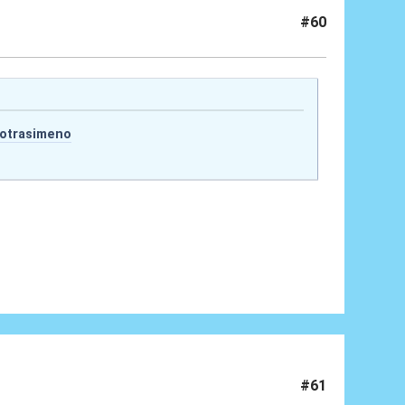
#60
gotrasimeno
#61