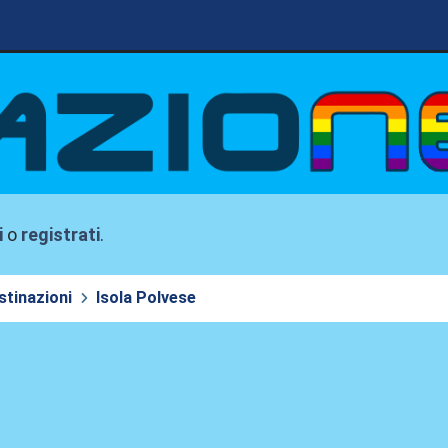
i
o
registrati
.
stinazioni
Isola Polvese