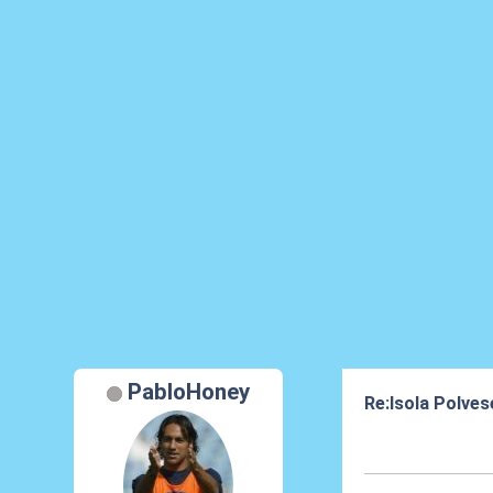
PabloHoney
Re:Isola Polves
01 Feb 2014, 17