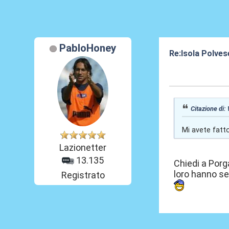
PabloHoney
Re:Isola Polves
16 Nov 2013, 13
Citazione di:
Mi avete fatto
Lazionetter
13.135
Chiedi a Porga
loro hanno se
Registrato