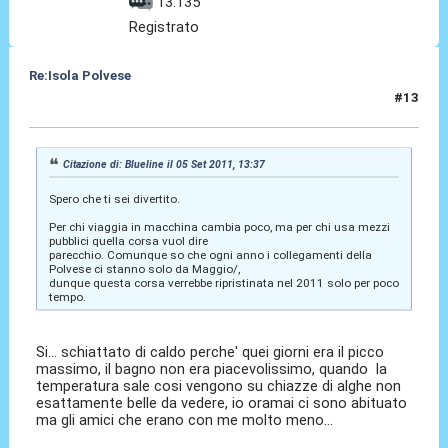
13.135
Registrato
Re:Isola Polvese
#13
05 Set 2011, 13:57
Citazione di: Blueline il 05 Set 2011, 13:37
Spero che ti sei divertito.
Per chi viaggia in macchina cambia poco, ma per chi usa mezzi
pubblici quella corsa vuol dire
parecchio. Comunque so che ogni anno i collegamenti della
Polvese ci stanno solo da Maggio/,
dunque questa corsa verrebbe ripristinata nel 2011 solo per poco
tempo.
Si... schiattato di caldo perche' quei giorni era il picco
massimo, il bagno non era piacevolissimo, quando la
temperatura sale cosi vengono su chiazze di alghe non
esattamente belle da vedere, io oramai ci sono abituato
ma gli amici che erano con me molto meno...