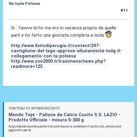
Re:Isola Polvese
#11
04 Set 2011, 19:57
Si... l'avevo letto ma ero in vacanza proprio da quelle
parti e ho fatto una giornata completa a Isola
http://www.ilsitodiperugia.it/content/297-
castiglione-del-lago-approva-allunanimità-lodg-il-
collegamento-con-la-polvese
http://www.zoo2000.it/trasimeno/news.php?
readmore=125
CONTENUTO SPONSORIZZATO
Mondo Toys - Pallone da Calcio Cucito S.S. LAZIO -
Prodotto Ufficiale - misura 5-300 g
Acquistando tramite questo link contribuisci a sostenere il nostro sito, senza costi
aggiuntivi per te.