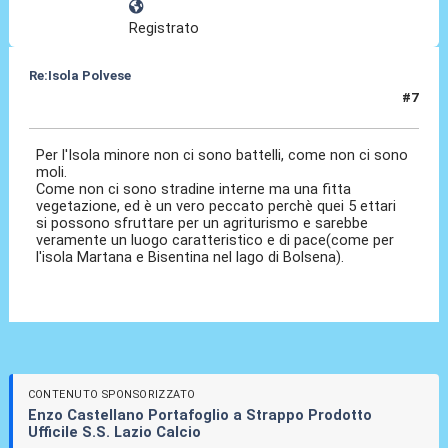
Registrato
Re:Isola Polvese
#7
11 Mag 2011, 23:29
Per l'Isola minore non ci sono battelli, come non ci sono
moli.
Come non ci sono stradine interne ma una fitta
vegetazione, ed è un vero peccato perchè quei 5 ettari
si possono sfruttare per un agriturismo e sarebbe
veramente un luogo caratteristico e di pace(come per
l'isola Martana e Bisentina nel lago di Bolsena).
CONTENUTO SPONSORIZZATO
Enzo Castellano Portafoglio a Strappo Prodotto
Ufficile S.S. Lazio Calcio