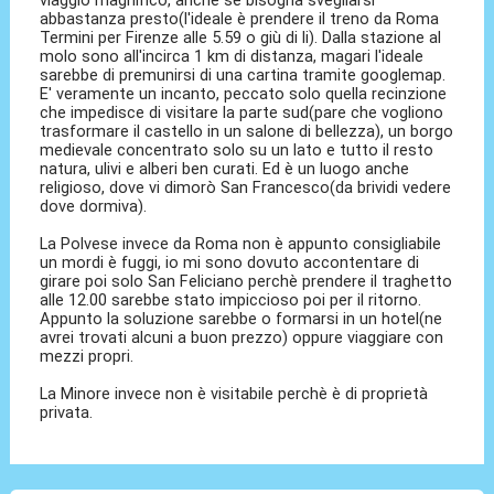
viaggio magnifico, anche se bisogna svegliarsi
abbastanza presto(l'ideale è prendere il treno da Roma
Termini per Firenze alle 5.59 o giù di li). Dalla stazione al
molo sono all'incirca 1 km di distanza, magari l'ideale
sarebbe di premunirsi di una cartina tramite googlemap.
E' veramente un incanto, peccato solo quella recinzione
che impedisce di visitare la parte sud(pare che vogliono
trasformare il castello in un salone di bellezza), un borgo
medievale concentrato solo su un lato e tutto il resto
natura, ulivi e alberi ben curati. Ed è un luogo anche
religioso, dove vi dimorò San Francesco(da brividi vedere
dove dormiva).
La Polvese invece da Roma non è appunto consigliabile
un mordi è fuggi, io mi sono dovuto accontentare di
girare poi solo San Feliciano perchè prendere il traghetto
alle 12.00 sarebbe stato impiccioso poi per il ritorno.
Appunto la soluzione sarebbe o formarsi in un hotel(ne
avrei trovati alcuni a buon prezzo) oppure viaggiare con
mezzi propri.
La Minore invece non è visitabile perchè è di proprietà
privata.