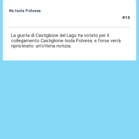
Re:Isola Polvese
#10
04 Set 2011, 19:12
La giunta di Castiglione del Lago ha votato per il
collegamento Castiglione-Isola Polvese, e forse verrà
ripristinato: un'ottima notizia.