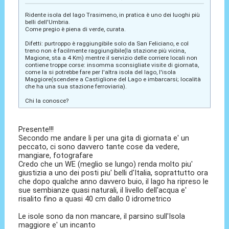
Ridente isola del lago Trasimeno, in pratica è uno dei luoghi più
belli dell'Umbria.
Come pregio è piena di verde, curata.
Difetti: purtroppo è raggiungibile solo da San Feliciano, e col
treno non è facilmente raggiungibile(la stazione più vicina,
Magione, sta a 4 Km) mentre il servizio delle corriere locali non
contiene troppe corse: insomma sconsigliate visite di giornata,
come la si potrebbe fare per l'altra isola del lago, l'isola
Maggiore(scendere a Castiglione del Lago e imbarcarsi; località
che ha una sua stazione ferroviaria).
Chi la conosce?
Presente!!!
Secondo me andare li per una gita di giornata e' un
peccato, ci sono davvero tante cose da vedere,
mangiare, fotografare
Credo che un WE (meglio se lungo) renda molto piu'
giustizia a uno dei posti piu' belli d'Italia, soprattutto ora
che dopo qualche anno davvero buio, il lago ha ripreso le
sue sembianze quasi naturali, il livello dell'acqua e'
risalito fino a quasi 40 cm dallo 0 idrometrico
Le isole sono da non mancare, il parsino sull'Isola
maggiore e' un incanto