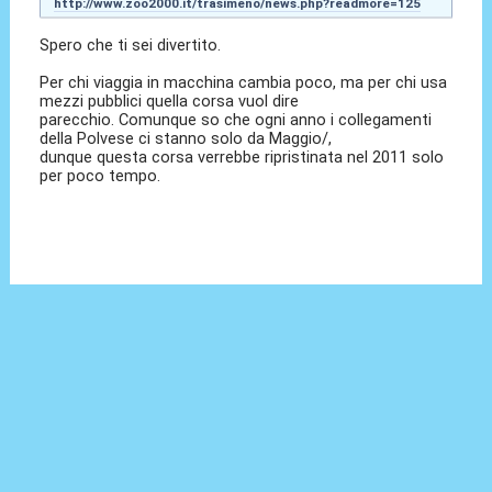
http://www.zoo2000.it/trasimeno/news.php?readmore=125
Spero che ti sei divertito.
Per chi viaggia in macchina cambia poco, ma per chi usa
mezzi pubblici quella corsa vuol dire
parecchio. Comunque so che ogni anno i collegamenti
della Polvese ci stanno solo da Maggio/,
dunque questa corsa verrebbe ripristinata nel 2011 solo
per poco tempo.