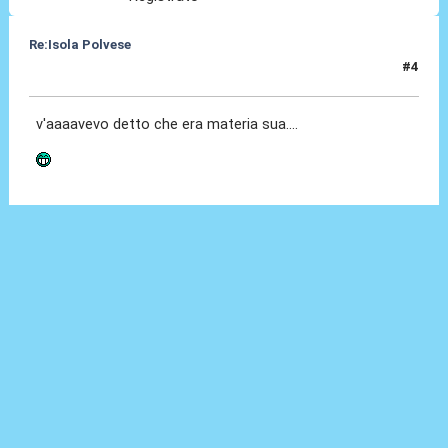
Re:Isola Polvese
#4
11 Mag 2011, 10:53
v'aaaavevo detto che era materia sua....