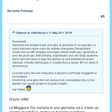
Re:Isola Polvese
#5
11 Mag 2011, 11:46
Citazione di: PabloHoney il 11 Mag 2011, 09:29
Presente!!!
Secondo me andare li per una gita di giornata e' un peccato, ci
sono davvero tante cose da vedere, mangiare, fotografare
Credo che un WE (meglio se lungo) renda molto piu' giustizia a
uno dei posti piu' belli d'Italia, soprattutto ora che dopo qualche
anno davvero buio, il lago ha ripreso le sue sembianze quasi
naturali, il livello dell'acqua e' risalito fino a quasi 40 cm dallo 0
idrometrico
Le isole sono da non mancare, il parsino sull'Isola maggiore e'
un incanto
insomma, una gita che non posso non consigliare ma, a mio
parere, con mezzi propri te la godi meglio
cia' Pablo
Grazie mille!
La Maggiore l'ho visitata in una giornata, ed è stato un