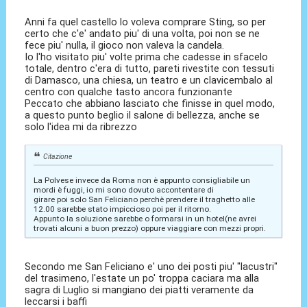
Anni fa quel castello lo voleva comprare Sting, so per
certo che c'e' andato piu' di una volta, poi non se ne
fece piu' nulla, il gioco non valeva la candela.
Io l'ho visitato piu' volte prima che cadesse in sfacelo
totale, dentro c'era di tutto, pareti rivestite con tessuti
di Damasco, una chiesa, un teatro e un clavicembalo al
centro con qualche tasto ancora funzionante
Peccato che abbiano lasciato che finisse in quel modo,
a questo punto beglio il salone di bellezza, anche se
solo l'idea mi da ribrezzo
Citazione
La Polvese invece da Roma non è appunto consigliabile un
mordi è fuggi, io mi sono dovuto accontentare di
girare poi solo San Feliciano perchè prendere il traghetto alle
12.00 sarebbe stato impiccioso poi per il ritorno.
Appunto la soluzione sarebbe o formarsi in un hotel(ne avrei
trovati alcuni a buon prezzo) oppure viaggiare con mezzi propri.
Secondo me San Feliciano e' uno dei posti piu' "lacustri"
del trasimeno, l'estate un po' troppa caciara ma alla
sagra di Luglio si mangiano dei piatti veramente da
leccarsi i baffi