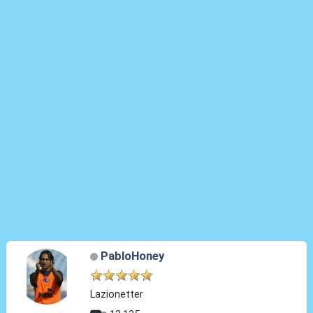
PabloHoney
Lazionetter