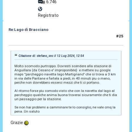
6.746
Registrato
Re:Lago di Bracciano
#25
15 Lug 2024, 18:00
Citazione di: stefano_snc il 12 Lug 2024, 12:54
Molto scomodo purtroppo. Dovresti scendere alla stazione di
Anguillara (da Cesano e' improponibile) e mettere su google
maps "parcheggio navetta lago Martignano" che si trova a 3 km
in via delle Pantane e fartela a piedi, in 40 minuti piu o meno,
perche non dovrebbero esserci mezzi che ti ci portano.
Al ritorno forse piu comodo visto che con la navetta dal lago al
parcheggio qualche anima buona troverai sicuramente che ti dia
un passaggio per la stazione.
Se non hai problemi a camminare te lo consiglio, ne vale cmq la
pena. Un saluto
Grazie