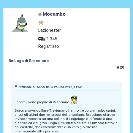
Mocambo
Lazionetter
1.345
Registrato
Re:Lago di Bracciano
#20
06 Giu 2024, 12:37
Citazione di: Sonni Boi il 26 Gen 2017, 11:52
Eccomi, sono proprio di Bracciano
Bracciano-Anguillara-Trevignano hanno tre borghi molto carini,
di cui gli ultimi due nei pressi del lungolago. Bracciano si trova
invece arroccata su una collina, il lungolago è in fondo a una
discesa ed è di gran lunga il più brutto dei tre. Si rimedia tuttavia
col castello, che esteriormente è un vero gioiello ma
internamente offre pochino.