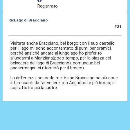
Registrato
Re:Lago di Bracciano
#21
12 Giu 2024, 02:23
Visitata anche Bracciano, bel borgo con il suo castello,
per il lago mi sono accontentato di punti panoramici,
perché anziché andare al lungolago ho preferito
allungarmi a Manziana(poco tempo, per la piazza del
belvedere del lago di Bracciano), comunque bel
paese(magari ci ritornerò per il bosco).
La differenza, secondo me, è che Bracciano ha più cose
interessanti da far vedere, ma Anguillara è più borgo, e
soprattutto più lacustre.