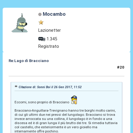
Mocambo
Lazionetter
1.345
Registrato
Re:Lago di Bracciano
#20
06 Giu 2024, 12:37
Citazione di: Sonni Boi il 26 Gen 2017, 11:52
Eccomi, sono proprio di Bracciano
Bracciano-Anguillara-Trevignano hanno tre borghi molto carini,
di cui gli ultimi due nei pressi del lungolago. Bracciano si trova
invece arroccata su una collina, il lungolago è in fondo a una
discesa ed è di gran lunga il più brutto dei tre. Si rimedia tuttavia
col castello, che esteriormente è un vero gioiello ma
internamente offre pochino.