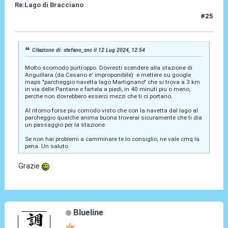
Re:Lago di Bracciano
#25
15 Lug 2024, 18:00
Citazione di: stefano_snc il 12 Lug 2024, 12:54
Molto scomodo purtroppo. Dovresti scendere alla stazione di
Anguillara (da Cesano e' improponibile) e mettere su google
maps "parcheggio navetta lago Martignano" che si trova a 3 km
in via delle Pantane e fartela a piedi, in 40 minuti piu o meno,
perche non dovrebbero esserci mezzi che ti ci portano.
Al ritorno forse piu comodo visto che con la navetta dal lago al
parcheggio qualche anima buona troverai sicuramente che ti dia
un passaggio per la stazione.
Se non hai problemi a camminare te lo consiglio, ne vale cmq la
pena. Un saluto
Grazie
Blueline