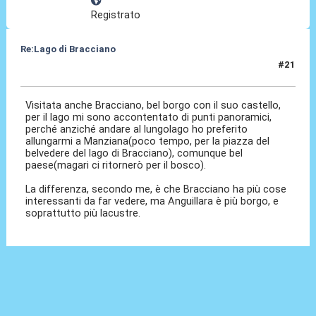
Registrato
Re:Lago di Bracciano
#21
12 Giu 2024, 02:23
Visitata anche Bracciano, bel borgo con il suo castello,
per il lago mi sono accontentato di punti panoramici,
perché anziché andare al lungolago ho preferito
allungarmi a Manziana(poco tempo, per la piazza del
belvedere del lago di Bracciano), comunque bel
paese(magari ci ritornerò per il bosco).
La differenza, secondo me, è che Bracciano ha più cose
interessanti da far vedere, ma Anguillara è più borgo, e
soprattutto più lacustre.