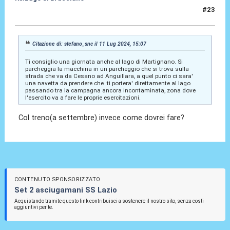
#23
12 Lug 2024, 00:45
Citazione di: stefano_snc il 11 Lug 2024, 15:07
Ti consiglio una giornata anche al lago di Martignano. Si
parcheggia la macchina in un parcheggio che si trova sulla
strada che va da Cesano ad Anguillara, a quel punto ci sara'
una navetta da prendere che ti portera' direttamente al lago
passando tra la campagna ancora incontaminata, zona dove
l'esercito va a fare le proprie esercitazioni.
Col treno(a settembre) invece come dovrei fare?
CONTENUTO SPONSORIZZATO
Set 2 asciugamani SS Lazio
Acquistando tramite questo link contribuisci a sostenere il nostro sito, senza costi
aggiuntivi per te.