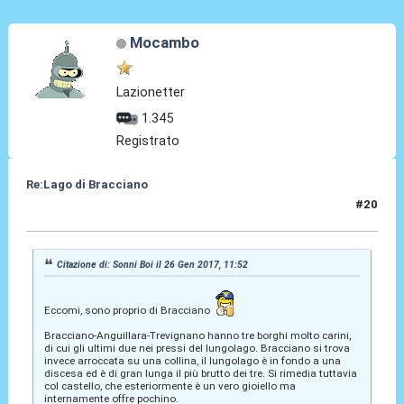
Mocambo
Lazionetter
1.345
Registrato
Re:Lago di Bracciano
#20
06 Giu 2024, 12:37
Citazione di: Sonni Boi il 26 Gen 2017, 11:52
Eccomi, sono proprio di Bracciano
Bracciano-Anguillara-Trevignano hanno tre borghi molto carini,
di cui gli ultimi due nei pressi del lungolago. Bracciano si trova
invece arroccata su una collina, il lungolago è in fondo a una
discesa ed è di gran lunga il più brutto dei tre. Si rimedia tuttavia
col castello, che esteriormente è un vero gioiello ma
internamente offre pochino.