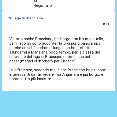
Registrato
Re:Lago di Bracciano
#21
12 Giu 2024, 02:23
Visitata anche Bracciano, bel borgo con il suo castello,
per il lago mi sono accontentato di punti panoramici,
perché anziché andare al lungolago ho preferito
allungarmi a Manziana(poco tempo, per la piazza del
belvedere del lago di Bracciano), comunque bel
paese(magari ci ritornerò per il bosco).
La differenza, secondo me, è che Bracciano ha più cose
interessanti da far vedere, ma Anguillara è più borgo, e
soprattutto più lacustre.