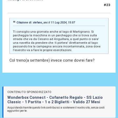
#23
12 Lug 2024, 00:45
Citazione di: stefano_snc il 11 Lug 2024, 15:07
Ti consiglio una giornata anche al lago di Martignano. Si
parcheggia la macchina in un parcheggio che si trova sulla
strada che va da Cesano ad Anguillara, a quel punto ci sara'
una navetta da prendere che ti portera' direttamente al lago
passando tra la campagna ancora incontaminata, zona dove
l'esercito va a fare le proprie esercitazioni.
Col treno(a settembre) invece come dovrei fare?
CONTENUTO SPONSORIZZATO
Wonderbox Connect - Cofanetto Regalo - SS Lazio
Classic - 1 Partita - 1 o 2 Biglietti - Valido 27 Mesi
Acquistando tramite questo link contribuisci a sostenere il nostro sito, senza costi
aggiuntivi per te.