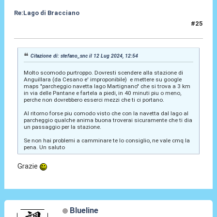
Re:Lago di Bracciano
#25
15 Lug 2024, 18:00
Citazione di: stefano_snc il 12 Lug 2024, 12:54
Molto scomodo purtroppo. Dovresti scendere alla stazione di
Anguillara (da Cesano e' improponibile) e mettere su google
maps "parcheggio navetta lago Martignano" che si trova a 3 km
in via delle Pantane e fartela a piedi, in 40 minuti piu o meno,
perche non dovrebbero esserci mezzi che ti ci portano.
Al ritorno forse piu comodo visto che con la navetta dal lago al
parcheggio qualche anima buona troverai sicuramente che ti dia
un passaggio per la stazione.
Se non hai problemi a camminare te lo consiglio, ne vale cmq la
pena. Un saluto
Grazie
Blueline