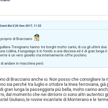
:37
 Sonni Boi il 26 Gen 2017, 11:52
proprio di Bracciano
illara-Trevignano hanno tre borghi molto carini, di cui gli ultimi due
na collina, il lungolago è in fondo a una discesa ed è di gran lunga il p
ente è un vero gioiello ma internamente offre pochino.
i di andare in macchina però.
o di Bracciano anche io. Non posso che consigliare la 
eno sia perché tra luglio e ottobre la linea ferroviaria, gi
di gran lunga la passeggiata più bella, molto carino anche
orni, dal momento che nei dintorni ci sono altri autentici g
stel Giuliano, le rovine incantate di Monterano e le terme