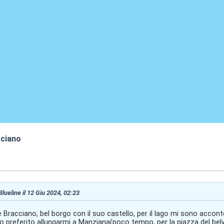
cciano
:07
Blueline il 12 Giu 2024, 02:23
 Bracciano, bel borgo con il suo castello, per il lago mi sono accon
ho preferito allungarmi a Manziana(poco tempo, per la piazza del bel