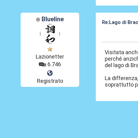
Blueline
Re:Lago di Bra
12 Giu 2024, 02
Visitata anch
Lazionetter
perché anzich
6.746
del lago di B
La differenza
Registrato
soprattutto p