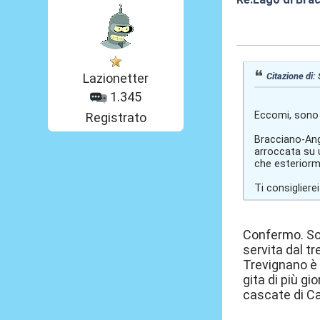
06 Giu 2024, 12
Citazione di:
Lazionetter
1.345
Eccomi, sono 
Registrato
Bracciano-Angu
arroccata su u
che esteriorm
Ti consigliere
Confermo. Son
servita dal tr
Trevignano è 
gita di più gi
cascate di Ca