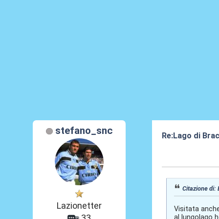
stefano_snc
Re:Lago di Bra
11 Lug 2024, 15
Citazione di: 
Lazionetter
Visitata anche
33
al lungolago 