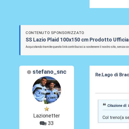
CONTENUTO SPONSORIZZATO
SS Lazio Plaid 100x150 cm Prodotto Ufficia
Acquistando tramite questo link contribuisci a sostenere il nostro sito, senza cos
stefano_snc
Re:Lago di Bra
12 Lug 2024, 12
Citazione di:
Lazionetter
Col treno(a s
33