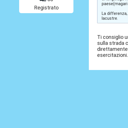
paese(magari c
Registrato
La differenza,
lacustre.
Ti consiglio 
sulla strada 
direttamente 
esercitazioni