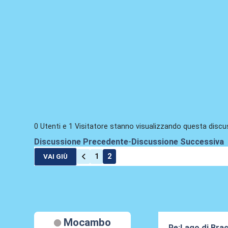
0 Utenti e 1 Visitatore stanno visualizzando questa discu
Discussione Precedente
-
Discussione Successiva
1
2
VAI GIÙ
Mocambo
Re:Lago di Bra