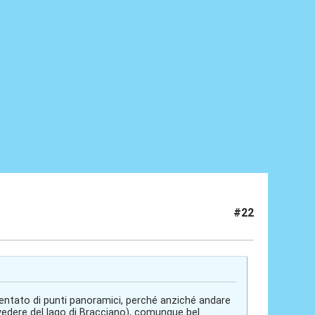
#22
tentato di punti panoramici, perché anziché andare
vedere del lago di Bracciano), comunque bel