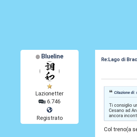
Blueline
Re:Lago di Bra
12 Lug 2024, 00
Citazione di:
Lazionetter
6.746
Ti consiglio u
Cesano ad Ang
ancora inconta
Registrato
Col treno(a 