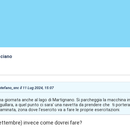
cciano
:45
 stefano_snc il 11 Lug 2024, 15:07
na giornata anche al lago di Martignano. Si parcheggia la macchina i
uillara, a quel punto ci sara' una navetta da prendere che ti porte
minata, zona dove l'esercito va a fare le proprie esercitazioni.
settembre) invece come dovrei fare?