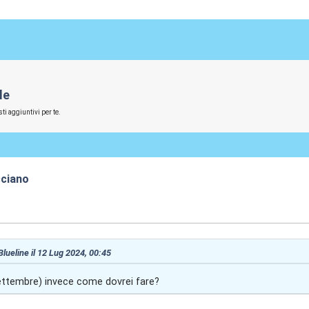
le
ti aggiuntivi per te.
cciano
:54
 Blueline il 12 Lug 2024, 00:45
ettembre) invece come dovrei fare?