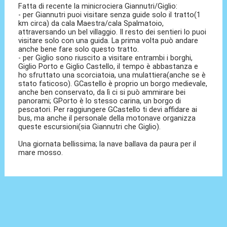
Fatta di recente la minicrociera Giannutri/Giglio:
- per Giannutri puoi visitare senza guide solo il tratto(1
km circa) da cala Maestra/cala Spalmatoio,
attraversando un bel villaggio. Il resto dei sentieri lo puoi
visitare solo con una guida. La prima volta può andare
anche bene fare solo questo tratto.
- per Giglio sono riuscito a visitare entrambi i borghi,
Giglio Porto e Giglio Castello, il tempo è abbastanza e
ho sfruttato una scorciatoia, una mulattiera(anche se è
stato faticoso). GCastello è proprio un borgo medievale,
anche ben conservato, da lì ci si può ammirare bei
panorami; GPorto è lo stesso carina, un borgo di
pescatori. Per raggiungere GCastello ti devi affidare ai
bus, ma anche il personale della motonave organizza
queste escursioni(sia Giannutri che Giglio).
Una giornata bellissima; la nave ballava da paura per il
mare mosso.