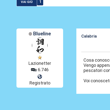
1
VAI GIÙ
Blueline
Calabria
07 Apr 2026, 18
Cosa conosce
Lazionetter
Vengo appena 
6.746
pescatori com
Voi conoscete
Registrato