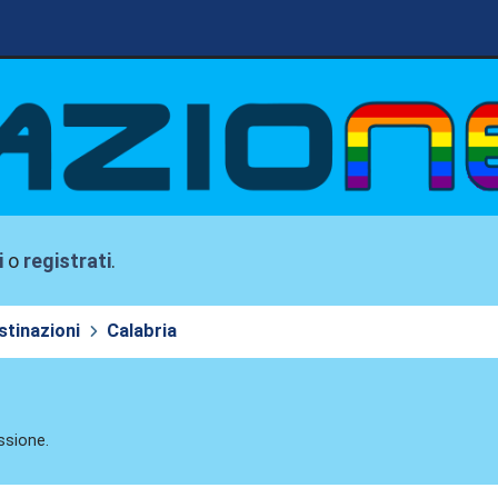
i
o
registrati
.
stinazioni
Calabria
ssione.