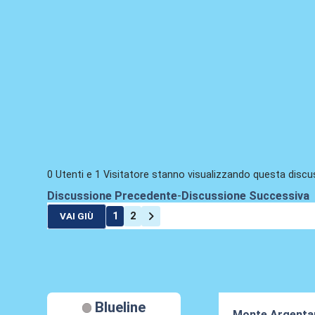
0 Utenti e 1 Visitatore stanno visualizzando questa discu
Discussione Precedente
-
Discussione Successiva
1
2
VAI GIÙ
Blueline
Monte Argenta