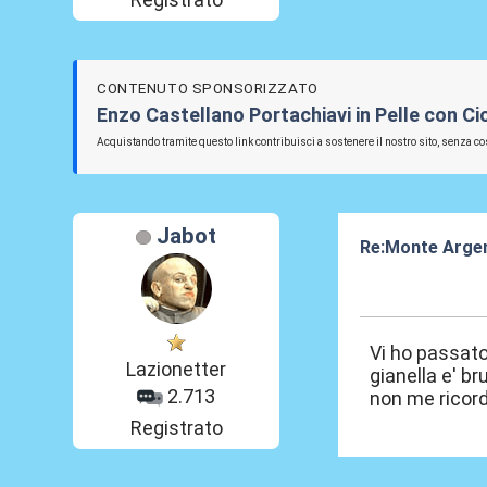
CONTENUTO SPONSORIZZATO
Enzo Castellano Portachiavi in Pelle con C
Acquistando tramite questo link contribuisci a sostenere il nostro sito, senza cos
Jabot
Re:Monte Arge
09 Lug 2024, 22
Vi ho passato
Lazionetter
gianella e' br
2.713
non me ricord
Registrato