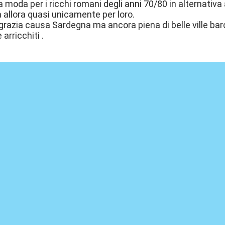
lla moda per i ricchi romani degli anni 70/80 in alternati
 allora quasi unicamente per loro.
grazia causa Sardegna ma ancora piena di belle ville bar
arricchiti .