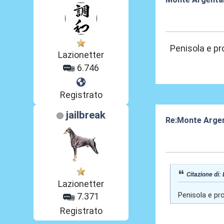
07 Lug 2024, 04
Penisola e pr
Lazionetter
6.746
Registrato
jailbreak
Re:Monte Arge
07 Lug 2024, 08
Citazione di:
Lazionetter
Penisola e pr
7.371
Registrato