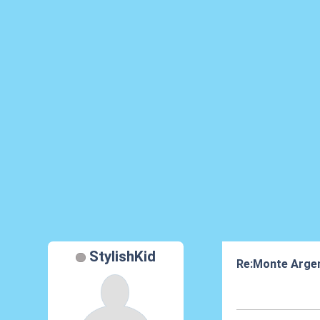
StylishKid
Re:Monte Arge
09 Lug 2024, 23