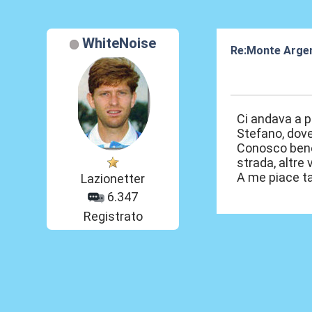
WhiteNoise
Re:Monte Arge
07 Lug 2024, 08
Ci andava a p
Stefano, dove 
Conosco bene,
strada, altre
A me piace ta
Lazionetter
6.347
Registrato