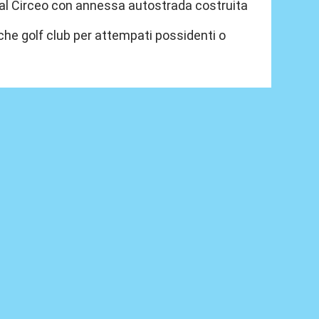
va al Circeo con annessa autostrada costruita
che golf club per attempati possidenti o