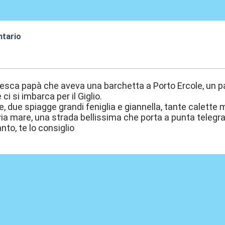
ntario
:55
esca papà che aveva una barchetta a Porto Ercole, un pae
ci si imbarca per il Giglio.
 due spiagge grandi feniglia e giannella, tante calette me
 via mare, una strada bellissima che porta a punta telegr
nto, te lo consiglio