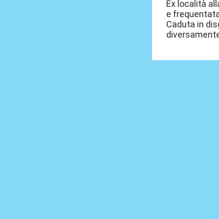
Ex località a
e frequentata
Caduta in dis
diversamente 