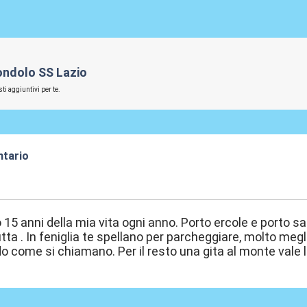
iondolo SS Lazio
ti aggiuntivi per te.
ntario
:37
 15 anni della mia vita ogni anno. Porto ercole e porto san
utta . In feniglia te spellano per parcheggiare, molto megl
o come si chiamano. Per il resto una gita al monte vale