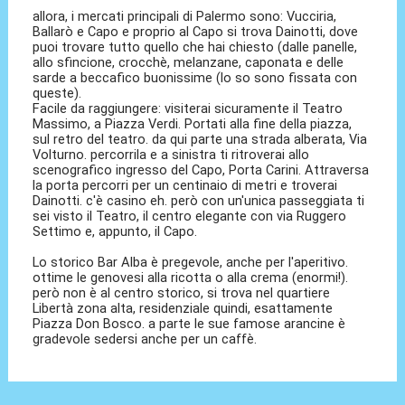
allora, i mercati principali di Palermo sono: Vucciria,
Ballarò e Capo e proprio al Capo si trova Dainotti, dove
puoi trovare tutto quello che hai chiesto (dalle panelle,
allo sfincione, crocchè, melanzane, caponata e delle
sarde a beccafico buonissime (lo so sono fissata con
queste).
Facile da raggiungere: visiterai sicuramente il Teatro
Massimo, a Piazza Verdi. Portati alla fine della piazza,
sul retro del teatro. da qui parte una strada alberata, Via
Volturno. percorrila e a sinistra ti ritroverai allo
scenografico ingresso del Capo, Porta Carini. Attraversa
la porta percorri per un centinaio di metri e troverai
Dainotti. c'è casino eh. però con un'unica passeggiata ti
sei visto il Teatro, il centro elegante con via Ruggero
Settimo e, appunto, il Capo.
Lo storico Bar Alba è pregevole, anche per l'aperitivo.
ottime le genovesi alla ricotta o alla crema (enormi!).
però non è al centro storico, si trova nel quartiere
Libertà zona alta, residenziale quindi, esattamente
Piazza Don Bosco. a parte le sue famose arancine è
gradevole sedersi anche per un caffè.