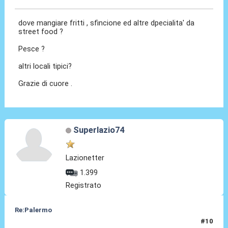
dove mangiare fritti , sfincione ed altre dpecialita' da
street food ?
Pesce ?
altri locali tipici?
Grazie di cuore .
Superlazio74
Lazionetter
1.399
Registrato
Re:Palermo
#10
22 Feb 2024, 18:33