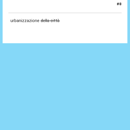
#8
01 Nov 2023, 15:07
urbanizzazione
della città