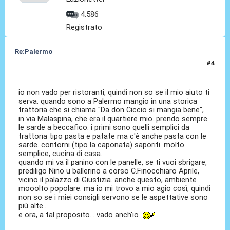
4.586
Registrato
Re:Palermo
#4
22 Set 2023, 13:12
io non vado per ristoranti, quindi non so se il mio aiuto ti
serva. quando sono a Palermo mangio in una storica
trattoria che si chiama "Da don Ciccio si mangia bene",
in via Malaspina, che era il quartiere mio. prendo sempre
le sarde a beccafico. i primi sono quelli semplici da
trattoria tipo pasta e patate ma c'è anche pasta con le
sarde. contorni (tipo la caponata) saporiti. molto
semplice, cucina di casa.
quando mi va il panino con le panelle, se ti vuoi sbrigare,
prediligo Nino u ballerino a corso C.Finocchiaro Aprile,
vicino il palazzo di Giustizia. anche questo, ambiente
mooolto popolare. ma io mi trovo a mio agio così, quindi
non so se i miei consigli servono se le aspettative sono
più alte..
e ora, a tal proposito... vado anch'io