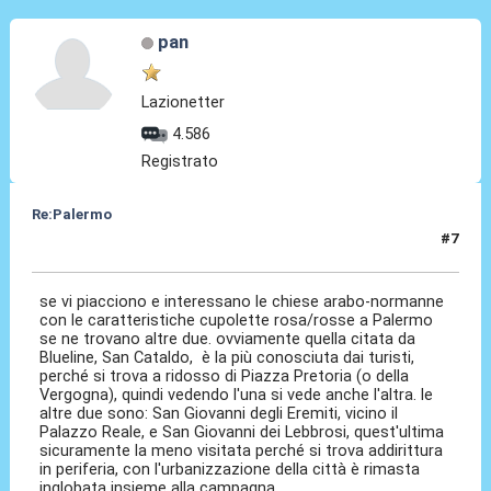
pan
Lazionetter
4.586
Registrato
Re:Palermo
#7
01 Nov 2023, 14:06
se vi piacciono e interessano le chiese arabo-normanne
con le caratteristiche cupolette rosa/rosse a Palermo
se ne trovano altre due. ovviamente quella citata da
Blueline, San Cataldo, è la più conosciuta dai turisti,
perché si trova a ridosso di Piazza Pretoria (o della
Vergogna), quindi vedendo l'una si vede anche l'altra. le
altre due sono: San Giovanni degli Eremiti, vicino il
Palazzo Reale, e San Giovanni dei Lebbrosi, quest'ultima
sicuramente la meno visitata perché si trova addirittura
in periferia, con l'urbanizzazione della città è rimasta
inglobata insieme alla campagna.