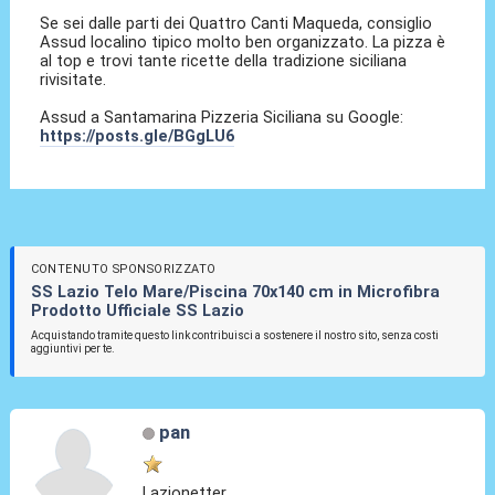
Se sei dalle parti dei Quattro Canti Maqueda, consiglio
Assud localino tipico molto ben organizzato. La pizza è
al top e trovi tante ricette della tradizione siciliana
rivisitate.
Assud a Santamarina Pizzeria Siciliana su Google:
https://posts.gle/BGgLU6
CONTENUTO SPONSORIZZATO
SS Lazio Telo Mare/Piscina 70x140 cm in Microfibra
Prodotto Ufficiale SS Lazio
Acquistando tramite questo link contribuisci a sostenere il nostro sito, senza costi
aggiuntivi per te.
pan
Lazionetter