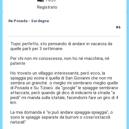
Registrato
Re:Posada - Sardegna
#6
17 Gen 2025, 18:05
Topic perfetto, sto pensando di andare in vacanza da
quelle parti per 3 settimane.
Per chi non mi conoscesse, non ho né macchina, né
patente
Ho trovato un villaggio interessante, peró ecco, la
spiaggia piú vicina é quella di San Giovanni che non mi
sembra un granché...o meglio mi sembrano meglio quelle
di Posada e Su Tiziarú...da "google" le spiaggie sembrano
attaccate, peró quando gli dico di indicarmi la strada "a
piedi" mi manda sulla statale, facendomi fare un giro di 4
km.
La mia domanda é "si puó andare spiaggia-spiaggia", o
sono le spiagge separate da burroni o cose/ostacoli
naturali"