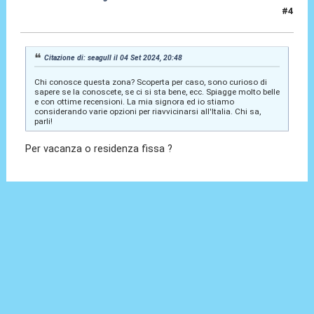
#4
12 Set 2024, 10:02
Citazione di: seagull il 04 Set 2024, 20:48
Chi conosce questa zona? Scoperta per caso, sono curioso di
sapere se la conoscete, se ci si sta bene, ecc. Spiagge molto belle
e con ottime recensioni. La mia signora ed io stiamo
considerando varie opzioni per riavvicinarsi all'Italia. Chi sa,
parli!
Per vacanza o residenza fissa ?