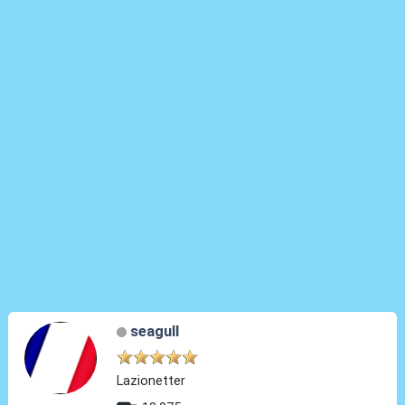
seagull
Lazionetter