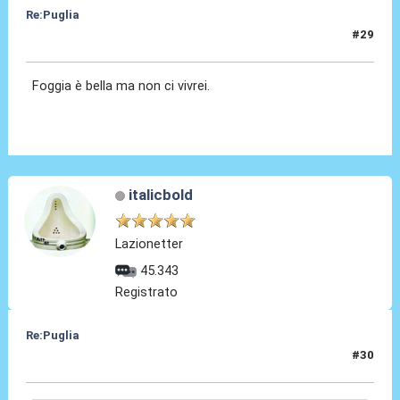
Re:Puglia
#29
14 Nov 2023, 17:35
Foggia è bella ma non ci vivrei.
italicbold
Lazionetter
45.343
Registrato
Re:Puglia
#30
14 Nov 2023, 17:38