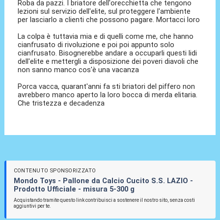
Roba da pazzi. I briatore dell'orecchietta che tengono
lezioni sul servizio dell'elite, sul proteggere l'ambiente
per lasciarlo a clienti che possono pagare. Mortacci loro
La colpa è tuttavia mia e di quelli come me, che hanno
cianfrusato di rivoluzione e poi poi appunto solo
cianfrusato. Bisognerebbe andare a occuparli questi lidi
dell'elite e mettergli a disposizione dei poveri diavoli che
non sanno manco cos'è una vacanza
Porca vacca, quarant'anni fa sti briatori del piffero non
avrebbero manco aperto la loro bocca di merda elitaria.
Che tristezza e decadenza
CONTENUTO SPONSORIZZATO
Mondo Toys - Pallone da Calcio Cucito S.S. LAZIO -
Prodotto Ufficiale - misura 5-300 g
Acquistando tramite questo link contribuisci a sostenere il nostro sito, senza costi
aggiuntivi per te.