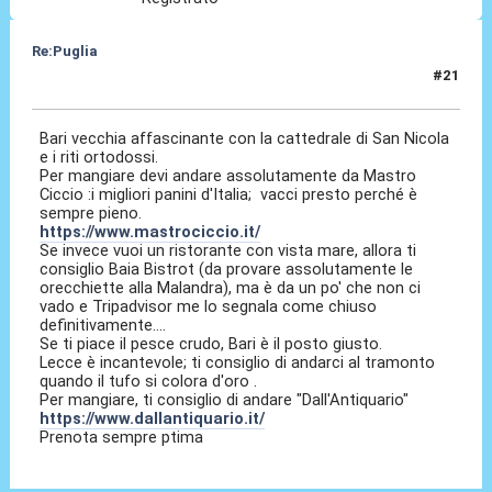
Re:Puglia
#21
01 Lug 2023, 07:15
Bari vecchia affascinante con la cattedrale di San Nicola
e i riti ortodossi.
Per mangiare devi andare assolutamente da Mastro
Ciccio :i migliori panini d'Italia; vacci presto perché è
sempre pieno.
https://www.mastrociccio.it/
Se invece vuoi un ristorante con vista mare, allora ti
consiglio Baia Bistrot (da provare assolutamente le
orecchiette alla Malandra), ma è da un po' che non ci
vado e Tripadvisor me lo segnala come chiuso
definitivamente....
Se ti piace il pesce crudo, Bari è il posto giusto.
Lecce è incantevole; ti consiglio di andarci al tramonto
quando il tufo si colora d'oro .
Per mangiare, ti consiglio di andare "Dall'Antiquario"
https://www.dallantiquario.it/
Prenota sempre ptima