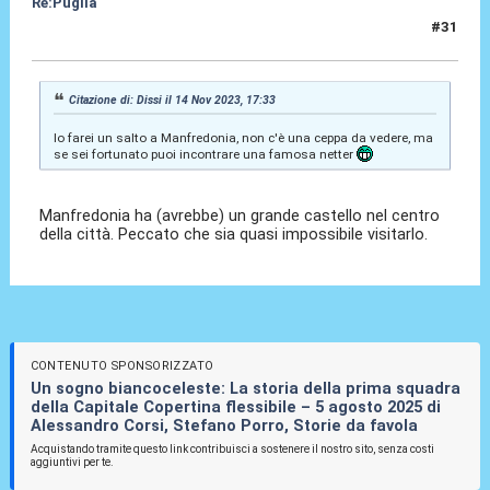
Re:Puglia
#31
14 Nov 2023, 18:10
Citazione di: Dissi il 14 Nov 2023, 17:33
Io farei un salto a Manfredonia, non c'è una ceppa da vedere, ma
se sei fortunato puoi incontrare una famosa netter
Manfredonia ha (avrebbe) un grande castello nel centro
della città. Peccato che sia quasi impossibile visitarlo.
CONTENUTO SPONSORIZZATO
Un sogno biancoceleste: La storia della prima squadra
della Capitale Copertina flessibile – 5 agosto 2025 di
Alessandro Corsi, Stefano Porro, Storie da favola
Acquistando tramite questo link contribuisci a sostenere il nostro sito, senza costi
aggiuntivi per te.