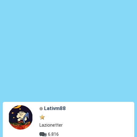
Lativm88
Lazionetter
6.816