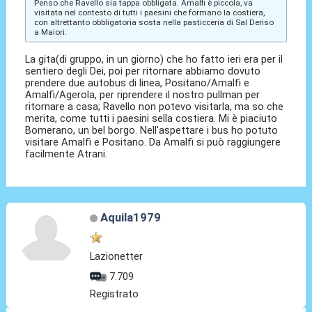
Penso che Ravello sia tappa obbligata. Amalfi è piccola, va
visitata nel contesto di tutti i paesini che formano la costiera,
con altrettanto obbligatoria sosta nella pasticceria di Sal Deriso
a Maiori.
La gita(di gruppo, in un giorno) che ho fatto ieri era per il
sentiero degli Dei, poi per ritornare abbiamo dovuto
prendere due autobus di linea, Positano/Amalfi e
Amalfi/Agerola, per riprendere il nostro pullman per
ritornare a casa; Ravello non potevo visitarla, ma so che
merita, come tutti i paesini sella costiera. Mi è piaciuto
Bomerano, un bel borgo. Nell'aspettare i bus ho potuto
visitare Amalfi e Positano. Da Amalfi si può raggiungere
facilmente Atrani.
Aquila1979
Lazionetter
7.709
Registrato