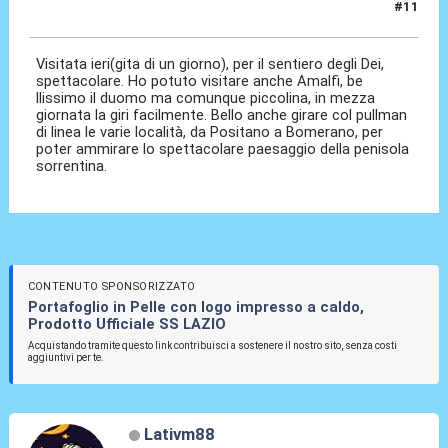
#11
27 Mar 2023, 08:45
Visitata ieri(gita di un giorno), per il sentiero degli Dei,
spettacolare. Ho potuto visitare anche Amalfi, be
llissimo il duomo ma comunque piccolina, in mezza
giornata la giri facilmente. Bello anche girare col pullman
di linea le varie località, da Positano a Bomerano, per
poter ammirare lo spettacolare paesaggio della penisola
sorrentina.
CONTENUTO SPONSORIZZATO
Portafoglio in Pelle con logo impresso a caldo,
Prodotto Ufficiale SS LAZIO
Acquistando tramite questo link contribuisci a sostenere il nostro sito, senza costi
aggiuntivi per te.
Lativm88