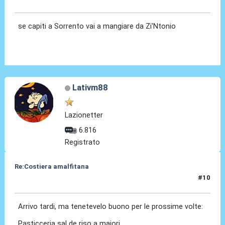
19 Ago 2020, 11:42
se capiti a Sorrento vai a mangiare da Zi'Ntonio
Lativm88
Lazionetter
6.816
Registrato
Re:Costiera amalfitana
#10
04 Ott 2020, 13:08
Arrivo tardi, ma tenetevelo buono per le prossime volte:
Pasticceria sal de riso a maiori.