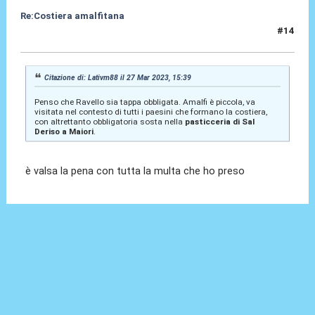
Re:Costiera amalfitana
#14
27 Mar 2023, 16:28
Citazione di: Lativm88 il 27 Mar 2023, 15:39
Penso che Ravello sia tappa obbligata. Amalfi è piccola, va
visitata nel contesto di tutti i paesini che formano la costiera,
con altrettanto obbligatoria sosta nella
pasticceria di Sal
Deriso a Maiori
.
è valsa la pena con tutta la multa che ho preso