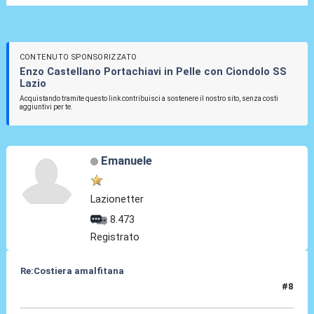
CONTENUTO SPONSORIZZATO
Enzo Castellano Portachiavi in Pelle con Ciondolo SS
Lazio
Acquistando tramite questo link contribuisci a sostenere il nostro sito, senza costi
aggiuntivi per te.
Emanuele
Lazionetter
8.473
Registrato
Re:Costiera amalfitana
#8
17 Ago 2020, 16:57