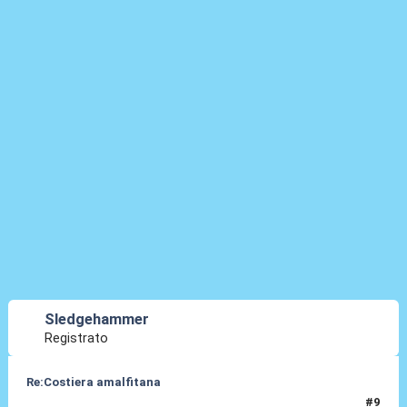
Sledgehammer
Registrato
Re:Costiera amalfitana
#9