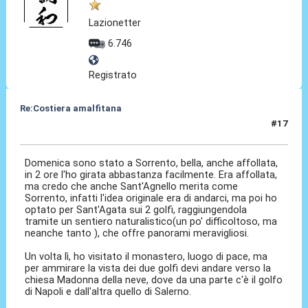
Lazionetter
6.746
Registrato
Re:Costiera amalfitana
#17
14 Mag 2024, 10:20
Domenica sono stato a Sorrento, bella, anche affollata,
in 2 ore l'ho girata abbastanza facilmente. Era affollata,
ma credo che anche Sant'Agnello merita come
Sorrento, infatti l'idea originale era di andarci, ma poi ho
optato per Sant'Agata sui 2 golfi, raggiungendola
tramite un sentiero naturalistico(un po' difficoltoso, ma
neanche tanto ), che offre panorami meravigliosi.
Un volta lì, ho visitato il monastero, luogo di pace, ma
per ammirare la vista dei due golfi devi andare verso la
chiesa Madonna della neve, dove da una parte c'è il golfo
di Napoli e dall'altra quello di Salerno.