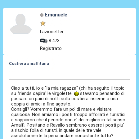
Emanuele
Lazionetter
8.473
Registrato
Costiera amalfitana
15 Ago 2020, 14:40
Ciao a tutti, io e "la mia ragazza" (chi ha seguito il topic
su friends capira' le virgolette
stavamo pensando di
passare un paio di notti sulla costiera insieme a una
coppia di amici a fine agosto.
Consigli? Vorremmo fare un po' di mare e visitare
qualcosa. Non amiamo i posti troppo affollati e turistici
e sappiamo che il periodo non e' dei migliori in tal senso.
Amalfi, Positano e Ravallo sembrano essere i posti piu'
a rischio folla di turisti, in quale delle tre vale
assolutamente la pena andare nonostante tutto?