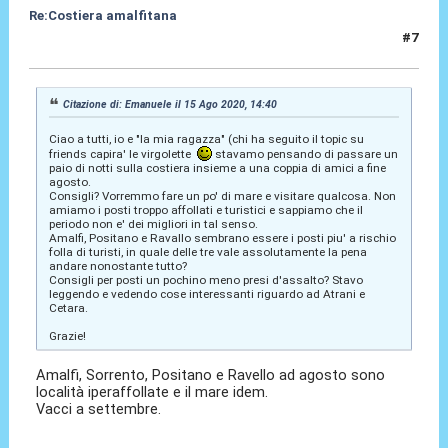
Re:Costiera amalfitana
#7
17 Ago 2020, 16:29
Citazione di: Emanuele il 15 Ago 2020, 14:40
Ciao a tutti, io e "la mia ragazza" (chi ha seguito il topic su
friends capira' le virgolette
stavamo pensando di passare un
paio di notti sulla costiera insieme a una coppia di amici a fine
agosto.
Consigli? Vorremmo fare un po' di mare e visitare qualcosa. Non
amiamo i posti troppo affollati e turistici e sappiamo che il
periodo non e' dei migliori in tal senso.
Amalfi, Positano e Ravallo sembrano essere i posti piu' a rischio
folla di turisti, in quale delle tre vale assolutamente la pena
andare nonostante tutto?
Consigli per posti un pochino meno presi d'assalto? Stavo
leggendo e vedendo cose interessanti riguardo ad Atrani e
Cetara.
Grazie!
Amalfi, Sorrento, Positano e Ravello ad agosto sono
località iperaffollate e il mare idem.
Vacci a settembre.