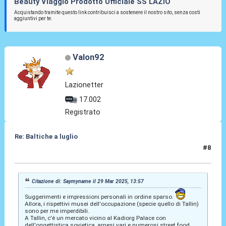
Beauty Viaggio Prodotto Ufficiale SS LAZIO
Acquistando tramite questo link contribuisci a sostenere il nostro sito, senza costi
aggiuntivi per te.
Valon92
Lazionetter
17.002
Registrato
Re: Baltiche a luglio
#8
28 Lug 2026, 23:06
Citazione di: Saymyname il 29 Mar 2025, 13:57
Suggerimenti e impressioni personali in ordine sparso.
Allora, i rispettivi musei dell'occupazione (specie quello di Tallin)
sono per me imperdibili.
A Tallin, c'è un mercato vicino al Kadiorg Palace con
dell'oggettistica sovietica, arnesi vari e numerosi street food.