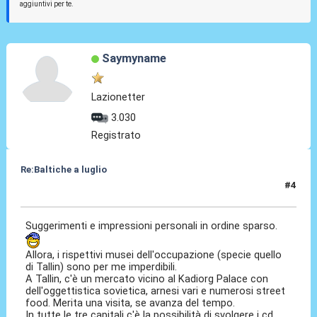
aggiuntivi per te.
Saymyname
Lazionetter
3.030
Registrato
Re:Baltiche a luglio
#4
29 Mar 2025, 13:57
Suggerimenti e impressioni personali in ordine sparso.
Allora, i rispettivi musei dell'occupazione (specie quello
di Tallin) sono per me imperdibili.
A Tallin, c'è un mercato vicino al Kadiorg Palace con
dell'oggettistica sovietica, arnesi vari e numerosi street
food. Merita una visita, se avanza del tempo.
In tutte le tre capitali c'è la possibilità di svolgere i cd.