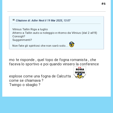
#6
01 Apr 2025, 13:12
Citazione di: Adler Nest il 19 Mar 2025, 13:07
Vilnius Tallin Riga a luglio
Atterro a Tallin auto a noleggio e ritorno da Vilnius (dal 2 all'8)
Consigli?
Suggerimenti?
Non fate gli spiritosi che non sarò solo....
mo te risponde , quel topo de fogna romanista , che
faceva lo sportivo e poi quando vinsero la conference
esplose come una fogna de Calcutta .
come se chiamava ?
Twingo o sbaglio ?