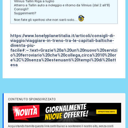
Vilnius Tallin Riga a luglio
Atterro a Tallin auto a noleggio e ritorno da Vilnius (dal 2 all'8)
Consigli?
Suggerimenti?
Non fate gli spiritosi che non sarò solo....
https://www.lonelyplanetitalia.it/articoli/consigli-di-
viaggio/viaggiare-in-treno-tra-le-capitali-baltiche-
diventa-piu-
facile#:~:text=Grazie%20a%20un%20nuovo%20servizi
o%20ferroviario%20che%20collega,circa%2010%20or
e%2C%20senza%20estenuanti%20tempi%20di%20att
esa
.
CONTENUTO SPONSORIZZATO
Acquistando tramite questo link contribuisci a sostenere il nostro sito, senza costi